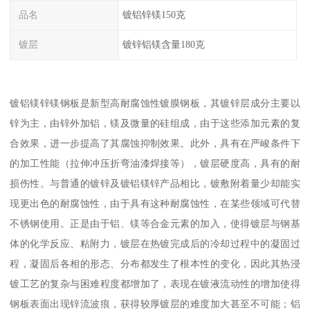
品名
镀铝锌镁150克
镀层
镀锌铝镁含量180克
镀铝镁锌镁钢板是新型高耐腐蚀性镀膜钢板，其镀锌层成分主要以
锌为主，由锌外加铝，镁及微量的硅组成，由于这些添加元素的复
合效果，进一步提高了其腐蚀抑制效果。此外，具有在严峻条件下
的加工性能（拉伸冲压折弯油漆焊接等），镀层硬度高，具有的耐
损伤性。与普通的镀锌及镀铝镁锌产品相比，镀敷附着量少却能实
现更出色的耐腐蚀性，由于具有这种耐腐蚀性，在某些领域可代替
不锈钢使用。正是由于铝、镁等合金元素的加入，使得镀层与钢基
体的化学反应、粘附力，镀层在热镀完成后的冷却过程中的凝固过
程，凝固后各相的形态、分布都发生了根本性的变化，因此其热浸
镀工艺的复杂与困难程度都增加了，表现在镀液流动性的增加使得
钢板表面出现锌流波痕，获得较厚镀层的难度加大甚至不可能；铝