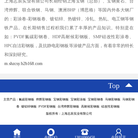
上海志辰实业有限公司长期经销上海宝钢（总部）、宝钢黄石、台
湾烨辉、联合铁钢、马钢、澳洲BHP（博思格）等国内外各大钢厂
的：彩涂卷-彩钢板卷、镀铝锌、热镀锌、冷轧、热轧、电工钢等钢
铁产品。在长期销售过程积我们累了丰厚的产品知识。特别是在
如：PVDF氟碳彩钢卷、HDP高耐候彩钢板、SMP硅改性彩涂卷、
HPC自洁彩钢板，及抗静电彩钢板等涂镀产品方面，有着非常的特长
和深刻研究。
m.shzcsy.b2b168.com
Top
主营产品：氟碳彩钢板 烨辉彩钢板 宝钢彩钢板 宝钢彩涂板 宝钢彩钢卷 马钢彩钢板 马钢彩钢
卷 镀铝锌钢板 PVDF彩钢板 台湾烨辉彩钢板 高耐候彩钢板 硅改性彩钢板
版权所有：上海志辰实业有限公司
首页
在线QQ
13816960458
在线留言