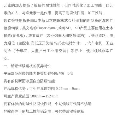
元素的加入提高了镀层的耐蚀性能，但同时恶化了加工性能；硅元
素的加入，与镁元素一起作用，提高了耐腐蚀性能、加工性能，
镀铝锌镁钢板是由日本新日本制铁株式会社研制的新型高耐腐蚀性
镀膜钢板，英文名称“super dyma”,简称SD。 SD产品主要使用在土木
建筑(多孔板)，农业畜产（农业饲养大棚钢铁结构），铁路道路，电
力通信（输配电 高低压开关柜 箱式变电站外体），汽车电机，工业
制冷（冷却塔，大型户外工业用空调）等行业，使用领域非常广
泛。
一、镀铝锌镁钢板的优异特性
平面部位耐腐蚀能力是镀铝锌钢板的6—8倍
具有的切断面涂层自愈防腐性能
产品规格优势：可生产厚度范围 0.27mm---9mm
可生产宽度范围 580mm---1524mm
拥有优异的耐碱性防腐蚀性能，个别领域可代替不锈钢
严峻条件下的加工性能稳定性，可代替后浸锌钢板