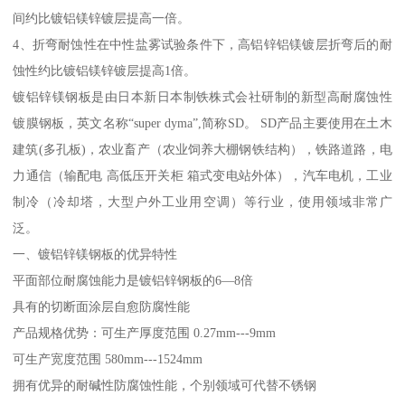
间约比镀铝镁锌镀层提高一倍。
4、折弯耐蚀性在中性盐雾试验条件下，高铝锌铝镁镀层折弯后的耐
蚀性约比镀铝镁锌镀层提高1倍。
镀铝锌镁钢板是由日本新日本制铁株式会社研制的新型高耐腐蚀性
镀膜钢板，英文名称“super dyma”,简称SD。 SD产品主要使用在土木
建筑(多孔板)，农业畜产（农业饲养大棚钢铁结构），铁路道路，电
力通信（输配电 高低压开关柜 箱式变电站外体），汽车电机，工业
制冷（冷却塔，大型户外工业用空调）等行业，使用领域非常广
泛。
一、镀铝锌镁钢板的优异特性
平面部位耐腐蚀能力是镀铝锌钢板的6—8倍
具有的切断面涂层自愈防腐性能
产品规格优势：可生产厚度范围 0.27mm---9mm
可生产宽度范围 580mm---1524mm
拥有优异的耐碱性防腐蚀性能，个别领域可代替不锈钢