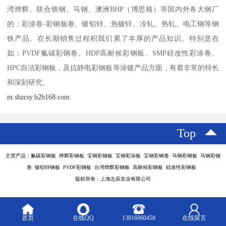
湾烨辉、联合铁钢、马钢、澳洲BHP（博思格）等国内外各大钢厂
的：彩涂卷-彩钢板卷、镀铝锌、热镀锌、冷轧、热轧、电工钢等钢
铁产品。在长期销售过程积我们累了丰厚的产品知识。特别是在
如：PVDF氟碳彩钢卷、HDP高耐候彩钢板、SMP硅改性彩涂卷、
HPC自洁彩钢板，及抗静电彩钢板等涂镀产品方面，有着非常的特长
和深刻研究。
m.shzcsy.b2b168.com
Top
主营产品：氟碳彩钢板 烨辉彩钢板 宝钢彩钢板 宝钢彩涂板 宝钢彩钢卷 马钢彩钢板 马钢彩钢
卷 镀铝锌钢板 PVDF彩钢板 台湾烨辉彩钢板 高耐候彩钢板 硅改性彩钢板
版权所有：上海志辰实业有限公司
首页
在线QQ
13816960458
在线留言