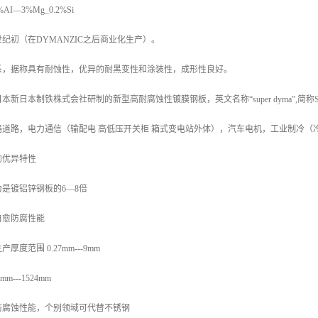
I—3%Mg_0.2%Si
纪初（在DYMANZIC之后商业化生产）。
系，据称具有耐蚀性，优异的耐黑变性和涂装性，成形性良好。
新日本制铁株式会社研制的新型高耐腐蚀性镀膜钢板，英文名称“super dyma”,简
路道路，电力通信（输配电 高低压开关柜 箱式变电站外体），汽车电机，工业制冷（
的优异特性
是镀铝锌钢板的6—8倍
自愈防腐性能
度范围 0.27mm---9mm
---1524mm
防腐蚀性能，个别领域可代替不锈钢