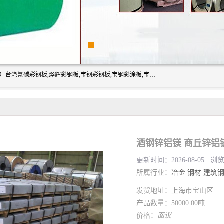
上海志辰实业有限公司主要经销:上海宝钢彩钢卷（宝钢总厂）台湾氟碳彩钢板,烨辉彩钢板,宝钢彩钢板,宝钢彩涂板,宝钢彩钢卷,马钢彩钢板,马钢彩钢卷,镀铝锌钢板,PVDF彩钢板,台湾烨辉彩钢板,高耐候彩钢板,硅改性彩钢板,规格齐全。
酒钢锌铝镁 商丘锌铝
更新时间：2026-08-05 浏
所属行业：
冶金
钢材
建筑
发货地址：上海市宝山区
产品数量：50000.00吨
价格：
面议