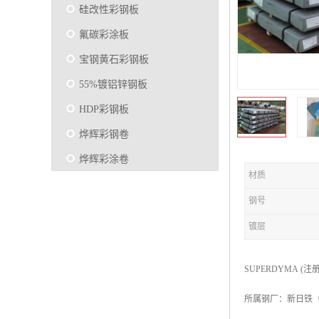
硅改性彩钢板
氟碳彩涂板
宝钢黄石彩钢板
55%镀铝锌钢板
HDP彩钢板
烨辉彩钢卷
烨辉彩涂卷
材质
马钢彩钢板卷
钢号
宝钢彩涂卷
镀层
SMP硅改性彩钢板
烨辉彩涂板
SUPERDYMA (
镀铝锌
所属钢厂：新日铁
马钢彩涂板