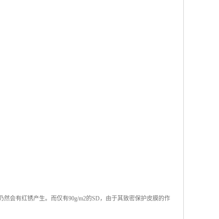
仍然会有红锈产生。而仅有90g/m2的SD，由于其致密保护皮膜的作