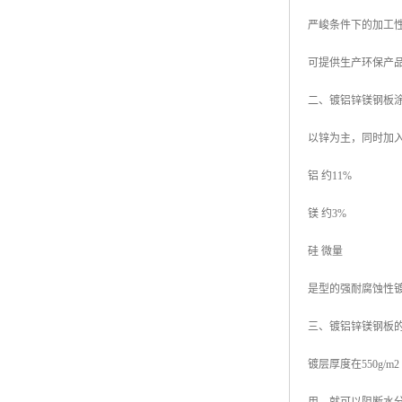
严峻条件下的加工
可提供生产环保产品
二、镀铝锌镁钢板
以锌为主，同时加
铝 约11%
镁 约3%
硅 微量
是型的强耐腐蚀性
三、镀铝锌镁钢板
镀层厚度在550g