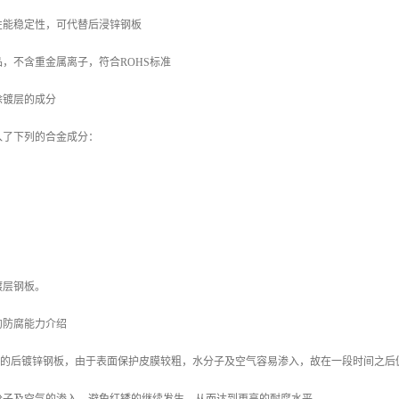
性能稳定性，可代替后浸锌钢板
，不含重金属离子，符合ROHS标准
涂镀层的成分
入了下列的合金成分：
镀层钢板。
的防腐能力介绍
/m2 的后镀锌钢板，由于表面保护皮膜较粗，水分子及空气容易渗入，故在一段时间之后