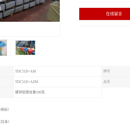
在线留言
TDC51D+AM
牌号
TDC51D+AZM
品名
镀锌铝镁含量180克
注册商标）
（日本）