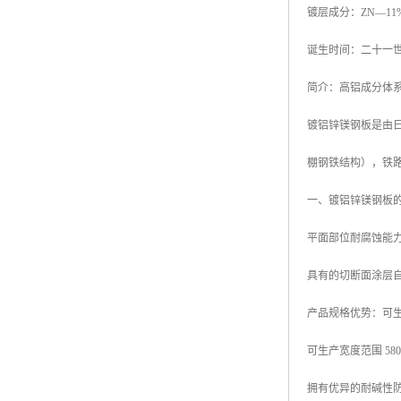
镀层成分：ZN—11%A
高耐候彩涂板
烨辉彩钢板
诞生时间：二十一世
宝钢彩钢卷
简介：高铝成分体
宝钢彩钢板
镀铝锌镁钢板是由日本
宝钢彩涂板
棚钢铁结构），铁
氟碳彩钢板
一、镀铝锌镁钢板
平面部位耐腐蚀能力
具有的切断面涂层
产品规格优势：可生产厚
可生产宽度范围 580mm
拥有优异的耐碱性