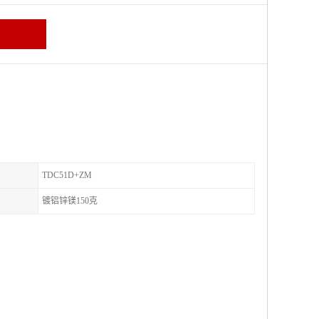
TDC51D+ZM
镀铝锌镁150克