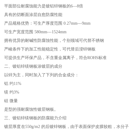
平面部位耐腐蚀能力是镀铝锌钢板的6—8倍
具有的切断面涂层自愈防腐性能
产品规格优势：可生产厚度范围 0.27mm---9mm
可生产宽度范围 580mm---1524mm
拥有优异的耐碱性防腐蚀性能，个别领域可代替不锈钢
严峻条件下的加工性能稳定性，可代替后浸锌钢板
可提供生产环保产品，不含重金属离子，符合ROHS标准
二、镀铝锌镁钢板涂镀层的成分
以锌为主，同时加入了下列的合金成分：
铝 约11%
镁 约3%
硅 微量
是型的强耐腐蚀性镀层钢板。
三、镀铝锌镁钢板的防腐能力介绍
镀层厚度在550g/m2 的后镀锌钢板，由于表面保护皮膜较粗，水分子