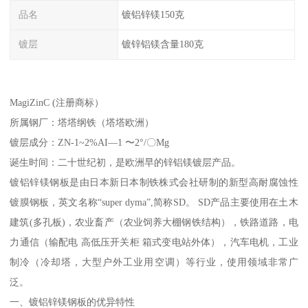
品名
镀铝锌镁150克
镀层
镀锌铝镁含量180克
MagiZinC (注册商标）
所属钢厂：塔塔纲铁（塔塔欧洲）
镀层成分：ZN-1~2%AI—1 〜2°/〇Mg
诞生时间：二十世纪初，是欧洲早的锌铝镁镀层产品。
镀铝锌镁钢板是由日本新日本制铁株式会社研制的新型高耐腐蚀性
镀膜钢板，英文名称“super dyma”,简称SD。 SD产品主要使用在土木
建筑(多孔板)，农业畜产（农业饲养大棚钢铁结构），铁路道路，电
力通信（输配电 高低压开关柜 箱式变电站外体），汽车电机，工业
制冷（冷却塔，大型户外工业用空调）等行业，使用领域非常广
泛。
一、镀铝锌镁钢板的优异特性