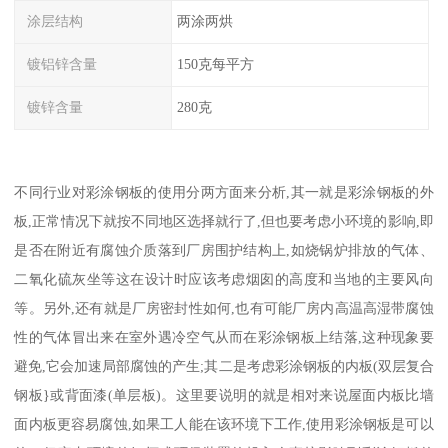
涂层结构
两涂两烘
镀铝锌含量
150克每平方
镀锌含量
280克
不同行业对彩涂钢板的使用分两方面来分析,其一就是彩涂钢板的外
板,正常情况下就按不同地区选择就行了,但也要考虑小环境的影响,即
是否在附近有腐蚀介质落到厂房围护结构上,如烧锅炉排放的气体、
二氧化硫灰坐等这在设计时应该考虑烟囱的高度和当地的主要风向
等。另外,还有就是厂房密封性如何,也有可能厂房内高温高湿带腐蚀
性的气体冒出来在室外遇冷空气从而在彩涂钢板上结落,这种现象要
避免,它会加速局部腐蚀的产生;其二是考虑彩涂钢板的内板(双层复合
钢板}或背面漆(单层板)。这里要说明的就是相对来说屋面内板比墙
面内板更容易腐蚀,如果工人能在该环境下工作,使用彩涂钢板是可以