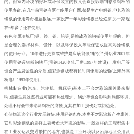
的。但室内环境的好坏或环保装置的投入会直接影响到彩涂钢板的
使用寿命,在几年前宝钢有两个终用户广西,都是生产电解铝,但其彩涂
钢板的使用寿命相差很远,一家投产一年彩涂钢板已经烂穿,另一家现
在6年多了还在使用。
有色金属冶炼厂(铜、铧、铝、铅等)是挑战彩涂钢板使用年艰的。但
是合理的选择材料、设计、以及环保投入等能保证或提高彩涂钢板
的使用寿命。10年进行更换或维护是应该能做到的(兰州铝业2001年
使用宝钢碳钢板钢铁厂(宝钢1420冷轧厂房,1997年建设)、发电厂等
也会产生腐蚀性的介质,但彩涂钢板都有长时间使用的经验(上海外高
桥电厂1993年使用)。
机械制造业(汽车、汽轮机、机床等)基本上不会对彩涂腐蚀带来影
响,但要注意这些行业可能有热处理炉、锅炉等也会影响到局部环境,
处理不好会带来彩涂钢板的腐蚀,尤其在加工损伤处或切边处。
仓储物流这个行业发展较快,使用轻钢也多,本房不对彩涂板产生腐蚀,
它对彩涂钢板的选择主要考虑大环境的影响,一般这样的工程都集中
在工业发达及交通繁忙的地方,也就是工业环境以及沿海地区公用及