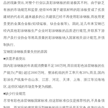
品的现象突出,对整个行业以及彩涂钢板的前途极其不利。由于缺乏
有效的市场规范和监督,使得90年属于建筑材料的彩涂板变成了劣质
建材的代名词,越来越多的公共建筑已经不再使用彩涂钢板,而改用更
贵更的金属合金板(铝镁锰板、钛合金板等)。因此,近几年来宝钢已
经内其他彩涂钢板生产企业对彩涂钢板的品质进行规范,并联系下游
用户及行业协会等将高质量的彩涂钢板纳入国家相关设计规范,并强
制执行。
宝钢彩涂钢板质量失控的原因
■供需矛盾突出
国内彩涂钢板的年表观消费量不足500万吨,而目前彩色涂层钢板的生
产能力(产能}超过2000万吨。整涂机组的开工率只有20%,而且,国内
彩涂生产线集中在山东、江苏、河北、天津、上海、浙江等沿海地
区,这些区域的市场竞争更为残酷。
■缺少行业规范
尽管有彩色涂层钢板国家标准,但这部标准仅仅是推荐性的,不具备强
制性。而对应的建筑用压型钢板的设计规范还是不完备,依靠行业自