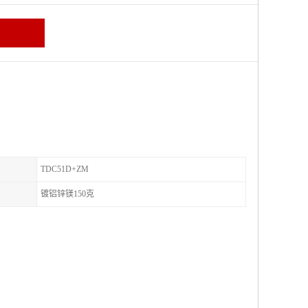
TDC51D+ZM
镀铝锌镁150克