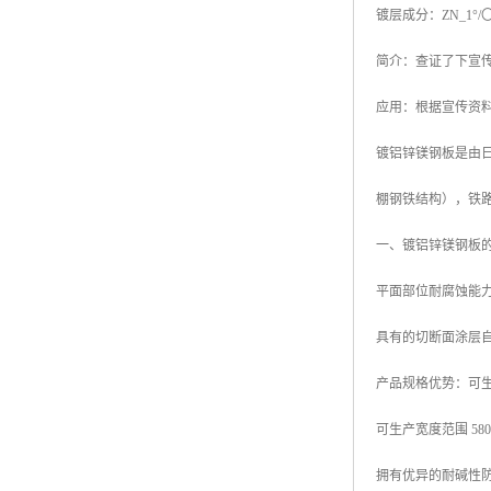
镀层成分：ZN_1°/
高耐候彩涂板
烨辉彩钢板
简介：查证了下宣传
宝钢彩钢卷
应用：根据宣传资
宝钢彩钢板
镀铝锌镁钢板是由日本
宝钢彩涂板
棚钢铁结构），铁
氟碳彩钢板
一、镀铝锌镁钢板
平面部位耐腐蚀能力
具有的切断面涂层
产品规格优势：可生产厚
可生产宽度范围 580mm
拥有优异的耐碱性