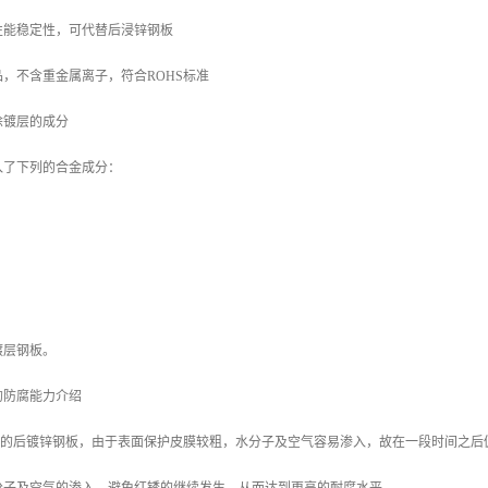
性能稳定性，可代替后浸锌钢板
，不含重金属离子，符合ROHS标准
涂镀层的成分
入了下列的合金成分：
镀层钢板。
的防腐能力介绍
/m2 的后镀锌钢板，由于表面保护皮膜较粗，水分子及空气容易渗入，故在一段时间之后