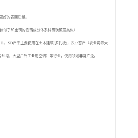
得更好的表面质量。
位似乎和宝钢的低铝成分体系锌铝镁镀层类似）
称SD。 SD产品主要使用在土木建筑(多孔板)，农业畜产（农业饲养大
冷却塔，大型户外工业用空调）等行业，使用领域非常广泛。