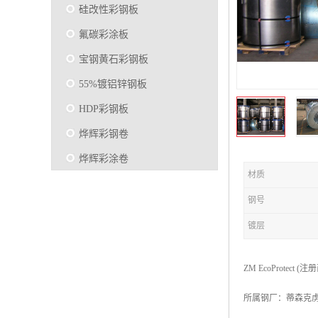
硅改性彩钢板
氟碳彩涂板
宝钢黄石彩钢板
55%镀铝锌钢板
HDP彩钢板
烨辉彩钢卷
烨辉彩涂卷
材质
马钢彩钢板卷
钢号
宝钢彩涂卷
镀层
SMP硅改性彩钢板
烨辉彩涂板
ZM EcoProtect (注
镀铝锌
所属钢厂：蒂森克虏
马钢彩涂板