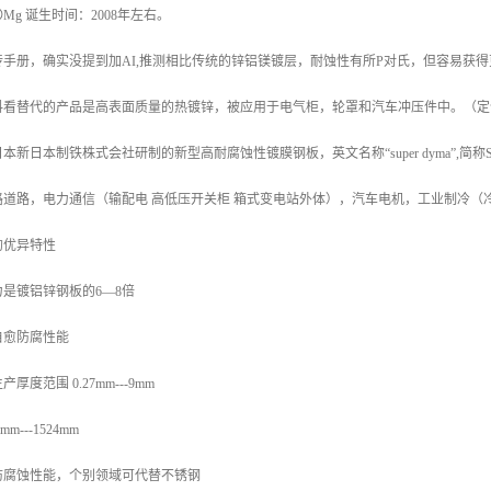
〇Mg 诞生时间：2008年左右。
手册，确实没提到加AI,推测相比传统的锌铝镁镀层，耐蚀性有所P对氏，但容易获
料看替代的产品是高表面质量的热镀锌，被应用于电气柜，轮罩和汽车冲压件中。（定
新日本制铁株式会社研制的新型高耐腐蚀性镀膜钢板，英文名称“super dyma”,简
路道路，电力通信（输配电 高低压开关柜 箱式变电站外体），汽车电机，工业制冷（
的优异特性
是镀铝锌钢板的6—8倍
自愈防腐性能
度范围 0.27mm---9mm
---1524mm
防腐蚀性能，个别领域可代替不锈钢