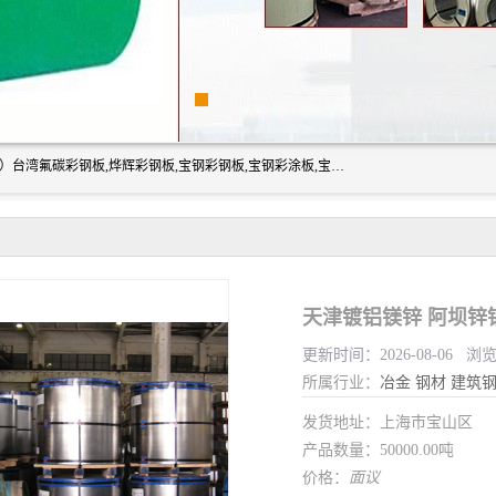
上海志辰实业有限公司主要经销:上海宝钢彩钢卷（宝钢总厂）台湾氟碳彩钢板,烨辉彩钢板,宝钢彩钢板,宝钢彩涂板,宝钢彩钢卷,马钢彩钢板,马钢彩钢卷,镀铝锌钢板,PVDF彩钢板,台湾烨辉彩钢板,高耐候彩钢板,硅改性彩钢板,规格齐全。
天津镀铝镁锌 阿坝锌
更新时间：2026-08-06 浏
所属行业：
冶金
钢材
建筑
发货地址：上海市宝山区
产品数量：50000.00吨
价格：
面议