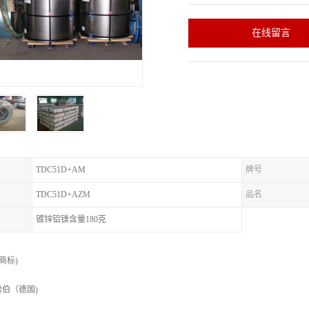
在线留言
TDC51D+AM
牌号
TDC51D+AZM
品名
镀锌铝镁含量180克
册商标)
伯（德国)