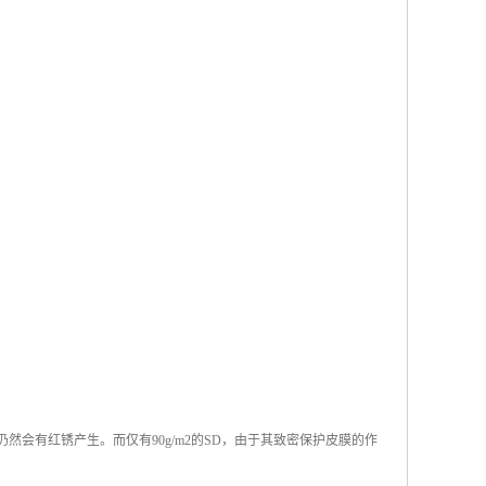
仍然会有红锈产生。而仅有90g/m2的SD，由于其致密保护皮膜的作