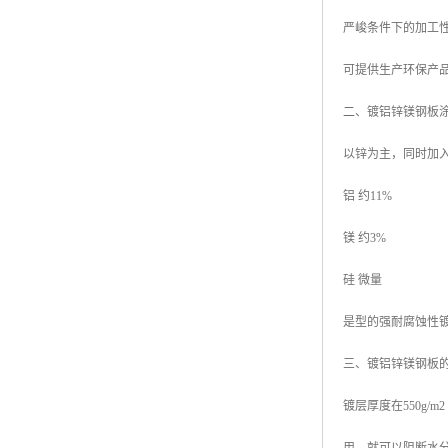
严峻条件下的加工
可提供生产环保产品
二、镀铝锌镁钢板
以锌为主，同时加
铝 约11%
镁 约3%
硅 微量
是型的强耐腐蚀性
三、镀铝锌镁钢板
镀层厚度在550g