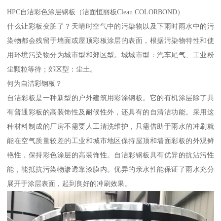
HPC自洁彩色涂层钢板（洁面恒丽板Clean COLORBOND）
什么让彩板变脏了？天晴时空气中的污染物以及下雨时雨水中的污
染物都会残留于墙面或屋顶彩板涂层的表面，根据污染物特性和使
用环境污染物分为城市型和郊区型。城城市型：汽车尾气、工业粉
尘颗粒等待；郊区型：尘土。
何为自洁彩钢板？
自洁彩板是一种新型的户外建筑用彩涂钢板。它的有机涂层除了具
有普通彩板的高装饰性及耐候性外，还具有的自清洁功能。采用这
种材料制成的厂房不需要人工清洗维护，只需借助于雨水的冲刷就
能在空气质量较差的工业和城市地区保持屋顶和墙面彩板的外观鲜
艳性，保持彩色涂层的高装饰性。自洁彩钢板具有优异的抗沾污性
能，能抵抗污染物渗透靠漆膜内。优异的亲水性能保证了雨水充分
展开于涂层表面，起到良好的冲刷效果。