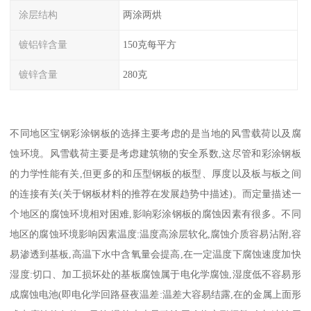
涂层结构
两涂两烘
镀铝锌含量
150克每平方
镀锌含量
280克
不同地区宝钢彩涂钢板的选择主要考虑的是当地的风雪载荷以及腐
蚀环境。风雪载荷主要是考虑建筑物的安全系数,这尽管和彩涂钢板
的力学性能有关,但更多的和压型钢板的板型、厚度以及板与板之间
的连接有关(关于钢板材料的推荐在发展趋势中描述)。而定量描述一
个地区的腐蚀环境相对困难,影响彩涂钢板的腐蚀因素有很多。不同
地区的腐蚀环境影响因素温度:温度高涂层软化,腐蚀介质容易沾附,容
易渗透到基板,高温下水中含氧量会提高,在一定温度下腐蚀速度加快
湿度:切口、加工损坏处的基板腐蚀属于电化学腐蚀,湿度低不容易形
成腐蚀电池(即电化学回路昼夜温差:温差大容易结露,在的金属上面形