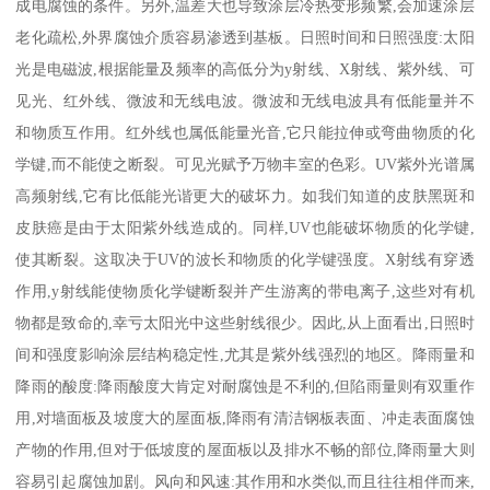
成电腐蚀的条件。另外,温差大也导致涂层冷热变形频繁,会加速涂层
老化疏松,外界腐蚀介质容易渗透到基板。日照时间和日照强度:太阳
光是电磁波,根据能量及频率的高低分为y射线、X射线、紫外线、可
见光、红外线、微波和无线电波。微波和无线电波具有低能量并不
和物质互作用。红外线也属低能量光音,它只能拉伸或弯曲物质的化
学键,而不能使之断裂。可见光赋予万物丰室的色彩。UV紫外光谱属
高频射线,它有比低能光谐更大的破坏力。如我们知道的皮肤黑斑和
皮肤癌是由于太阳紫外线造成的。同样,UV也能破坏物质的化学键,
使其断裂。这取决于UV的波长和物质的化学键强度。X射线有穿透
作用,y射线能使物质化学键断裂并产生游离的带电离子,这些对有机
物都是致命的,幸亏太阳光中这些射线很少。因此,从上面看出,日照时
间和强度影响涂层结构稳定性,尤其是紫外线强烈的地区。降雨量和
降雨的酸度:降雨酸度大肯定对耐腐蚀是不利的,但陷雨量则有双重作
用,对墙面板及坡度大的屋面板,降雨有清洁钢板表面、冲走表面腐蚀
产物的作用,但对于低坡度的屋面板以及排水不畅的部位,降雨量大则
容易引起腐蚀加剧。风向和风速:其作用和水类似,而且往往相伴而来,