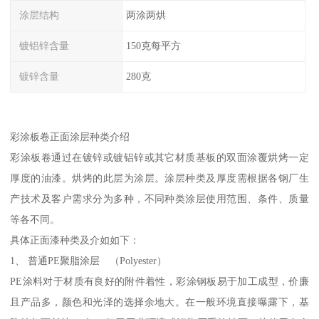
涂层结构
两涂两烘
镀铝锌含量
150克每平方
镀锌含量
280克
彩涂板卷正面涂层种类介绍
彩涂板卷通过在镀锌或镀铝锌或其它材质基板的双面涂覆烘烤一定
厚度的油漆。烘烤的此层为涂层。涂层种类及厚度需根据各钢厂生
产技术及客户需求分为多种，不同种类涂层使用范围、条件、质量
等各不同。
具体正面漆种类及介如如下：
1、 普通PE聚脂涂层 （Polyester）
PE涂料对于材质有良好的附件着性，彩涂钢板易于加工成型，价廉
且产品多，颜色和光泽的选择余地大。在一般环境直接曝露下，基