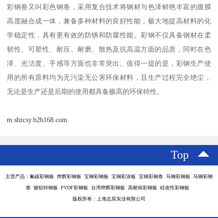
彩钢卷又叫彩色钢卷，采用复合技术将钢材与色泽鲜艳丰富的腹膜
高度融合成一体，兼备多种材料的良好性能，极大地提高材料的化
学稳定性，具有更有效的防锈和防腐性能。彩钢不仅具备钢材在柔
韧性、可塑性、耐压、耐磨、散热及抗高温方面的品质，同时在色
泽、光洁度、手感等方面也非常突出。值得一提的是，彩钢生产使
用的所有原料均为无污染无公害环保材料，且生产过程完全绝尘，
无论是生产还是后期的使用都具备极高的环保特性。
m.shzcsy.b2b168.com
Top
主营产品：氟碳彩钢板 烨辉彩钢板 宝钢彩钢板 宝钢彩涂板 宝钢彩钢卷 马钢彩钢板 马钢彩钢
卷 镀铝锌钢板 PVDF彩钢板 台湾烨辉彩钢板 高耐候彩钢板 硅改性彩钢板
版权所有：上海志辰实业有限公司