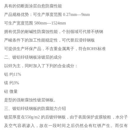
具有的切断面涂层自愈防腐性能
产品规格优势：可生产厚度范围 0.27mm---9mm
可生产宽度范围 580mm---1524mm
拥有优异的耐碱性防腐蚀性能，个别领域可代替不锈钢
严峻条件下的加工性能稳定性，可代替后浸锌钢板
可提供生产环保产品，不含重金属离子，符合ROHS标准
二、镀铝锌镁钢板涂镀层的成分
以锌为主，同时加入了下列的合金成分：
铝 约11%
镁 约3%
硅 微量
是型的强耐腐蚀性镀层钢板。
三、镀铝锌镁钢板的防腐能力介绍
镀层厚度在550g/m2 的后镀锌钢板，由于表面保护皮膜较粗，水分子
及空气容易渗入，故在一段时间之后仍然会有红锈产生。而仅有