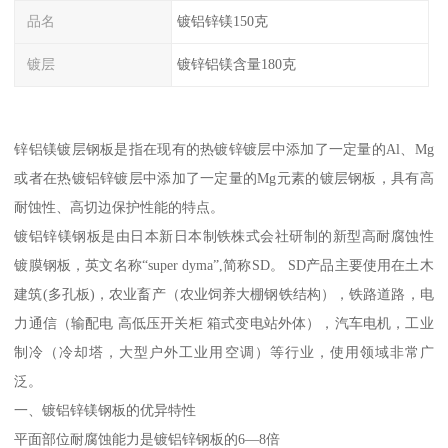
品名
镀铝锌镁150克
镀层
镀锌铝镁含量180克
锌铝镁镀层钢板是指在现有的热镀锌镀层中添加了一定量的Al、Mg
或者在热镀铝锌镀层中添加了一定量的Mg元素的镀层钢板，具有高
耐蚀性、高切边保护性能的特点。
镀铝锌镁钢板是由日本新日本制铁株式会社研制的新型高耐腐蚀性
镀膜钢板，英文名称“super dyma”,简称SD。 SD产品主要使用在土木
建筑(多孔板)，农业畜产（农业饲养大棚钢铁结构），铁路道路，电
力通信（输配电 高低压开关柜 箱式变电站外体），汽车电机，工业
制冷（冷却塔，大型户外工业用空调）等行业，使用领域非常广
泛。
一、镀铝锌镁钢板的优异特性
平面部位耐腐蚀能力是镀铝锌钢板的6—8倍