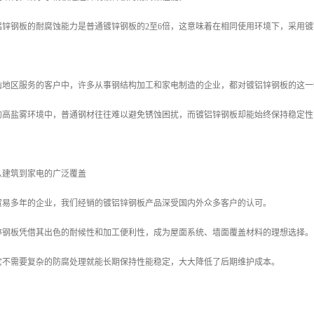
铝锌钢板的耐腐蚀能力是普通镀锌钢板的2至6倍，这意味着在相同使用环境下，采用
山地区服务的客户中，许多从事钢结构加工和家电制造的企业，都对镀铝锌钢板的这一
的高盐雾环境中，普通钢材往往难以避免锈蚀困扰，而镀铝锌钢板却能始终保持稳定性
从建筑到家电的广泛覆盖
贸易多年的企业，我们经销的镀铝锌钢板产品深受国内外众多客户的认可。
锌钢板凭借其出色的耐候性和加工便利性，成为屋面系统、墙面覆盖材料的理想选择。
它不需要复杂的防腐处理就能长期保持性能稳定，大大降低了后期维护成本。