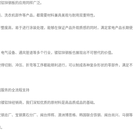
镀铝锌钢板的应用同样广泛。
板、洗衣机部件等产品，都需要材料兼具美观与耐用双重特性。
平整度高，易于进行涂装处理，能够在保证产品外观质感的同时，满足家电产品长期使
、电气设备、通风管道等多个行业，镀铝锌钢板也展现出不可替代的价值。
使得切割、冲压、折弯等工序都能顺利进行，可以制成各种复杂形状的零部件，满足不
到服务的全流程支持
的镀铝锌经销商，我们深知优质的原材料是高品质成品的基础。
宝钢总厂、宝钢黄石分厂、闽台烨辉、澳洲博思格、韩国联合铁钢、闽台尚兴、马钢等
靠。