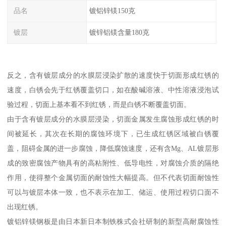
品名
镀铝锌镁150克
镀层
镀锌铝镁含量180克
反之，含有镀层成分的水膜层浸染扩散的速度快于切面形成红锈的
速度，白锈会先于红锈覆盖切口，如在酸碱溶液、中性溶液浸泡试
验过程，切面上基本看不到红锈，而是白锈不断覆盖切面。
由于含有镀层成分的水膜层浸染，切面金属发生腐蚀形成红锈的时
间被延长，其次在长期的腐蚀环境下，已生成红锈区域被白锈覆
盖，阻碍金属的进一步腐蚀，降低腐蚀速度，还有含Mg、AL镀层形
成的致密腐蚀产物具有的高粘附性、低导电性，对腐蚀介质的隔绝
作用，使得整个金属切面的耐蚀性大幅提高。但不代表切面耐蚀性
可以与镀层本体一致，也不表示在加工、储运、使用过程切口面不
出现红锈。
镀铝锌镁钢板是由日本新日本制铁株式会社研制的新型高耐腐蚀性