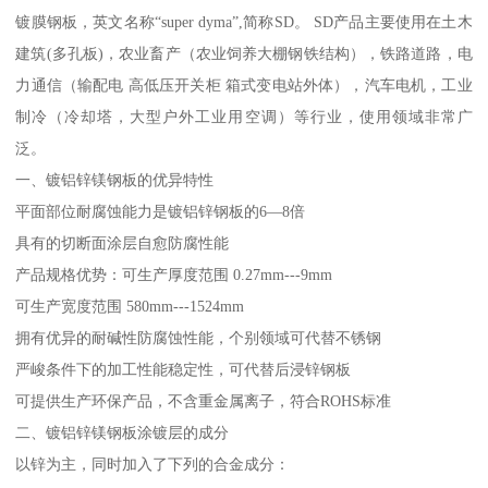
镀膜钢板，英文名称“super dyma”,简称SD。 SD产品主要使用在土木
建筑(多孔板)，农业畜产（农业饲养大棚钢铁结构），铁路道路，电
力通信（输配电 高低压开关柜 箱式变电站外体），汽车电机，工业
制冷（冷却塔，大型户外工业用空调）等行业，使用领域非常广
泛。
一、镀铝锌镁钢板的优异特性
平面部位耐腐蚀能力是镀铝锌钢板的6—8倍
具有的切断面涂层自愈防腐性能
产品规格优势：可生产厚度范围 0.27mm---9mm
可生产宽度范围 580mm---1524mm
拥有优异的耐碱性防腐蚀性能，个别领域可代替不锈钢
严峻条件下的加工性能稳定性，可代替后浸锌钢板
可提供生产环保产品，不含重金属离子，符合ROHS标准
二、镀铝锌镁钢板涂镀层的成分
以锌为主，同时加入了下列的合金成分：