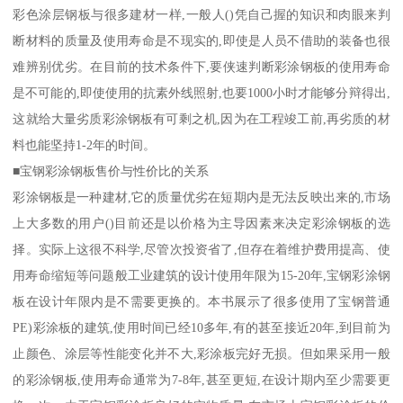
彩色涂层钢板与很多建材一样,一般人()凭自己握的知识和肉眼来判
断材料的质量及使用寿命是不现实的,即使是人员不借助的装备也很
难辨别优劣。在目前的技术条件下,要侠速判断彩涂钢板的使用寿命
是不可能的,即使使用的抗素外线照射,也要1000小时才能够分辩得出,
这就给大量劣质彩涂钢板有可剩之机,因为在工程竣工前,再劣质的材
料也能坚持1-2年的时间。
■宝钢彩涂钢板售价与性价比的关系
彩涂钢板是一种建材,它的质量优劣在短期内是无法反映出来的,市场
上大多数的用户()目前还是以价格为主导因素来决定彩涂钢板的选
择。实际上这很不科学,尽管次投资省了,但存在着维护费用提高、使
用寿命缩短等问题般工业建筑的设计使用年限为15-20年,宝钢彩涂钢
板在设计年限内是不需要更换的。本书展示了很多使用了宝钢普通
PE)彩涂板的建筑,使用时间已经10多年,有的甚至接近20年,到目前为
止颜色、涂层等性能变化并不大,彩涂板完好无损。但如果采用一般
的彩涂钢板,使用寿命通常为7-8年,甚至更短,在设计期内至少需要更