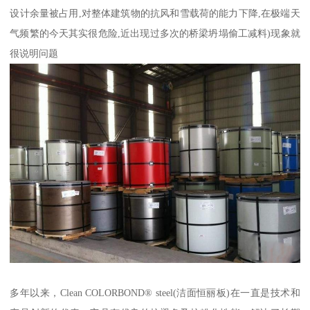
设计余量被占用,对整体建筑物的抗风和雪载荷的能力下降,在极端天
气频繁的今天其实很危险,近出现过多次的桥梁坍塌偷工减料)现象就
很说明问题
多年以来，Clean COLORBOND® steel(洁面恒丽板)在一直是技术和