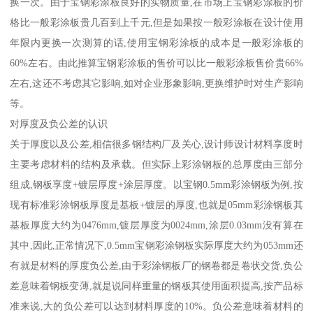
换一次。由于宝钢彩涂板良好的实物质量,在市场上宝钢彩涂板的价
格比一般彩涂板贵几百到上千元,但是如果按一般彩涂板在设计使用
年限内更换一次测算的话,使用宝钢彩涂板的成本是一般彩涂板的
60%左右。由此推算宝钢彩涂板的售价可以比一般彩涂板售价贵66%
左右,这还不考虑其它影响,如对企业形象影响,更换维护时对生产影响
等。
对厚度及负公差的认识
关于厚度以及公差,相信很多钢结构厂及关心,设计师设计材料享度时
主要考虑材料的结构及承载。但实际上彩涂钢板的总厚度由三部分
组成,钢板享度+镀层厚度+涂层厚度。以宝钢0.5mm彩涂钢板为例,按
现有标准彩涂钢板厚度是基板+镀层的厚度,也就是05mm彩涂钢板其
基板厚度大约为0476mm,镀层厚度为0024mm,涂层0.03mm没有算在
其中,因此,正常情况下,0.5mm宝钢彩涂钢板实际厚度大约为053mm还
有就是材料的厚度负公差,由于彩涂钢板厂的钢卷都是卷状交货,负公
差意味着钢板变薄,就是说同样重量的钢板其使用面积提高,按产品标
准来说,大的负公差可以达到材料厚度的10%。负公差意味着材料的