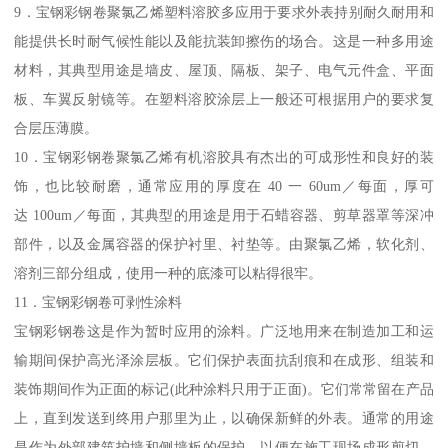
9．宝钢彩钢卷聚氯乙烯塑料溶胶多应用于要求外表持别耐久耐用和
能提供长时耐气候性能以及能抗装卸擦伤的场合。这是一种多用途
材料，其典型用途是墙皮、屋顶、隔板、架子、电气元件盒、平面
板、车翼反射镜等。在塑料溶胶涂层上一般还可根据用户的要求复
合层压薄膜。
10．宝钢彩钢卷聚氯乙烯有机溶胶具有杰出的可成形性和良好的装
饰，也比较耐磨，通常应用的厚度在 40 一 60um／每面，厚可
达 100um／每面，其典型的用途是用于石蜡容器、剪草器罩等深冲
部件，以及金属容器的保护衬里、衬垫等。由聚氯乙烯，软化剂、
溶剂三部分组成，使用一种的底漆可以粘得很牢。
11．宝钢彩钢卷可剥性涂料
宝钢彩钢卷这是作为暂时应用的涂料。广泛地用来在制造加工和运
输期间保护高光泽涂层板。它们保护表面抗刮痕和在成形、组装和
装饰期间作为正面的标记(此种涂料只用于正面)。它们常常留在产品
上，直到发送到终用户那里为止，以确保新鲜的外表。通常的用途
是作为外部建筑护墙和侧墙板的保护，以便在施工现场成形剪切，