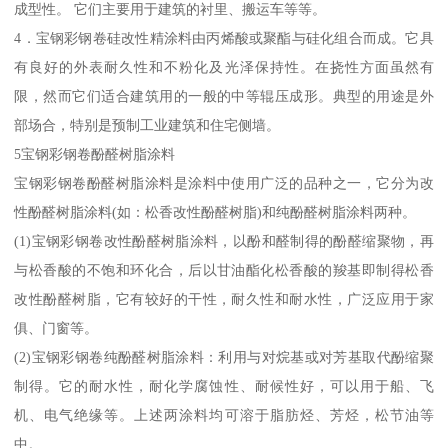
成型性。 它们主要用于建筑的衬里、搬运车等等。
4．宝钢彩钢卷硅改性精涂料由丙烯酸或聚酯与硅化组合而成。它具
有良好的外表耐久性和不粉化及光泽保持性。在挠性方面虽然有
限，然而它们适合建筑用的一般的中等辊压成形。典型的用途是外
部场合，特别是预制工业建筑和住宅侧墙。
5宝钢彩钢卷酚醛树脂涂料
宝钢彩钢卷酚醛树脂涂料是涂料中使用广泛的品种之一，它分为改
性酚醛树脂涂料(如：松香改性酚醛树脂)和纯酚醛树脂涂料两种。
(1)宝钢彩钢卷改性酚醛树脂涂料，以酚和醛制得的酚醛缩聚物，再
与松香酸的不饱和环化合，后以甘油酯化松香酸的羧基即制得松香
改性酚醛树脂，它有较好的干性，耐久性和耐水性，广泛应用于家
俱、门窗等。
(2)宝钢彩钢卷纯酚醛树脂涂料：利用与对烷基或对芳基取代酚缩聚
制得。它的耐水性，耐化学腐蚀性、耐候性好，可以用于船、飞
机、电气绝缘等。上述两涂料均可溶于脂肪烃、芳烃，松节油等
中。