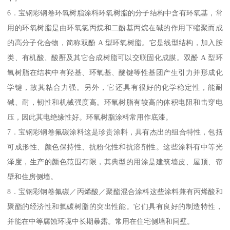
6．宝钢彩钢卷环氧树脂涂料环氧树脂的分子结构中含有环氧基，常
用的环氧树脂是由环氧氯丙烷和二酚基丙烷在碱的作用下缩聚而成
的高分子化合物，简称双酚 A 型环氧树脂。它是线型结构，加入胺
类、有机酸、酸酐及其它合成树脂可以交联固化成膜。双酚 A 型环
氧树脂在结构中有羟基、环氧基、醚键等性基团产生引力并形成化
学键，故其粘合力强。另外，它还具有很好的化学稳定性，能耐
碱、耐，韧性和机械强度高。环氧树脂有较高的体积电阻和击穿电
压，因此其电绝缘性好。环氧树脂涂料常用作底漆。
7．宝钢彩钢卷氟碳涂料这是珍贵涂料，具有杰出的组合特性，包括
可成形性、颜色保持性、抗粉化性和抗溶剂性。这些涂料有中等光
泽度，生产的颜色范围有限，其典型的用涂是建筑墙皮、屋顶、帘
壁和住房侧墙。
8．宝钢彩钢卷氟碳／丙烯酸／聚酯混合涂料这些涂料兼有丙烯酸和
聚酯的经济性和氟碳树脂的突出性能。它们具有良好的制造特性，
并能在中等腐蚀环境中长期暴露。常用在住宅侧墙和间壁。