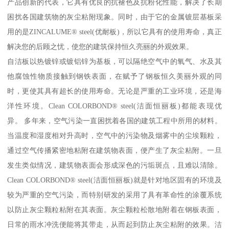
产品创新的代表，它具有优良的抗褪色及抗粉化性能，解决了长期
困扰各国建筑物的灰尘粘附现象。同时，由于它的金属镀层基板采
用的是ZINCALUME® steel(优耐板)，所以它具有的使用寿命，真正
解决您的后顾之忧，使您的建筑保持恒久亮丽的外观效果。
自洁板以热镀锌或镀铝锌为基板，可以隔绝空气中的氧气、水及其
他腐蚀性物质接触到钢铁表面，在赋予了钢板恒久美丽外观的同
时，更使其具有超长的使用寿命。无论是严重的工业环境，还是海
洋性环境。Clean COLORBOND® steel(洁面恒丽板)都能表现优
异。 多年来，空气污染一直困扰着各国的建筑工程中所用的材料。
当温度和湿度相对升高时，空气中的污染物及烟雾中的尘埃颗粒，
通过空气传播紧密地粘附在建筑物表面，便产生了灰尘粘附。一旦
发生类似情况，建筑物表面会形成深色的污垢斑点，且难以清除。
Clean COLORBOND® steel(洁面恒丽板)就是针对地区固有的环境及
较为严重的空气污染，而特别研发的采用了具有革命性的涂覆系统
以防止灰尘颗粒粘附在其表面。灰尘颗粒松散地附着在钢板表面，
日常的雨水冲洗便能将其带走，从而起到防止灰尘粘附的效果。洁