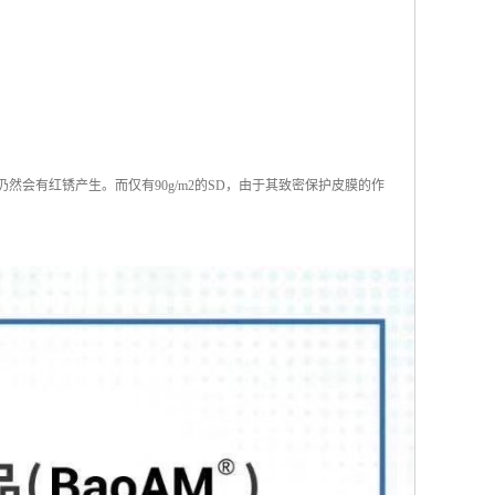
仍然会有红锈产生。而仅有90g/m2的SD，由于其致密保护皮膜的作