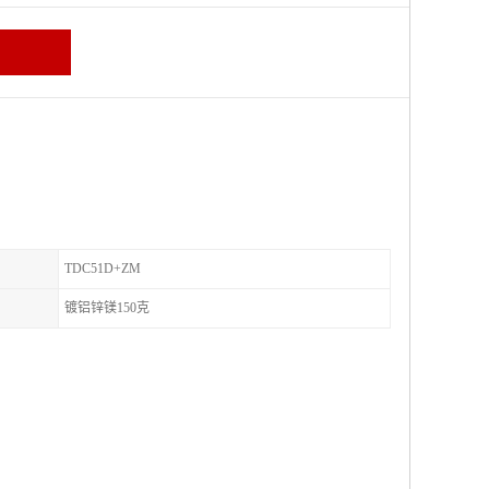
TDC51D+ZM
镀铝锌镁150克