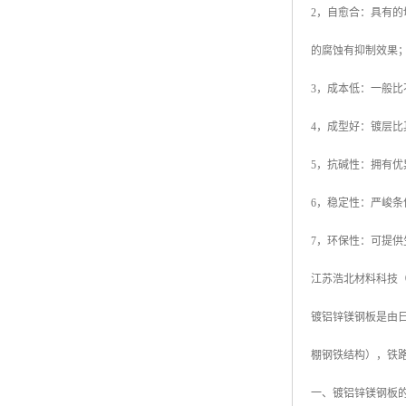
2，自愈合：具有
高耐候彩涂板
烨辉彩钢板
的腐蚀有抑制效果
宝钢彩钢卷
3，成本低：一般比
宝钢彩钢板
4，成型好：镀层
宝钢彩涂板
5，抗碱性：拥有
氟碳彩钢板
6，稳定性：严峻
7，环保性：可提供
江苏浩北材料科技
镀铝锌镁钢板是由日本
棚钢铁结构），铁
一、镀铝锌镁钢板