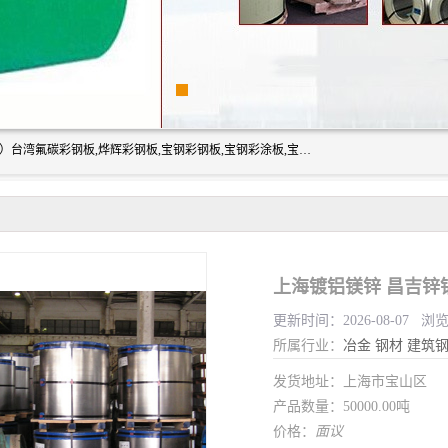
上海志辰实业有限公司主要经销:上海宝钢彩钢卷（宝钢总厂）台湾氟碳彩钢板,烨辉彩钢板,宝钢彩钢板,宝钢彩涂板,宝钢彩钢卷,马钢彩钢板,马钢彩钢卷,镀铝锌钢板,PVDF彩钢板,台湾烨辉彩钢板,高耐候彩钢板,硅改性彩钢板,规格齐全。
上海镀铝镁锌 昌吉锌
更新时间：2026-08-07 浏
所属行业：
冶金
钢材
建筑
发货地址：上海市宝山区
产品数量：50000.00吨
价格：
面议