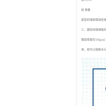
镁 约3%
硅 微量
是型的强耐腐蚀性
三、镀铝锌镁钢板
镀层厚度在550g
用，就可以阻断水