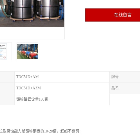
在线留言
TDC51D+AM
牌号
TDC51D+AZM
品名
镀锌铝镁含量180克
位耐腐蚀能力是镀锌钢板的10-20倍，赶超不锈钢；