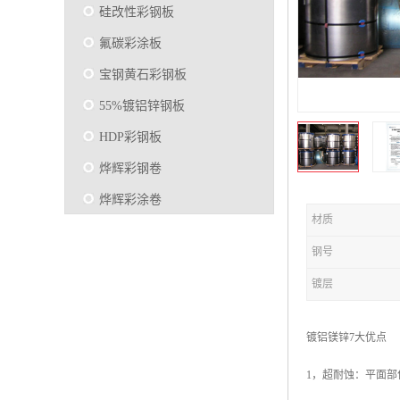
硅改性彩钢板
氟碳彩涂板
宝钢黄石彩钢板
55%镀铝锌钢板
HDP彩钢板
烨辉彩钢卷
烨辉彩涂卷
材质
马钢彩钢板卷
钢号
宝钢彩涂卷
镀层
SMP硅改性彩钢板
烨辉彩涂板
镀铝镁锌7大优点
镀铝锌
1，超耐蚀：平面部
马钢彩涂板