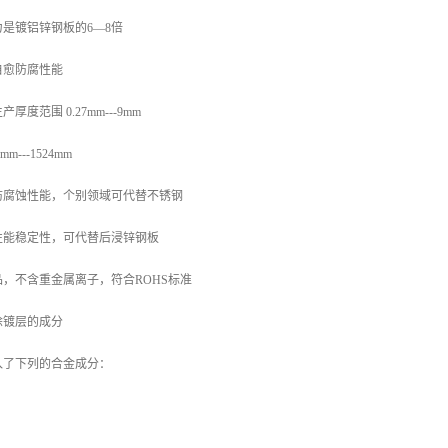
是镀铝锌钢板的6—8倍
自愈防腐性能
度范围 0.27mm---9mm
---1524mm
防腐蚀性能，个别领域可代替不锈钢
性能稳定性，可代替后浸锌钢板
，不含重金属离子，符合ROHS标准
涂镀层的成分
入了下列的合金成分：