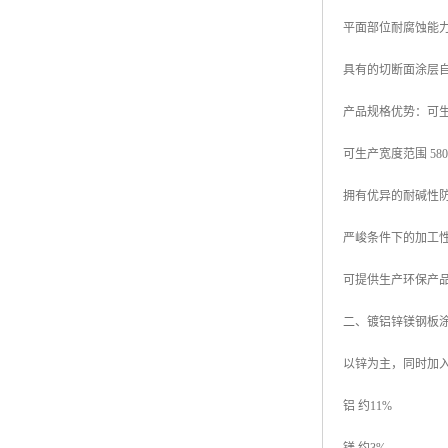
平面部位耐腐蚀能力
具有的切断面涂层
产品规格优势：可生产厚
可生产宽度范围 580mm
拥有优异的耐碱性
严峻条件下的加工
可提供生产环保产品
二、镀铝锌镁钢板
以锌为主，同时加
铝 约11%