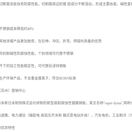
的切断面涂层自愈防腐性能，切割面周边的镀 层成分不断溶出，形成主要由氢、碱性
；
不锈钢成本降低约40%
比其他涂镀产品更加致密，在拉伸、冲压、折弯、焊接时具备的优势
优异的耐碱性防腐蚀性能，个别领域可代替不锈钢
条件下的加工性能稳定性，可代替后浸锌钢板
生产环保产品，不含重金属离子，符合ROHS标准
（苏州）营销中心
新日本制铁株式会社研制的新型高耐腐蚀性镀膜钢板，英文名称“super dyma”,简
路道路，电力通信（输配电 高低压开关柜 箱式变电站外体），汽车电机，工业制冷（
的优异特性