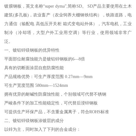
镀膜钢板，英文名称“super dyma”,简称SD。 SD产品主要使用在土木
建筑(多孔板)，农业畜产（农业饲养大棚钢铁结构），铁路道路，电
力通信（输配电 高低压开关柜 箱式变电站外体），汽车电机，工业
制冷（冷却塔，大型户外工业用空调）等行业，使用领域非常广
泛。
一、镀铝锌镁钢板的优异特性
平面部位耐腐蚀能力是镀铝锌钢板的6—8倍
具有的切断面涂层自愈防腐性能
产品规格优势：可生产厚度范围 0.27mm---9mm
可生产宽度范围 580mm---1524mm
拥有优异的耐碱性防腐蚀性能，个别领域可代替不锈钢
严峻条件下的加工性能稳定性，可代替后浸锌钢板
可提供生产环保产品，不含重金属离子，符合ROHS标准
二、镀铝锌镁钢板涂镀层的成分
以锌为主，同时加入了下列的合金成分：