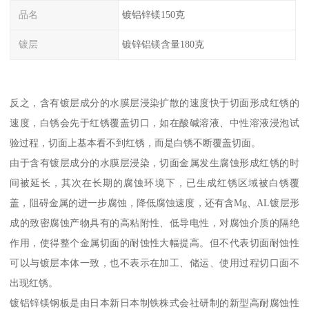
品名
镀铝锌镁150克
镀层
镀锌铝镁含量180克
反之，含有镀层成分的水膜层浸染扩散的速度快于切面形成红锈的
速度，白锈会先于红锈覆盖切口，如在酸碱溶液、中性溶液浸泡试
验过程，切面上基本看不到红锈，而是白锈不断覆盖切面。
由于含有镀层成分的水膜层浸染，切面金属发生腐蚀形成红锈的时
间被延长，其次在长期的腐蚀环境下，已生成红锈区域被白锈覆
盖，阻碍金属的进一步腐蚀，降低腐蚀速度，还有含Mg、AL镀层形
成的致密腐蚀产物具有的高粘附性、低导电性，对腐蚀介质的隔绝
作用，使得整个金属切面的耐蚀性大幅提高。但不代表切面耐蚀性
可以与镀层本体一致，也不表示在加工、储运、使用过程切口面不
出现红锈。
镀铝锌镁钢板是由日本新日本制铁株式会社研制的新型高耐腐蚀性