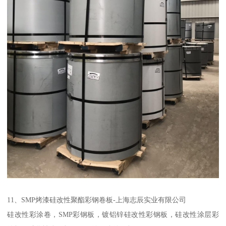
11、SMP烤漆硅改性聚酯彩钢卷板-上海志辰实业有限公司
硅改性彩涂卷，SMP彩钢板，镀铝锌硅改性彩钢板，硅改性涂层彩