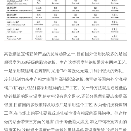
高强钢是宝钢彩涂产品的发展趋势之一,目前国外使用比较多的是屈
服强度为350等级的彩涂钢板。生产这类强度的钢板通常有两种工艺,
一是采用碳锰钢,在炼钢时采用CMn等强化元素,并利用强大的热轧、
冷轧轧制力来生产相对较薄的高强彩涂钢板,像宝钢等国内外全流程
钢厂(矿石到成品}都采用这样的生产工艺。另一种方法就是通过低热
镀锌机组的退火温度,使材料没有完全退火,还部分保留轧硬态来提高
强度,目前国内多数镀锌及彩涂厂是采用这个工艺,因为他们没有炼钢
工序,在市场上购买轧硬卷或热轧板也没有相应的高强钢种。但这样
做的话会带来三方面的危害·由于降低退火温度,加之带钢板宽方面的
温度不均,这时退火温度位于钢板的再结晶临界温度附近,这样就导致