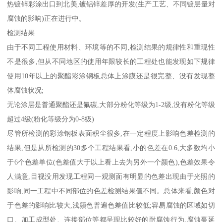
热镀锌彩涂出口到北美,镀铝锌差厚的开发(生产工艺、不同镀层量对
腐蚀的影响)正在进行中。
检测结果
由于不同工程使用材料、环境等的不同,检测结果的规律性和重现性
不是很多,但从不同地区的使用年限较长的工程处也能发现如下规律
使用10年以上的聚酯彩涂钢板总体上涂膜还是很完整、没有发现整
体腐蚀状况;
无论涂层是普通聚酯还是氟碳,大部分粉化等级为1-2级,没有粉化等级
超过4级(粉化等级分为0-8级)
尽管所检测的彩涂钢板表面积尘很多,在一定程度上影响色差检测的
结果,但是从所检测的30多个工程结果看,小的色差在0.6,大多数均小
于6个色差单位(色差值大于以上看上去为另外一个颜色),色差效果令
人满意,目视没用发现工程同一观测面有明显的色差出现由于光照的
影响,同一工程中不同部位的色差检测结果值不同。总体来看,颜色对
于色差的影响比较大,浅颜色普遍色差值比较低;容易腐蚀的区域如切
口、加工成型处、连接部位等都呈现比较好的耐腐蚀行为,腐蚀蔓延