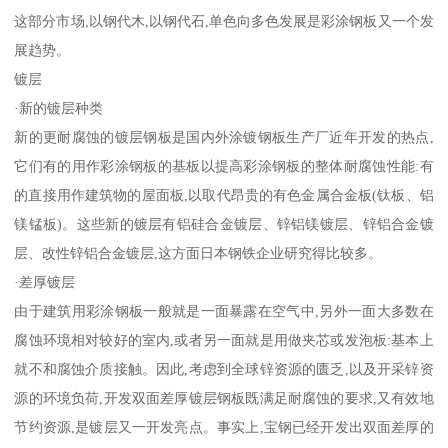
这部分市场,以钢代木,以钢代石,单色向多色发展是彩涂钢板又一个发
展趋势。
镀层
·新的镀层种类
新的更耐腐蚀的镀层钢板是国内外涂镀钢板生产厂近年开发的热点,
它们有的用作彩涂钢板的基板以提高彩涂钢板的整体耐腐蚀性能:有
的直接用作建筑物的屋面板,以取代昂贵的有色金属合金板(钛板、铝
镁锰板)。这些新的镀层有铝硅合金镀层、锌铝镁镀层、锌铝合金镀
层、改性锌铝合金镀层,这方面日本钢铁企业研究得比较多。
·差厚镀层
由于建筑用彩涂钢板一般就是一面暴露在空气中,另外一面大多数在
腐蚀环境相对较好的室内,或者另一面就是用做夹芯或发泡板:基本上
就不和腐蚀介质接触。因此,考虑到全球锌资源的匮乏,以及开采锌资
源的环境负荷,开发双面差厚镀层钢板既满足耐腐蚀的要求,又有效地
节约资源,是镀层又一开发亮点。事实上,宝钢已经开发出双面差厚的