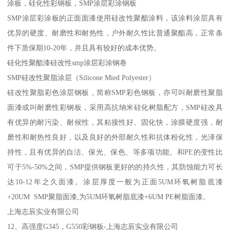
涂板，硅化性彩钢板，SMP涂层彩涂钢板
SMP涂层彩涂板的正面面漆使用硅改性聚酯涂料，该涂料涂层具有
优异的硬度、耐磨性和耐热性，户外耐久性比普通聚酯高，正常条
件下质保期10-20年，并且具有较好的成本优势。
硅化性聚酯漆硅改性smp涂层彩涂钢卷
SMP硅改性聚脂涂层（Silicone Mied Polyester）
硅改性聚脂彩色涂层钢板，简称SMP彩色钢板，亦可叫耐磨性聚脂
面漆或叫耐磨性彩钢板，采用高抗纳米硅化树脂配方，SMP硅改具
有优异的耐污染、耐候性，其粘接性好、固化快，涂膜硬度强，耐
磨性和耐热性良好，以及良好的外部耐久性和抗体粉化性，光泽保
持性，且有优异的自洁、保光、保色、等多项功能。和PE的变性比
可于5%-50%之间，SMP提供钢板更好的的持久性，其防蚀能力可长
达10-12年之久面漆。涂层厚度一般为正面5UM环氧树脂底漆
+20UM SMP聚脂面漆,为5UM环氧树脂底漆+6UM PE树脂面漆。
上海志辰实业有限公司
12、高强度G345，G550彩钢板-上海志辰实业有限公司