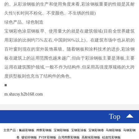
的。从彩涂钢板的生产和使用角度来看,彩涂钢板重要的性能是其耐
久性!(长时间不粉化、不变颜色、不生锈的性能)
绿色产品、绿色制造
宝钢彩色涂层钢板早、使用量大的就是在建筑领域(目前全世界建筑
用彩涂的比例约75%左右,中国则90%以上)。在建筑市场中也从初的
百叶窗到现在的室外装饰幕墙。随着钢板和涂料技术的进步,彩涂钢
板在建筑上的运用范围也越来越广,但由于彩涂钢板主要是薄板,主要
运用在建筑围护领域,一般不作为结构件,但采用高强度厚规格的大跨
度拱型板则也充当了结构件的角色。
■
m.shzcsy.b2b168.com
Top
主营产品：氟碳彩钢板 烨辉彩钢板 宝钢彩钢板 宝钢彩涂板 宝钢彩钢卷 马钢彩钢板 马钢彩钢
卷 镀铝锌钢板 PVDF彩钢板 台湾烨辉彩钢板 高耐候彩钢板 硅改性彩钢板