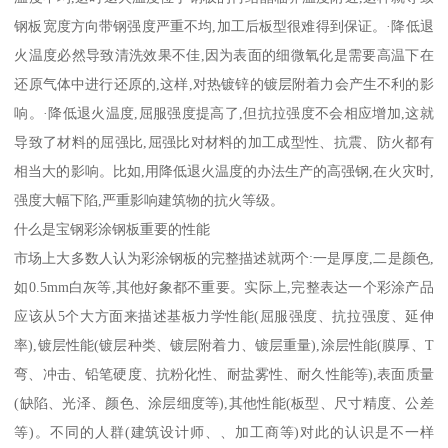
钢板宽度方向带钢强度严重不均,加工后板型很难得到保证。·降低退
火温度必然导致清洗效果不佳,因为表面的细微氧化是需要高温下在
还原气体中进行还原的,这样,对热镀锌的镀层附着力会产生不利的影
响。·降低退火温度,屈服强度提高了,但抗拉强度不会相应增加,这就
导致了材料的屈强比,屈强比对材料的加工成型性、抗震、防火都有
相当大的影响。比如,用降低退火温度的办法生产的高强钢,在火灾时,
强度大幅下陷,严重影响建筑物的抗火等级。
什么是宝钢彩涂钢板重要的性能
市场上大多数人认为彩涂钢板的完整描述就两个:一是厚度,二是颜色,
如0.5mm白灰等,其他好象都不重要。实际上,完整表达一个彩涂产品
应该从5个大方面来描述基板力学性能(屈服强度、抗拉强度、延伸
率),镀层性能(镀层种类、镀层附着力、镀层重量),涂层性能(膜厚、T
弯、冲击、铅笔硬度、抗粉化性、耐盐雾性、耐久性能等),表面质量
(缺陷、光泽、颜色、涂层细度等),其他性能(板型、尺寸精度、公差
等)。不同的人群(建筑设计师、、加工商等)对此的认识是不一样