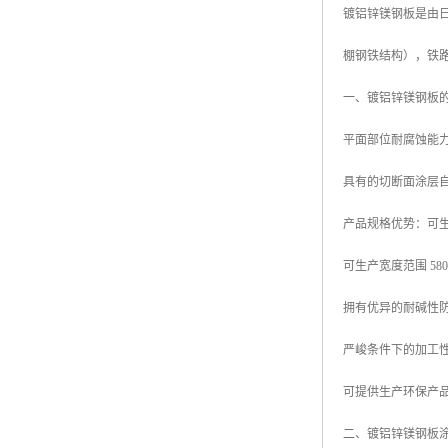
镀铝锌镁钢板是由日本
高耐候彩涂板
烨辉彩钢板
棚钢铁结构），铁
宝钢彩钢卷
一、镀铝锌镁钢板
宝钢彩钢板
平面部位耐腐蚀能力
宝钢彩涂板
具有的切断面涂层
氟碳彩钢板
产品规格优势：可生产厚
可生产宽度范围 580mm
拥有优异的耐碱性
严峻条件下的加工
可提供生产环保产品
二、镀铝锌镁钢板