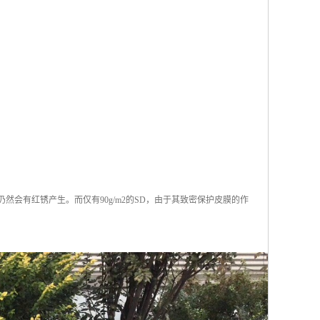
仍然会有红锈产生。而仅有90g/m2的SD，由于其致密保护皮膜的作