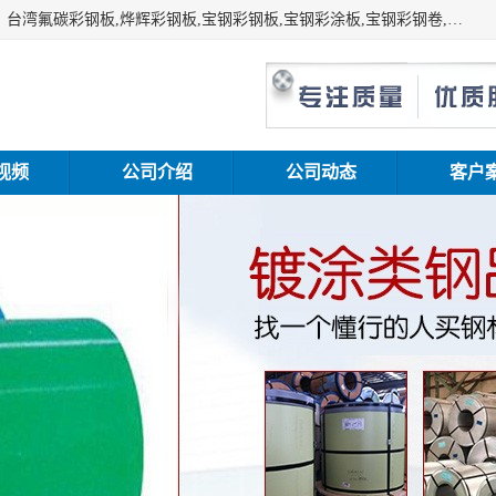
上海志辰实业有限公司主要经销:上海宝钢彩钢卷（宝钢总厂）台湾氟碳彩钢板,烨辉彩钢板,宝钢彩钢板,宝钢彩涂板,宝钢彩钢卷,马钢彩钢板,马钢彩钢卷,镀铝锌钢板,PVDF彩钢板,台湾烨辉彩钢板,高耐候彩钢板,硅改性彩钢板,规格齐全。
视频
公司介绍
公司动态
客户