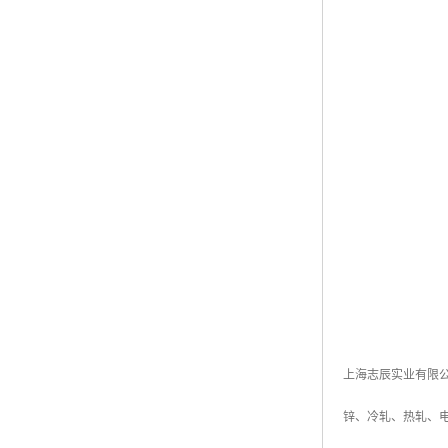
上海志辰实业有限
锌、冷轧、热轧、电