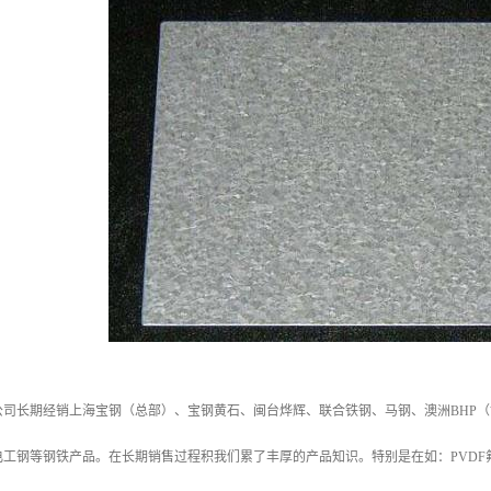
公司长期经销上海宝钢（总部）、宝钢黄石、闽台烨辉、联合铁钢、马钢、澳洲BHP（
工钢等钢铁产品。在长期销售过程积我们累了丰厚的产品知识。特别是在如：PVDF氟