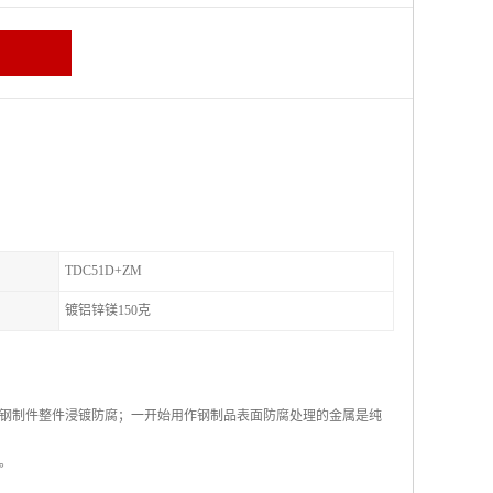
TDC51D+ZM
镀铝锌镁150克
钢制件整件浸镀防腐；一开始用作钢制品表面防腐处理的金属是纯
。