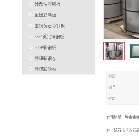
硅改性彩钢板
氟碳彩涂板
宝钢黄石彩钢板
55%镀铝锌钢板
HDP彩钢板
烨辉彩钢卷
烨辉彩涂卷
材质
马钢彩钢板卷
钢号
宝钢彩涂卷
镀层
SMP硅改性彩钢板
烨辉彩涂板
锌铝镁是一种合金
镀铝锌
锌，随着技术的发
马钢彩涂板