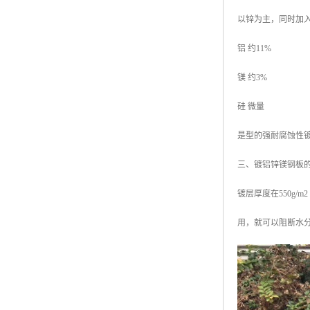
以锌为主，同时加
铝 约11%
镁 约3%
硅 微量
是型的强耐腐蚀性
三、镀铝锌镁钢板
镀层厚度在550g
用，就可以阻断水