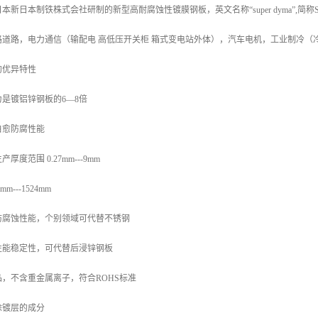
新日本制铁株式会社研制的新型高耐腐蚀性镀膜钢板，英文名称“super dyma”,简
路道路，电力通信（输配电 高低压开关柜 箱式变电站外体），汽车电机，工业制冷（
的优异特性
是镀铝锌钢板的6—8倍
自愈防腐性能
度范围 0.27mm---9mm
---1524mm
防腐蚀性能，个别领域可代替不锈钢
性能稳定性，可代替后浸锌钢板
，不含重金属离子，符合ROHS标准
涂镀层的成分