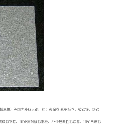
博思格）等国内外各大钢厂的：彩涂卷-彩钢板卷、镀铝锌、热镀
碳彩钢卷、HDP高耐候彩钢板、SMP硅改性彩涂卷、HPC自洁彩