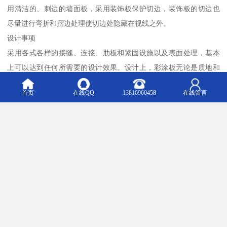
用清洁的、刺边的墙面板，采用装饰板保护切边，装饰板的切边也
尽量进行弯折和摺边处理使切边处隐藏在视线之外。
设计事项
采用各式各样的接缝、连接、肋板和紧固设施以及表面处理，基本
上可以达到任何所需要的设计效果。设计上，彩涂板无论是质地和
样式上都能与混凝土、木材、玻璃等很多建筑材料匹配和协调使
首页
在线QQ
13816960458
在线留言
用。彩涂板强度高，重量轻，可以达到使用其他建筑材料无法达到
的效果，重量轻意味着负荷低，给瘦长建筑元素的选择以更多的自
由空间。彩涂板色彩多样，与石料、混凝土、木材和其他建材相结
合使用的选择度大，对于采用金属材料并涂漆的建筑项目，彩