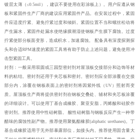
镀层太薄（≤0.5mil），建议不要使用在彩涂板上）。用户应遵从钢
板和紧固件生产厂商的建议应用紧固件产品。在安装过程中，紧固
件应适度拧紧、避免拧紧过度和倾斜。紧固位置不当和螺丝松动将
产生漏水，紧固件处漏水使绝缘膜潮湿使钢板产生膜下腐蚀。过度
拧紧使部分板面变形，造成积水，加速腐蚀。 配备具有深度探测探
头和合适RPM速度的紧固工具将有助于防止上述问题，避免使用冲
击型紧固工具。
封剂：一般采用双圆或三园型密封剂对屋顶板交接部分和边饰等材
料的粘结。密封剂还用于夹芯板和密封。密封剂应全部涂覆在交接
部分内，涂覆在钢板表面上的密封剂将因紫外线（UV）照射而变
质。屋顶板生产商将提供密封剂在钢板交叠处、辅材和夹芯板涂覆
的详细设计。可以使用丁基合成橡胶、聚亚安脂，丙烯酸和硅胶作
密封剂。推荐使用中性硅树脂。 酸性硅树脂与钢板反应产生一种带
醋味的腐蚀性副产物。推荐使用聚氨酯橡胶(aliphatic urethanes)。丁
基合成橡胶适用于无外部暴露部位，如接头内。推荐使用固含量大