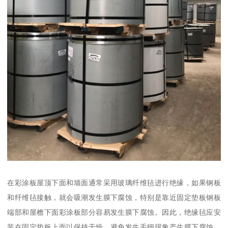
在彩涂板屋顶下面和墙面通常采用玻璃纤维毡进行绝缘，如果钢板
和纤维毡接触，就会吸潮发生膜下腐蚀，特别是靠近固定垫板钢板
端部和屋檐下面彩涂板部分容易发生膜下腐蚀。因此，绝缘毡应安
装在固定垫板上面以保持干燥，避免发生毛细现象产生膜下腐蚀。