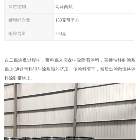
涂层结构
两涂两烘
镀铝锌含量
150克每平方
镀锌含量
280克
在二辊涂敷过程中，带料辊入漆盘中吸附着涂料，直接转移到涂敷
辊上(通过带料辊与涂敷辊的挤压，使涂料变平，然后出涂敷辊将涂
料涂到带钢上。