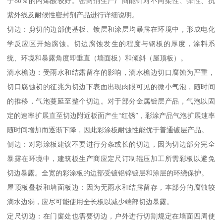
于80％的丙烯酸较好。密封剂生产厂商能针对不同柔性、弹性、抗
紫外线及耐候性密封剂产品进行详细说明。
切边：剪切的边部使基板、镀层和涂层均暴露在环境中，形成电化
学反应区开始腐蚀。切边腐蚀发生的程度与钢板的厚度，涂料系
统、环境和暴露角度即垂直（墙面板）和倾斜（屋顶板）。
滴水檐边：受雨水和结露留存的影响，滴水檐边切口腐蚀为严重，
切口腐蚀初的征兆为切边下表面出现肉眼可见的微小气泡，随时间
的推移，气泡蔓延至整个切边。对于部分金属镀层产品，气泡以固
定的速率扩展直至切边附近板面产生“红锈”，彩涂产品气泡扩展速率
随时间增加而逐渐下降，因此彩涂板耐蚀性能优于普通镀层产品。
侧边：对彩涂板建议不要进行分条或长的切边，因为切边部分完全
暴露在环境中，建筑板生产商应定尺订制辊压加工所需彩板以避免
切边暴露。全宽的彩涂板的边部受镀铝锌镀层和涂层的环绕保护。
屋顶板叠板和墙面板边：因为无雨水和结露留存，本部分的腐蚀较
滴水边弱，应尽可能使用全长板以减少端部切边暴露。
定尺切边：在门窗处也需要切边，户外进行切割规定在墙面四周使