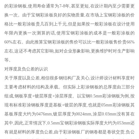
的彩涂钢板,使用寿命通常为7-8年,甚至更短,在设计期内至少需要更
换一次。由于宝钢彩涂板良好的实物质量,在市场上宝钢彩涂板的价
格比一般彩涂板贵几百到上千元,但是如果按一般彩涂板在设计使用
年限内更换一次测算的话,使用宝钢彩涂板的成本是一般彩涂板的
60%左右。由此推算宝钢彩涂板的售价可以比一般彩涂板售价贵66%
左右,这还不考虑其它影响,如对企业形象影响,更换维护时对生产影响
等。
对厚度及负公差的认识
关于厚度以及公差,相信很多钢结构厂及关心,设计师设计材料享度时
主要考虑材料的结构及承载。但实际上彩涂钢板的总厚度由三部分
组成,钢板享度+镀层厚度+涂层厚度。以宝钢0.5mm彩涂钢板为例,按
现有标准彩涂钢板厚度是基板+镀层的厚度,也就是05mm彩涂钢板其
基板厚度大约为0476mm,镀层厚度为0024mm,涂层0.03mm没有算在
其中,因此,正常情况下,0.5mm宝钢彩涂钢板实际厚度大约为053mm还
有就是材料的厚度负公差,由于彩涂钢板厂的钢卷都是卷状交货,负公