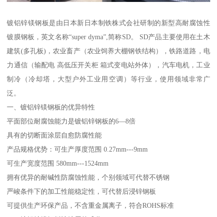
镀铝锌镁钢板是由日本新日本制铁株式会社研制的新型高耐腐蚀性
镀膜钢板，英文名称“super dyma”,简称SD。 SD产品主要使用在土木
建筑(多孔板)，农业畜产（农业饲养大棚钢铁结构），铁路道路，电
力通信（输配电 高低压开关柜 箱式变电站外体），汽车电机，工业
制冷（冷却塔，大型户外工业用空调）等行业，使用领域非常广
泛。
一、镀铝锌镁钢板的优异特性
平面部位耐腐蚀能力是镀铝锌钢板的6—8倍
具有的切断面涂层自愈防腐性能
产品规格优势：可生产厚度范围 0.27mm---9mm
可生产宽度范围 580mm---1524mm
拥有优异的耐碱性防腐蚀性能，个别领域可代替不锈钢
严峻条件下的加工性能稳定性，可代替后浸锌钢板
可提供生产环保产品，不含重金属离子，符合ROHS标准