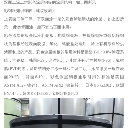
双面二涂二烘彩色涂层钢板的涂层结构，如上图所示
彩钢板知识详解（建议收藏）
上表面二涂二洪，下表面涂一层的彩色涂层钢板的涂层， 如上图所
示 （此类背面漆一般不宜当正面使用）
彩色涂层钢板是以冷轧钢板，电镀锌钢板、热镀锌钢板或镀铝锌钢
板为基板经过表面脱脂、磷化、铬酸盐处理后，涂上有机涂料经烘
烤而制成的产品。彩色涂层钢板的常用涂料是聚酯(BHP XRW涂覆系
统，宝钢JZ，韩国PGS，台湾PE )，其次还有硅性树酯(PSS)，氟树
脂(PVDF)等，涂层结构分二涂一烘和二涂二烘，涂层厚度一般在表
面20-25μ，背面8-10μ。彩色涂层钢板通常引用的标准是美国
ASTM A527(镀锌)、ASTM AT92 (镀铝锌)，日本JIS G3302，欧洲
EN/0142，韩国KS D3506，宝钢Q/BQB420