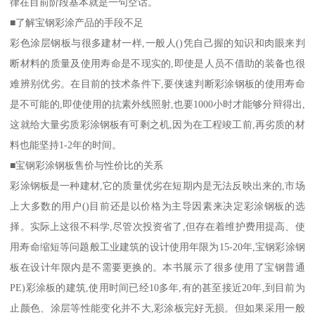
律在目前阶段基本就是一句空话。
■了解宝钢彩涂产品的手段不足
彩色涂层钢板与很多建材一样,一般人()凭自己握的知识和肉眼来判
断材料的质量及使用寿命是不现实的,即使是人员不借助的装备也很
难辨别优劣。在目前的技术条件下,要侠速判断彩涂钢板的使用寿命
是不可能的,即使使用的抗素外线照射,也要1000小时才能够分辩得出,
这就给大量劣质彩涂钢板有可剩之机,因为在工程竣工前,再劣质的材
料也能坚持1-2年的时间。
■宝钢彩涂钢板售价与性价比的关系
彩涂钢板是一种建材,它的质量优劣在短期内是无法反映出来的,市场
上大多数的用户()目前还是以价格为主导因素来决定彩涂钢板的选
择。实际上这很不科学,尽管次投资省了,但存在着维护费用提高、使
用寿命缩短等问题般工业建筑的设计使用年限为15-20年,宝钢彩涂钢
板在设计年限内是不需要更换的。本书展示了很多使用了宝钢普通
PE)彩涂板的建筑,使用时间已经10多年,有的甚至接近20年,到目前为
止颜色、涂层等性能变化并不大,彩涂板完好无损。但如果采用一般