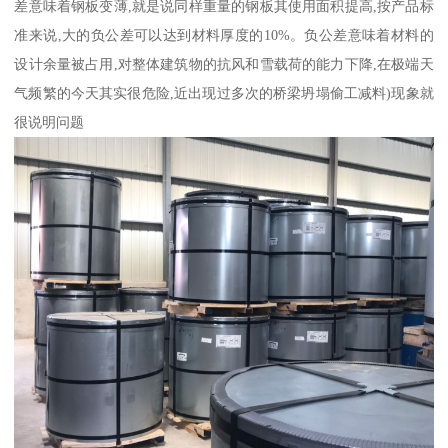
差意味着钢板变薄,就是说同样重量的钢板其使用面积提高,按产品标
准来说,大的负公差可以达到材料厚度的10%。负公差意味着材料的
设计余量被占用,对整体建筑物的抗风和雪载荷的能力下降,在极端天
气频繁的今天其实很危险,近出现过多次的桥梁坍塌偷工减料)现象就
很说明问题