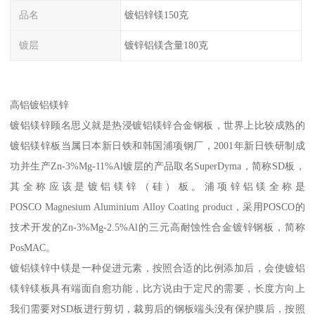
品名
镀铝锌镁150克
镀层
镀锌铝镁含量180克
高铝镀铝镁锌
镀铝镁锌顾名思义就是热浸镀铝镁锌合金钢板，世界上比较成熟的
镀铝镁锌板当属日本新日铁和韩国浦项钢厂，2001年新日铁研制成
功并生产Zn-3%Mg-11%Al镀层的产品取名SuperDyma，简称SD板，
其全称应该是镀铝镁锌（硅）板。浦项锌铝镁全称是
POSCO Magnesium Aluminium Alloy Coating product，采用POSCO的
技术开发的Zn-3%Mg-2.5%Al的三元高耐蚀性合金镀锌钢板，简称
PosMAC。
镀铝镁锌中镁是一种促进元素，按照合适的比例添加后，会使镀铝
镁锌镁板具有端面自愈功能，比方说由于定尺的需要，长度方向上
我们需要对SD板进行剪切，裁剪后的钢板端头没有保护膜后，按照