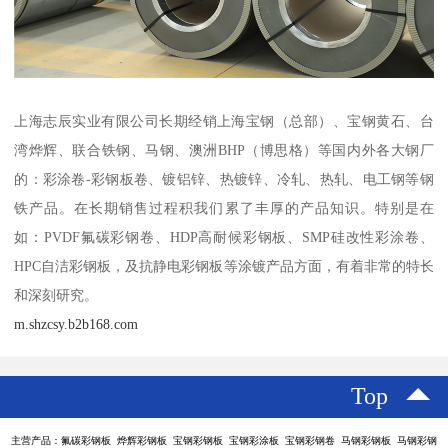
上海志辰实业有限公司长期经销上海宝钢（总部）、宝钢黄石、台
湾烨辉、联合铁钢、马钢、澳洲BHP（博思格）等国内外各大钢厂
的：彩涂卷-彩钢板卷、镀铝锌、热镀锌、冷轧、热轧、电工钢等钢
铁产品。在长期销售过程积我们累了丰厚的产品知识。特别是在
如：PVDF氟碳彩钢卷、HDP高耐候彩钢板、SMP硅改性彩涂卷、
HPC自洁彩钢板，及抗静电彩钢板等涂镀产品方面，有着非常的特长
和深刻研究。
m.shzcsy.b2b168.com
Top
主营产品：氟碳彩钢板 烨辉彩钢板 宝钢彩钢板 宝钢彩涂板 宝钢彩钢卷 马钢彩钢板 马钢彩钢