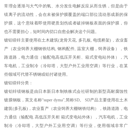
常理会逐渐与大气中的氧、水分发生电解反应从而生锈，但是由于
镁离子的流动性，会在未被保护膜覆盖的端口部位流动形成新的保
护膜，这个意味着即使用硬质划伤或者破掉钢板表面的保护膜，你
也不需要担心，短时间内切口自愈会解决这个问题。
镀铝镁锌主要使用在土木建筑(龙骨天花, 多孔板, 电缆桥架)，农业畜
产（农业饲养大棚钢铁结构, 钢构配件, 温室大棚，饲养设备），铁
路道路，电力通信（输配电高低压开关柜、箱式变电站外体），汽
车电机，工业制冷（冷却塔，大型户外工业用空调）等行业，在某
些领域可代替不锈钢或铝付诸使用。
镀铝镁锌分类：
镀铝锌镁钢板是由日本新日本制铁株式会社研制的新型高耐腐蚀性
镀膜钢板，英文名称“super dyma”,简称SD。 SD产品主要使用在土木
建筑(多孔板)，农业畜产（农业饲养大棚钢铁结构），铁路道路，电
力通信（输配电 高低压开关柜 箱式变电站外体），汽车电机，工业
制冷（冷却塔，大型户外工业用空调）等行业，使用领域非常广