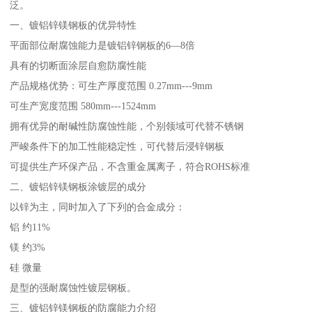
泛。
一、镀铝锌镁钢板的优异特性
平面部位耐腐蚀能力是镀铝锌钢板的6—8倍
具有的切断面涂层自愈防腐性能
产品规格优势：可生产厚度范围 0.27mm---9mm
可生产宽度范围 580mm---1524mm
拥有优异的耐碱性防腐蚀性能，个别领域可代替不锈钢
严峻条件下的加工性能稳定性，可代替后浸锌钢板
可提供生产环保产品，不含重金属离子，符合ROHS标准
二、镀铝锌镁钢板涂镀层的成分
以锌为主，同时加入了下列的合金成分：
铝 约11%
镁 约3%
硅 微量
是型的强耐腐蚀性镀层钢板。
三、镀铝锌镁钢板的防腐能力介绍