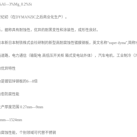
I—3%Mg_0.2%Si
纪初（在DYMANZIC之后商业化生产）。
系，据称具有耐蚀性，优异的耐黑变性和涂装性，成形性良好。
新日本制铁株式会社研制的新型高耐腐蚀性镀膜钢板，英文名称“super dyma”,简
路道路，电力通信（输配电 高低压开关柜 箱式变电站外体），汽车电机，工业制冷（
的优异特性
是镀铝锌钢板的6—8倍
自愈防腐性能
度范围 0.27mm---9mm
---1524mm
防腐蚀性能，个别领域可代替不锈钢