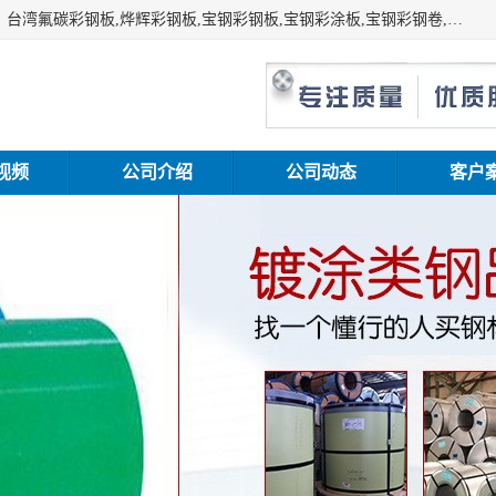
上海志辰实业有限公司主要经销:上海宝钢彩钢卷（宝钢总厂）台湾氟碳彩钢板,烨辉彩钢板,宝钢彩钢板,宝钢彩涂板,宝钢彩钢卷,马钢彩钢板,马钢彩钢卷,镀铝锌钢板,PVDF彩钢板,台湾烨辉彩钢板,高耐候彩钢板,硅改性彩钢板,规格齐全。
视频
公司介绍
公司动态
客户