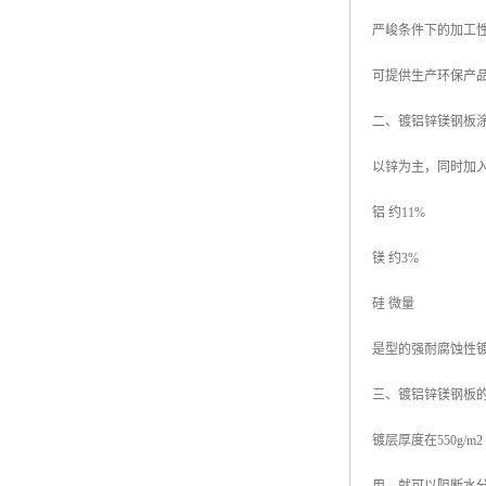
严峻条件下的加工
可提供生产环保产品
二、镀铝锌镁钢板
以锌为主，同时加
铝 约11%
镁 约3%
硅 微量
是型的强耐腐蚀性
三、镀铝锌镁钢板
镀层厚度在550g