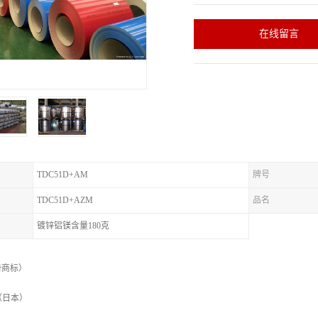
在线留言
TDC51D+AM
牌号
TDC51D+AZM
品名
镀锌铝镁含量180克
注册商标）
（日本）