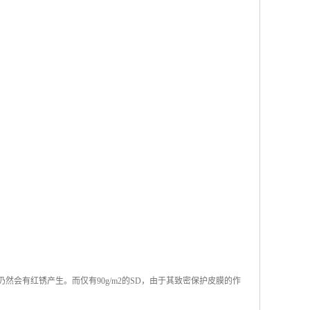
仍然会有红锈产生。而仅有90g/m2的SD，由于其致密保护皮膜的作