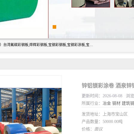
上海志辰实业有限公司主要经销:上海宝钢彩钢卷（宝钢总厂）台湾氟碳彩钢板,烨辉彩钢板,宝钢彩钢板,宝钢彩涂板,宝钢彩钢卷,马钢彩钢板,马钢彩钢卷,镀铝锌钢板,PVDF彩钢板,台湾烨辉彩钢板,高耐候彩钢板,硅改性彩钢板,规格齐全。
锌铝镁彩涂卷 酒泉锌
更新时间：2026-08-08 浏
所属行业：
冶金
钢材
建筑
发货地址：上海市宝山区
产品数量：50000.00吨
价格：
面议