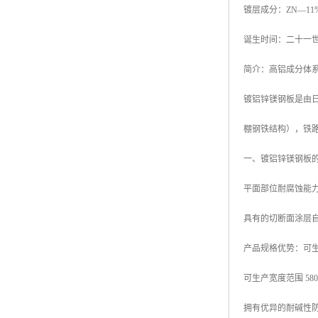
镀层成分：ZN—11%A
高耐候彩涂板
烨辉彩钢板
诞生时间：二十一世
宝钢彩钢卷
简介：高铝成分体
宝钢彩钢板
镀铝锌镁钢板是由日本
宝钢彩涂板
棚钢铁结构），铁
氟碳彩钢板
一、镀铝锌镁钢板
平面部位耐腐蚀能力
具有的切断面涂层
产品规格优势：可生产厚
可生产宽度范围 580mm
拥有优异的耐碱性