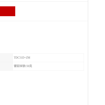
TDC51D+ZM
镀铝锌镁150克