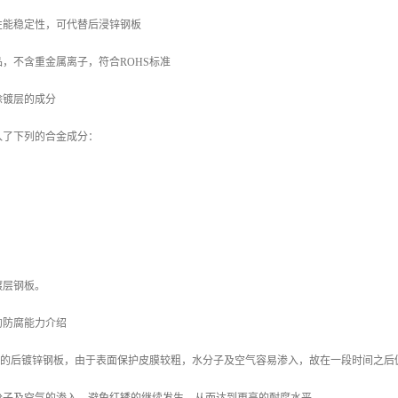
性能稳定性，可代替后浸锌钢板
，不含重金属离子，符合ROHS标准
涂镀层的成分
入了下列的合金成分：
镀层钢板。
的防腐能力介绍
/m2 的后镀锌钢板，由于表面保护皮膜较粗，水分子及空气容易渗入，故在一段时间之后