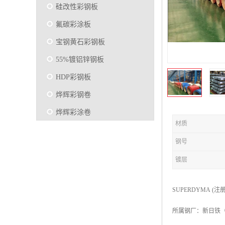
硅改性彩钢板
氟碳彩涂板
宝钢黄石彩钢板
55%镀铝锌钢板
HDP彩钢板
烨辉彩钢卷
烨辉彩涂卷
材质
马钢彩钢板卷
钢号
宝钢彩涂卷
镀层
SMP硅改性彩钢板
烨辉彩涂板
SUPERDYMA (
镀铝锌
所属钢厂：新日铁
马钢彩涂板