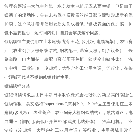
常理会逐渐与大气中的氧、水分发生电解反应从而生锈，但是由于
镁离子的流动性，会在未被保护膜覆盖的端口部位流动形成新的保
护膜，这个意味着即使用硬质划伤或者破掉钢板表面的保护膜，你
也不需要担心，短时间内切口自愈会解决这个问题。
镀铝镁锌主要使用在土木建筑(龙骨天花, 多孔板, 电缆桥架)，农业畜
产（农业饲养大棚钢铁结构, 钢构配件, 温室大棚，饲养设备），铁
路道路，电力通信（输配电高低压开关柜、箱式变电站外体），汽
车电机，工业制冷（冷却塔，大型户外工业用空调）等行业，在某
些领域可代替不锈钢或铝付诸使用。
镀铝镁锌分类：
镀铝锌镁钢板是由日本新日本制铁株式会社研制的新型高耐腐蚀性
镀膜钢板，英文名称“super dyma”,简称SD。 SD产品主要使用在土木
建筑(多孔板)，农业畜产（农业饲养大棚钢铁结构），铁路道路，电
力通信（输配电 高低压开关柜 箱式变电站外体），汽车电机，工业
制冷（冷却塔，大型户外工业用空调）等行业，使用领域非常广