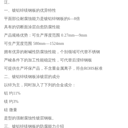
泛。
一、镀铝锌镁钢板的优异特性
平面部位耐腐蚀能力是镀铝锌钢板的6—8倍
具有的切断面涂层自愈防腐性能
产品规格优势：可生产厚度范围 0.27mm---9mm
可生产宽度范围 580mm---1524mm
拥有优异的耐碱性防腐蚀性能，个别领域可代替不锈钢
严峻条件下的加工性能稳定性，可代替后浸锌钢板
可提供生产环保产品，不含重金属离子，符合ROHS标准
二、镀铝锌镁钢板涂镀层的成分
以锌为主，同时加入了下列的合金成分：
铝 约11%
镁 约3%
硅 微量
是型的强耐腐蚀性镀层钢板。
三、镀铝锌镁钢板的防腐能力介绍