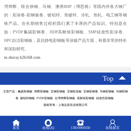
湾烨辉、联合铁钢、马钢、澳洲BHP（博思格）等国内外各大钢厂
的：彩涂卷-彩钢板卷、镀铝锌、热镀锌、冷轧、热轧、电工钢等钢
铁产品。在长期销售过程积我们累了丰厚的产品知识。特别是在
如：PVDF氟碳彩钢卷、HDP高耐候彩钢板、SMP硅改性彩涂卷、
HPC自洁彩钢板，及抗静电彩钢板等涂镀产品方面，有着非常的特长
和深刻研究。
m.shzcsy.b2b168.com
Top
主营产品：氟碳彩钢板 烨辉彩钢板 宝钢彩钢板 宝钢彩涂板 宝钢彩钢卷 马钢彩钢板 马钢彩钢
卷 镀铝锌钢板 PVDF彩钢板 台湾烨辉彩钢板 高耐候彩钢板 硅改性彩钢板
版权所有：上海志辰实业有限公司
首页
在线QQ
13816960458
在线留言