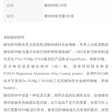
品名
镀铝锌镁150克
镀层
镀锌铝镁含量180克
高铝镀铝镁锌
镀铝镁锌顾名思义就是热浸镀铝镁锌合金钢板，世界上比较成熟的
镀铝镁锌板当属日本新日铁和韩国浦项钢厂，2001年新日铁研制成
功并生产Zn-3%Mg-11%Al镀层的产品取名SuperDyma，简称SD板，
其全称应该是镀铝镁锌（硅）板。浦项锌铝镁全称是
POSCO Magnesium Aluminium Alloy Coating product，采用POSCO的
技术开发的Zn-3%Mg-2.5%Al的三元高耐蚀性合金镀锌钢板，简称
PosMAC。
镀铝镁锌中镁是一种促进元素，按照合适的比例添加后，会使镀铝
镁锌镁板具有端面自愈功能，比方说由于定尺的需要，长度方向上
我们需要对SD板进行剪切，裁剪后的钢板端头没有保护膜后，按照