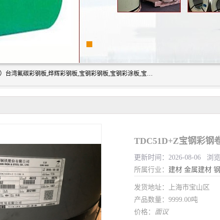
上海志辰实业有限公司主要经销:上海宝钢彩钢卷（宝钢总厂）台湾氟碳彩钢板,烨辉彩钢板,宝钢彩钢板,宝钢彩涂板,宝钢彩钢卷,马钢彩钢板,马钢彩钢卷,镀铝锌钢板,PVDF彩钢板,台湾烨辉彩钢板,高耐候彩钢板,硅改性彩钢板,规格齐全。
TDC51D+Z宝钢彩
更新时间：2026-08-06 浏
所属行业：
建材
金属建材
发货地址：上海市宝山区
产品数量：9999.00吨
价格：
面议