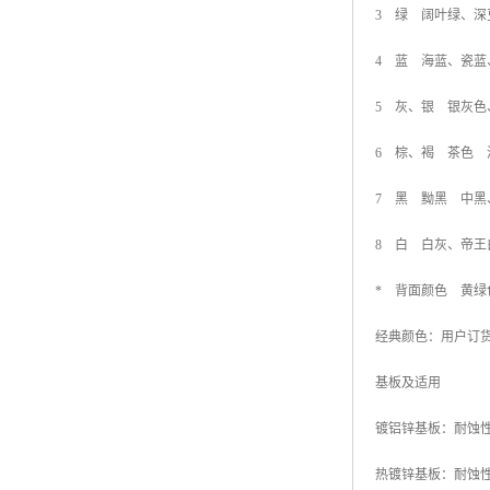
3 绿 阔叶绿、
4 蓝 海蓝、瓷
5 灰、银 银灰
6 棕、褐 茶色
7 黑 黝黑 中黑
8 白 白灰、帝
* 背面颜色 黄绿色
经典颜色：用户订
基板及适用
镀铝锌基板：耐蚀
热镀锌基板：耐蚀