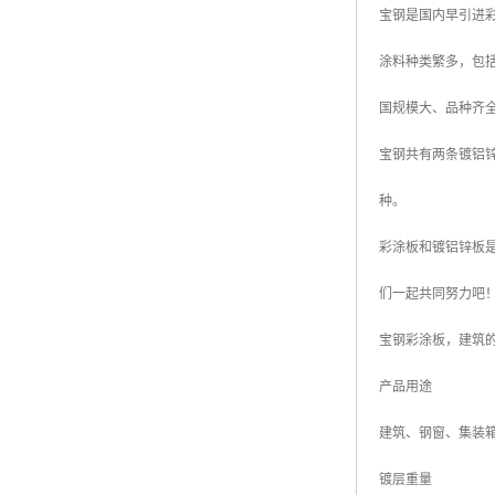
宝钢是国内早引进彩
高耐候彩涂板
烨辉彩钢板
涂料种类繁多，包
宝钢彩钢卷
国规模大、品种齐
宝钢彩钢板
宝钢共有两条镀铝锌
宝钢彩涂板
种。
氟碳彩钢板
彩涂板和镀铝锌板
们一起共同努力吧
宝钢彩涂板，建筑
产品用途
建筑、钢窗、集装
镀层重量