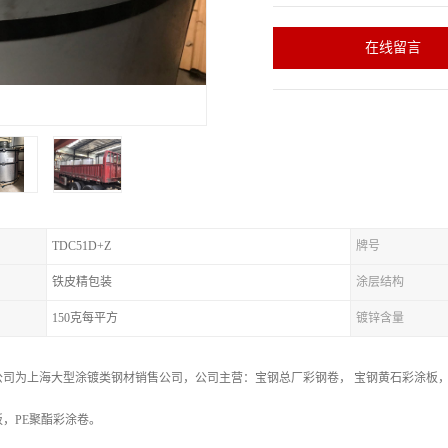
在线留言
TDC51D+Z
牌号
铁皮精包装
涂层结构
150克每平方
镀锌含量
公司为上海大型涂镀类钢材销售公司，公司主营：宝钢总厂彩钢卷， 宝钢黄石彩涂板
，PE聚酯彩涂卷。