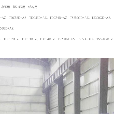
 冲压用 深冲压用 结构用
AZ TDC52D+AZ TDC53D+AZ、TDC54D+AZ TS250GD+AZ、TS300GD+AZ、
550GD+AZ
TDC52D+Z TDC53D+Z、TDC54D+Z TS280GD+Z、TS350GD+Z、TS550GD+Z