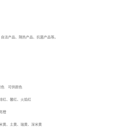
、自洁产品、隔热产品、抗菌产品等。
颜色 可供颜色
绯红、馨红、火焰红
亮橙
米黄、土黄、瑞黄、深米黄