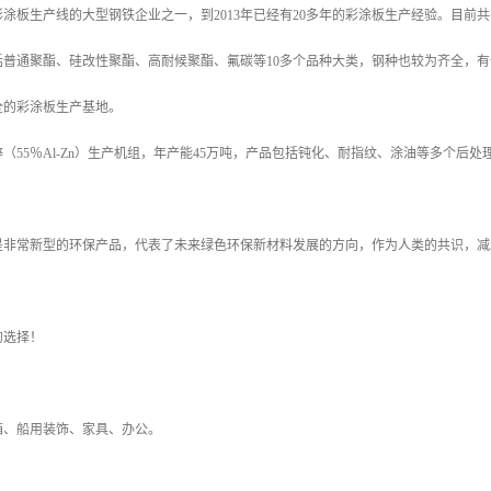
涂板生产线的大型钢铁企业之一，到2013年已经有20多年的彩涂板生产经验。目
括普通聚酯、硅改性聚酯、高耐候聚酯、氟碳等10多个品种大类，钢种也较为齐全，
全的彩涂板生产基地。
（55％Al-Zn）生产机组，年产能45万吨，产品包括钝化、耐指纹、涂油等多个
是非常新型的环保产品，代表了未来绿色环保新材料发展的方向，作为人类的共识，减
！
的选择！
箱、船用装饰、家具、办公。