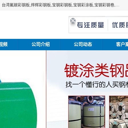
上海志辰实业有限公司主要经销:上海宝钢彩钢卷（宝钢总厂）台湾氟碳彩钢板,烨辉彩钢板,宝钢彩钢板,宝钢彩涂板,宝钢彩钢卷,马钢彩钢板,马钢彩钢卷,镀铝锌钢板,PVDF彩钢板,台湾烨辉彩钢板,高耐候彩钢板,硅改性彩钢板,规格齐全。
视频
公司介绍
公司动态
客户