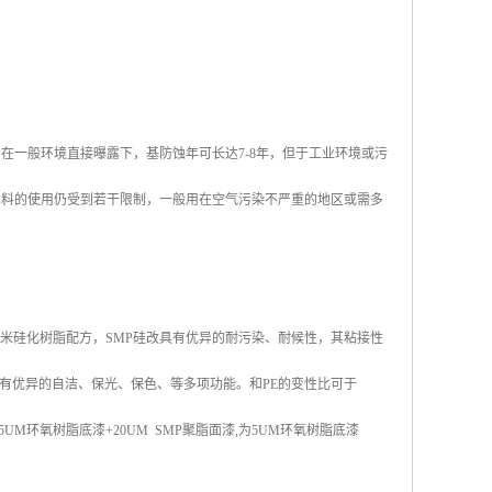
在一般环境直接曝露下，基防蚀年可长达7-8年，但于工业环境或污
涂料的使用仍受到若干限制，一般用在空气污染不严重的地区或需多
米硅化树脂配方，SMP硅改具有优异的耐污染、耐候性，其粘接性
有优异的自洁、保光、保色、等多项功能。和PE的变性比可于
UM环氧树脂底漆+20UM SMP聚脂面漆,为5UM环氧树脂底漆