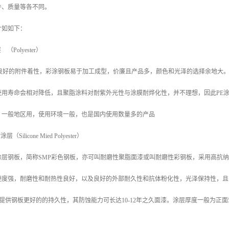
件、质量等各不同。
介如如下：
（Polyester）
良好的附件着性，彩涂钢板易于加工成型，价廉且产品多，颜色和光泽的选择余地大。
使用寿命会相对降低，且聚脂涂料对耐紫外光性与涂膜耐烨化性，并不理想，因此PE
。一般地区用，使用环境一般，也是国内使用数量多的产品
Silicone Mied Polyester）
层钢板，简称SMP彩色钢板，亦可叫耐磨性聚脂面漆或叫耐磨性彩钢板，采用高抗纳
硬度强，耐磨性和耐热性良好，以及良好的外部耐久性和抗体粉化性，光泽保持性，且
MP提供钢板更好的的持久性，其防蚀能力可长达10-12年之久面漆。涂层厚度一般为正面5
。