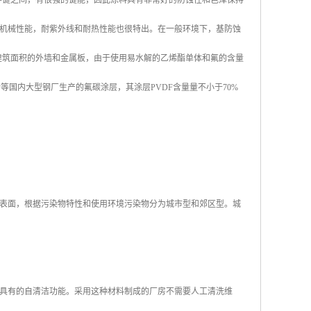
化学键之间，有很强的键能，因此涂料具有非常好的防蚀性和色泽保持
机械性能，耐紫外线和耐热性能也很特出。在一般环境下，基防蚀
于建筑面积的外墙和金属板，由于使用易水解的乙烯酯单体和氟的含量
合等国内大型钢厂生产的氟碳涂层，其涂层PVDF含量量不小于70%
表面，根据污染物特性和使用环境污染物分为城市型和郊区型。城
具有的自清洁功能。采用这种材料制成的厂房不需要人工清洗维