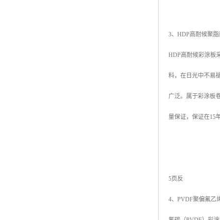
3、HDP高耐候聚脂耐久性涂层
HDP高耐候彩涂板
料，在日光中不易
广泛。属于彩涂板卷
量保证，保证在15
5页反
4、PVDF聚偏氟乙烯氟碳涂层