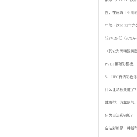
氟碳（PVDF）彩
性，在建筑工业用
年限可达20-25
较PVDF低（30
（其它为丙稀酸树
PVDF氟碳彩钢板
5、 HPC自洁彩色涂
什么让彩板变脏了
城市型：汽车尾气
何为自洁彩钢板？
自洁彩板是一种新