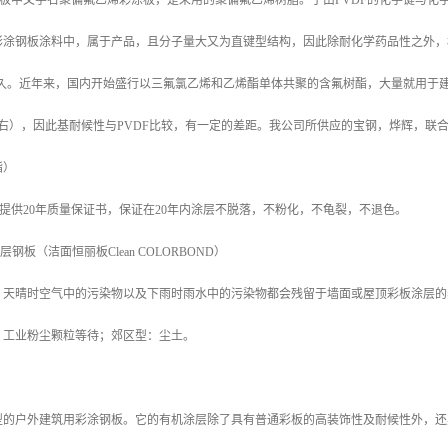
涂板中文学名聚偏氟乙烯彩涂板，是采用的聚偏氟乙烯树脂。于由PVDF的化学键与
彩涂钢板涂料中，属于产品，且分子量大又为直键型结构，因此除耐化学药品性之外，
年之久。近年来，国内开始盛行以三氟氯乙烯和乙烯酯单体共聚的含氟树酯，大量就用
%左右），因此基耐候性与PVDF比较，有一定的差距。我公司所供应的宝钢，烨辉，联
酯）
，提供20年质量保证书，保证在20年内涂层不脱落，不粉化，不龟裂，不退色。
层钢板（洁面恒丽板Clean COLORBOND）
？天晴时空气中的污染物以及下雨时雨水中的污染物都会残留于墙面或屋顶彩板涂层的
、工业粉尘颗粒等待；郊区型：尘土。
型的户外建筑用彩涂钢板。它的有机涂层除了具有普通彩板的高装饰性及耐候性外，还