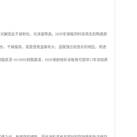
易光解因此不易粉化，光泽度降高。HDP彩钢板同时采用无机陶瓷颜
长，干燥度高，或是昼夜温差较大，湿度强比较恶劣的地区。用途
树脂底漆+6UMPE树脂面漆。HDP高耐候彩涂板卷可提供15年涂层质