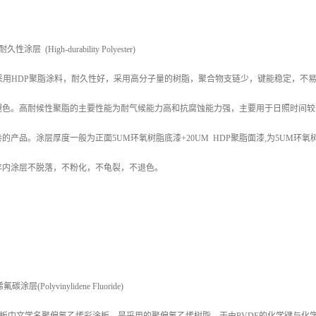
 (High-durability Polyester)
采用HDP聚脂涂料，耐久性好，采用高分子量的树脂，聚合物支链少，键能稳定，不
褪色。高耐候性聚脂的主要性能为耐气候能力高和抗腐蚀能力强，主要用于日照时间较
的产品。涂层厚度一般为正面5UM环氧树脂底漆+20UM HDP聚脂面漆,为5UM环氧
年内涂层不脱落，不粉化，不龟裂，不退色。
(Polyvinylidene Fluoride)