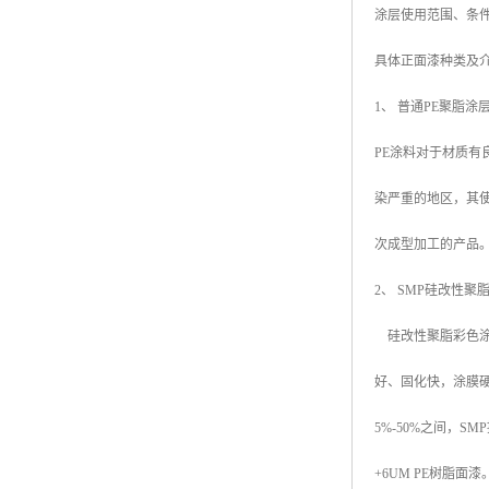
涂层使用范围、条
高耐候彩涂板
烨辉彩钢板
具体正面漆种类及
宝钢彩钢卷
1、 普通PE聚脂涂层 
宝钢彩钢板
PE涂料对于材质有
宝钢彩涂板
染严重的地区，其
氟碳彩钢板
次成型加工的产品
2、 SMP硅改性聚脂涂层（
硅改性聚脂彩色涂
好、固化快，涂膜
5%-50%之间，S
+6UM PE树脂面漆