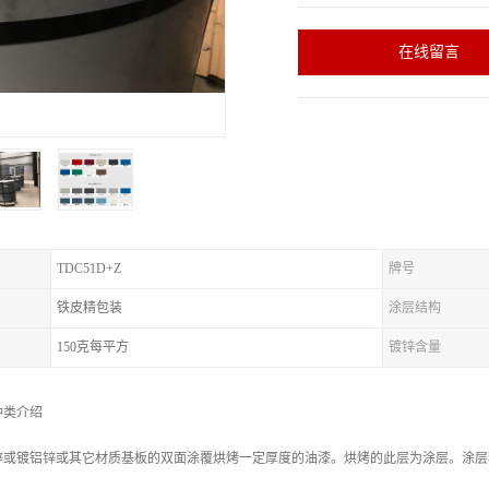
在线留言
TDC51D+Z
牌号
铁皮精包装
涂层结构
150克每平方
镀锌含量
种类介绍
锌或镀铝锌或其它材质基板的双面涂覆烘烤一定厚度的油漆。烘烤的此层为涂层。涂层