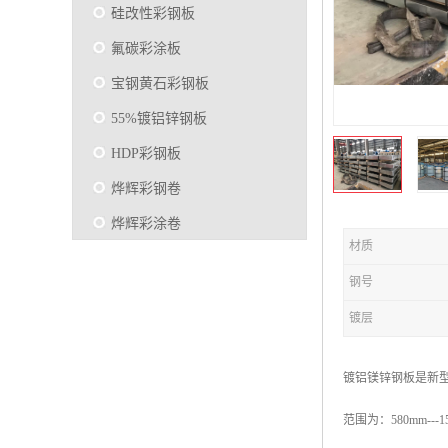
硅改性彩钢板
氟碳彩涂板
宝钢黄石彩钢板
55%镀铝锌钢板
HDP彩钢板
烨辉彩钢卷
烨辉彩涂卷
材质
马钢彩钢板卷
钢号
宝钢彩涂卷
镀层
SMP硅改性彩钢板
烨辉彩涂板
镀铝镁锌钢板是新型高
镀铝锌
范围为：580mm---1
马钢彩涂板