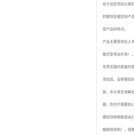
由于这些添加元素
高耐候彩涂板
烨辉彩钢板
的镀锌及镀铝锌产
宝钢彩钢卷
是产品的特点。
宝钢彩钢板
产品主要使用在土木
宝钢彩涂板
箱式变电站外体）
氟碳彩钢板
世界范围内质量的镀
添加后，会使镀铝
氧、水分发生电解
膜，你也不需要担
镀铝锌镁钢板是由日本
棚钢铁结构），铁