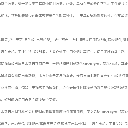
的复合效果，进一步提高了其腐蚀抑制效果。此外，具有在严峻条件下的加工性能（拉
品相比，镀敷附着量少却能实现更出色的耐腐蚀性，由于具有这种耐腐蚀性，在某些领
建筑(龙骨天花, 多孔板, 电缆桥架)，农业畜产（农业饲养大棚钢铁结构, 钢构配件
，汽车电机，工业制冷（冷却塔，大型户外工业用空调）等行业，使用领域非常广泛。
铝镁锌板当属日本新日铁钢厂于二十世纪初研制成功的SuperDyma，简称SD板，
锌镁板具有断面自愈功能，比方说由于定尺的需要，长度方向上我们需要对SD板进行
反应从而生锈，但是由于镁离子的流动性，会在未被保护膜覆盖的断口部位流动形成新
心，短时间内切口自愈会解决这个问题。
新日本制铁株式会社研制的新型高耐腐蚀性镀膜钢板，英文名称“super dyma”,简
路道路，电力通信（输配电 高低压开关柜 箱式变电站外体），汽车电机，工业制冷（