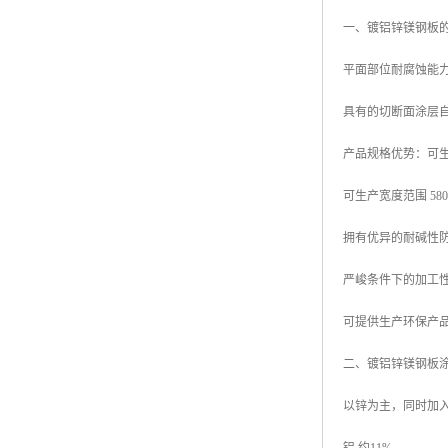
一、镀铝锌镁钢板
平面部位耐腐蚀能力
具有的切断面涂层
产品规格优势：可生产厚
可生产宽度范围 580mm
拥有优异的耐碱性
严峻条件下的加工
可提供生产环保产品
二、镀铝锌镁钢板
以锌为主，同时加