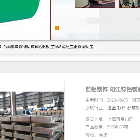
上海志辰实业有限公司主要经销:上海宝钢彩钢卷（宝钢总厂）台湾氟碳彩钢板,烨辉彩钢板,宝钢彩钢板,宝钢彩涂板,宝钢彩钢卷,马钢彩钢板,马钢彩钢卷,镀铝锌钢板,PVDF彩钢板,台湾烨辉彩钢板,高耐候彩钢板,硅改性彩钢板,规格齐全。
镀铝镁锌 阳江锌铝镁
更新时间：2026-08-05 浏
所属行业：
冶金
钢材
建筑
发货地址：上海市宝山区
产品数量：50000.00吨
价格：
面议