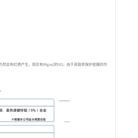
仍然会有红锈产生。而仅有90g/m2的SD，由于其致密保护皮膜的作