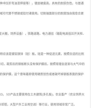
伸冲压折弯油漆焊接等），镀层硬度高，具有的耐损伤性。与普通
域可代替不锈钢或铝付诸使用。切割端面部分的耐腐蚀自我愈合更
, 温室大棚，饲养设备），铁路道路，电力通信（输配电高低压开关柜、
其全称应该是镀铝镁锌（硅）板。硅是一种促进元素，按照合适的比例
剪切，裁剪后的钢板断头没有保护膜后，按照常理会逐渐与大气中的
的保护膜，这个意味着即使用硬质划伤或者破坏掉钢板表面的保护
称SD。 SD产品主要使用在土木建筑(多孔板)，农业畜产（农业饲养大
冷却塔，大型户外工业用空调）等行业，使用领域非常广泛。