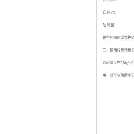
铝 约11%
镁 约3%
硅 微量
是型的强耐腐蚀性
三、镀铝锌镁钢板
镀层厚度在550g
用，就可以阻断水