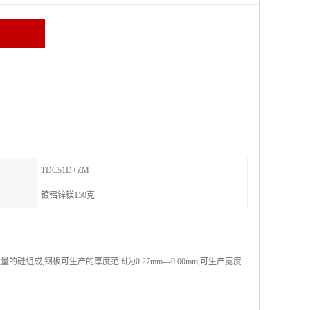
TDC51D+ZM
镀铝锌镁150克
成,钢板可生产的厚度范围为0.27mm---9.00mm,可生产宽度