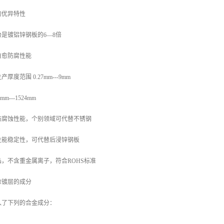
的优异特性
是镀铝锌钢板的6—8倍
自愈防腐性能
度范围 0.27mm---9mm
---1524mm
防腐蚀性能，个别领域可代替不锈钢
性能稳定性，可代替后浸锌钢板
，不含重金属离子，符合ROHS标准
涂镀层的成分
入了下列的合金成分：