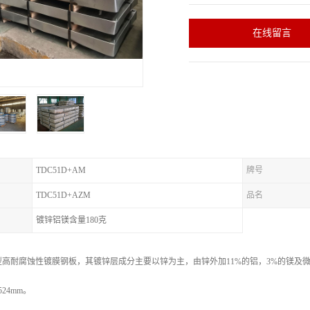
在线留言
TDC51D+AM
牌号
TDC51D+AZM
品名
镀锌铝镁含量180克
耐腐蚀性镀膜钢板，其镀锌层成分主要以锌为主，由锌外加11%的铝，3%的镁及微量的硅组
524mm。