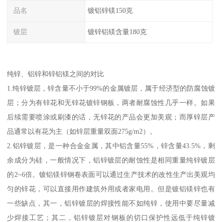
品名
镀铝锌镁150克
镀层
镀锌铝镁含量180克
纯锌、铝锌和锌铝镁之间的对比
1.纯锌镀层，锌含量不小于99%的金属镀层，属于经济型的防腐蚀镀
层；分为有锌花和无锌花镀锌钢板，两者耐腐蚀性几乎一样。如果
后续需要喷涂或刷漆的话，无锌花的产品会更加美观；而厚锌层产
品通常以有花为主（如锌层重量双面275g/m2）。
2.铝锌镀层，是一种合金金属，其中铝含量55%，锌含量43.5%，剩
余成分为硅，一般情况下，铝锌镀层的耐蚀性是相同重量纯锌镀层
的2~6倍。镀铝镁锌钢卷表面可以通过生产技术的改性生产出美观均
匀的锌花，可以直接用作建筑外用或者家电用。但是镀铝镁锌也有
一些缺点，其一，铝锌镀层的焊接性能不如纯锌，使用中要尽量减
少焊接工艺；其二，铝锌镀层对钢板的切口保护性远低于纯锌镀