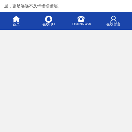
层，更是远远不及锌铝镁镀层。
3.锌铝镁镀层，是一种综合性能非常的合金金属，制造成本只比铝锌
镀层略高，其镀层的耐蚀性远高于纯锌和铝锌合金，同时对钢板切
首页
在线QQ
13816960458
在线留言
口的保护性能非常好，焊接性能与纯锌钢板相当。目前市场上锌铝
镁钢板已经有了直接应用的案例，同时作为彩基板应用的锌铝镁彩
涂板也由宝钢实现了量产并且大量应用，直接裸用的锌铝镁钢板属
于高铝锌铝镁，作为彩基板的锌铝镁钢板属于低铝锌铝镁。未来随
着建筑和各行业对于材料的要求逐步提高，锌铝镁镀层钢板有可能
会逐渐取代镀铝镁锌钢板在市场上的应用。
镀铝锌镁钢板是由日本新日本制铁株式会社研制的新型高耐腐蚀性
镀膜钢板，英文名称“super dyma”,简称SD。 SD产品主要使用在土木
建筑(多孔板)，农业畜产（农业饲养大棚钢铁结构），铁路道路，电
力通信（输配电 高低压开关柜 箱式变电站外体），汽车电机，工业
制冷（冷却塔，大型户外工业用空调）等行业，使用领域非常广
泛。