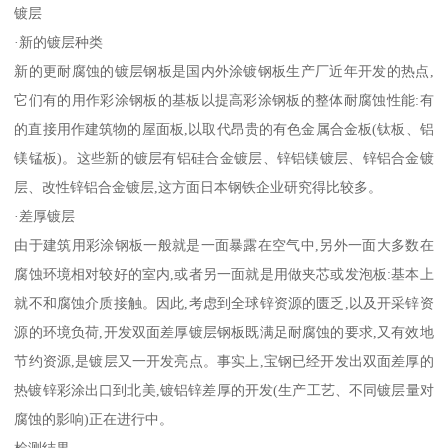
镀层
·新的镀层种类
新的更耐腐蚀的镀层钢板是国内外涂镀钢板生产厂近年开发的热点,
它们有的用作彩涂钢板的基板以提高彩涂钢板的整体耐腐蚀性能:有
的直接用作建筑物的屋面板,以取代昂贵的有色金属合金板(钛板、铝
镁锰板)。这些新的镀层有铝硅合金镀层、锌铝镁镀层、锌铝合金镀
层、改性锌铝合金镀层,这方面日本钢铁企业研究得比较多。
·差厚镀层
由于建筑用彩涂钢板一般就是一面暴露在空气中,另外一面大多数在
腐蚀环境相对较好的室内,或者另一面就是用做夹芯或发泡板:基本上
就不和腐蚀介质接触。因此,考虑到全球锌资源的匮乏,以及开采锌资
源的环境负荷,开发双面差厚镀层钢板既满足耐腐蚀的要求,又有效地
节约资源,是镀层又一开发亮点。事实上,宝钢已经开发出双面差厚的
热镀锌彩涂出口到北美,镀铝锌差厚的开发(生产工艺、不同镀层量对
腐蚀的影响)正在进行中。