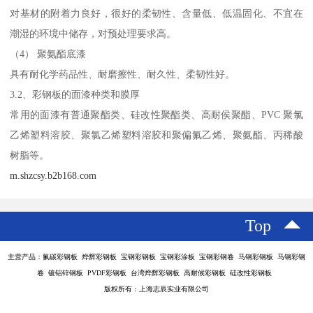
对基材的附着力良好，很好的柔韧性、含量低、低温固化、不宜在
潮湿的环境中储存，对预处理要求高。
（4） 聚氨酯底漆
具有耐化学药品性、耐磨擦性、耐久性、柔韧性好。
3.2、彩钢板的面漆种类和膜厚
常用的面漆有普通聚酯类、硅改性聚酯类、高耐侯聚酯、PVC 聚氯
乙烯塑料溶胶、聚氯乙烯塑料溶胶和聚偏氟乙烯、聚氨酯、丙稀酸
树脂等。
m.shzcsy.b2b168.com
Top
主营产品：氟碳彩钢板 烨辉彩钢板 宝钢彩钢板 宝钢彩涂板 宝钢彩钢卷 马钢彩钢板 马钢彩钢
卷 镀铝锌钢板 PVDF彩钢板 台湾烨辉彩钢板 高耐候彩钢板 硅改性彩钢板
版权所有：上海志辰实业有限公司