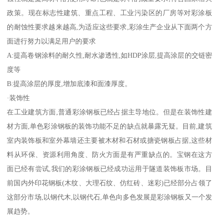
政策。现在标志性建筑、重点工程、工业污染区的厂房等对彩涂板
的耐蚀性要求越来越高,为适应这些要求,彩涂生产企业从下面两个方
面进行努力以满足用户的要求
A:提高卷钢涂料的耐久性,耐水渗透性,如HDP涂层,提高涂层的交链密
度等
B:提高涂层的厚度,增加底漆和面漆厚度。
·装饰性
在工业建筑方面,普通彩涂钢板已经占据主导地位。但是在装饰性建
材方面,单色彩涂钢板的装饰功能不足的缺点就暴露无疑。目前,建筑
室内装饰板和室外幕墙还主要被木材和石材或搪瓷钢板占据,这些材
料从环保、资源利用角度、防火方面是有严重缺点的。宝钢在这方
面已经有尝试,我们的彩涂钢板已经成功运用于隧道装饰板市场。目
前国内外印花钢板(木纹、大理石纹、仿红砖、迷彩)已经部分占领了
这部分市场,以钢代木,以钢代石,单色向多色发展是彩涂钢板又一个发
展趋势。