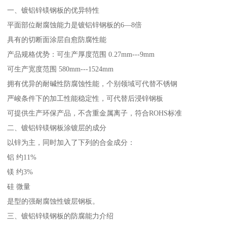
一、镀铝锌镁钢板的优异特性
平面部位耐腐蚀能力是镀铝锌钢板的6—8倍
具有的切断面涂层自愈防腐性能
产品规格优势：可生产厚度范围 0.27mm---9mm
可生产宽度范围 580mm---1524mm
拥有优异的耐碱性防腐蚀性能，个别领域可代替不锈钢
严峻条件下的加工性能稳定性，可代替后浸锌钢板
可提供生产环保产品，不含重金属离子，符合ROHS标准
二、镀铝锌镁钢板涂镀层的成分
以锌为主，同时加入了下列的合金成分：
铝 约11%
镁 约3%
硅 微量
是型的强耐腐蚀性镀层钢板。
三、镀铝锌镁钢板的防腐能力介绍