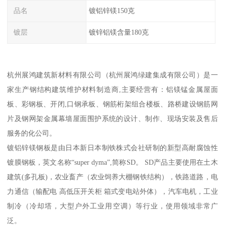
品名
镀铝锌镁150克
镀层
镀锌铝镁含量180克
杭州展鸿建筑新材料有限公司（杭州展鸿绿建集成有限公司）是一
家生产钢结构建筑维护材料制造商,主要经营有：铝镁锰金属屋面
板、彩钢板、开闭,口钢承板、钢筋桁架组合楼板、路桥建设钢筋网
片及钢网架金属幕墙屋面围护系统的设计、制作、现场安装及售后
服务的化公司。
镀铝锌镁钢板是由日本新日本制铁株式会社研制的新型高耐腐蚀性
镀膜钢板，英文名称“super dyma”,简称SD。 SD产品主要使用在土木
建筑(多孔板)，农业畜产（农业饲养大棚钢铁结构），铁路道路，电
力通信（输配电 高低压开关柜 箱式变电站外体），汽车电机，工业
制冷（冷却塔，大型户外工业用空调）等行业，使用领域非常广
泛。