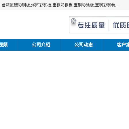
上海志辰实业有限公司主要经销:上海宝钢彩钢卷（宝钢总厂）台湾氟碳彩钢板,烨辉彩钢板,宝钢彩钢板,宝钢彩涂板,宝钢彩钢卷,马钢彩钢板,马钢彩钢卷,镀铝锌钢板,PVDF彩钢板,台湾烨辉彩钢板,高耐候彩钢板,硅改性彩钢板,规格齐全。
视频
公司介绍
公司动态
客户