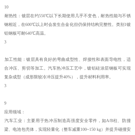
10
‌耐热性‌：镀层在‌约550℃以下长期使用几乎不变色‌，耐热性能与不锈
钢相近，在600℃以上时会发生合金化但仍保持结构完整性。类别1镀
铝钢板可耐640℃高温。‌‌
3
‌加工性能‌：镀层具有良好的‌弯曲成型性、焊接性和表面导电性‌，适
合冲压、剪切等加工。汽车热冲压工艺中，镀铝硅涂层钢板可实现
复杂成型（成形限较冷冲压提升40%），提升材料利用率。‌‌
3
9
‌应用领域‌：
‌汽车工业‌：主要用于热冲压制造高强度安全零件，如A/B柱、防撞
梁、电池包壳体，实现轻量化（整车减重100~150 kg）并提升碰撞安