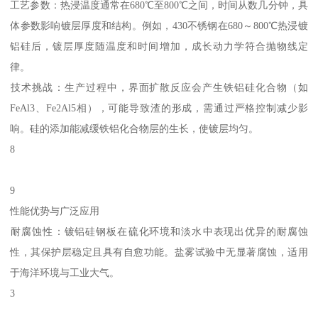
‌工艺参数‌：热浸温度通常在‌680℃至800℃‌之间，时间从数几分钟，具
体参数影响镀层厚度和结构。例如，430不锈钢在680～800℃热浸镀
铝硅后，镀层厚度随温度和时间增加，成长动力学符合抛物线定
律。‌
‌技术挑战‌：生产过程中，界面扩散反应会产生铁铝硅化合物（如
FeAl3、Fe2Al5相），可能导致渣的形成，需通过严格控制减少影
响。硅的添加能减缓铁铝化合物层的生长，使镀层均匀。‌‌
8
9
性能优势与广泛应用
‌耐腐蚀性‌：镀铝硅钢板在‌硫化环境和淡水‌中表现出优异的耐腐蚀
性，其保护层稳定且具有自愈功能。盐雾试验中无显著腐蚀，适用
于海洋环境与工业大气。‌‌
3