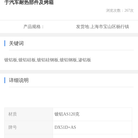
于汽车耐热部件及烤箱
浏览次数：
267
次
产品规格：
发货地:
上海市宝山区杨行镇
关键词
镀铝板,镀铝硅板,镀铝硅钢板,镀铝钢板,渗铝板
详细说明
材质
镀铝AS120克
牌号
DX51D+AS