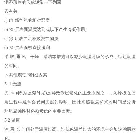
潮湿薄膜的形成通常与下列因
素有关:
a) 内 部气氛的相对湿度;
b) 涂 层表面温度达到或以下产生冷凝作用;
c) 涂 层表面沉积吸潮性物质;
d) 涂 层表面被直接湿润。
采 取 通 风、干燥、清洁等措施可以减少潮湿薄膜的形成，缩短潮湿
的时间。
5 其他腐蚀(老化)因素
5. 1 光照
光 照 (特 别是紫外光)是导致涂层老化的主要原因之一，彩涂板在使
用过程中通常会受到光照的影响，因此光照强度和光照时间是分析
环境腐蚀性时必须考虑的重要因素。
5.2 温度
涂 层 长 时间处于温度过高、过低或温差过大的环境中会加速涂层老
化。