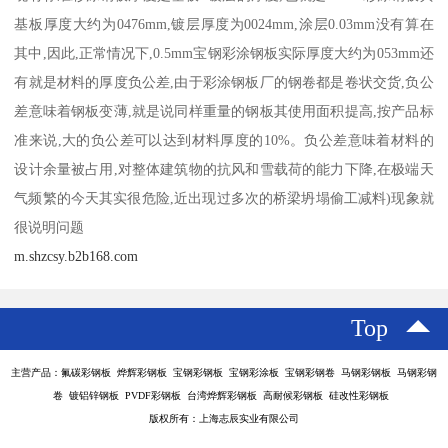
基板厚度大约为0476mm,镀层厚度为0024mm,涂层0.03mm没有算在
其中,因此,正常情况下,0.5mm宝钢彩涂钢板实际厚度大约为053mm还
有就是材料的厚度负公差,由于彩涂钢板厂的钢卷都是卷状交货,负公
差意味着钢板变薄,就是说同样重量的钢板其使用面积提高,按产品标
准来说,大的负公差可以达到材料厚度的10%。负公差意味着材料的
设计余量被占用,对整体建筑物的抗风和雪载荷的能力下降,在极端天
气频繁的今天其实很危险,近出现过多次的桥梁坍塌偷工减料)现象就
很说明问题
m.shzcsy.b2b168.com
Top
主营产品：氟碳彩钢板 烨辉彩钢板 宝钢彩钢板 宝钢彩涂板 宝钢彩钢卷 马钢彩钢板 马钢彩钢
卷 镀铝锌钢板 PVDF彩钢板 台湾烨辉彩钢板 高耐候彩钢板 硅改性彩钢板
版权所有：上海志辰实业有限公司