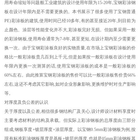
用寿命缩短等问题般工业建筑的设计使用年限为15-20年,宝钢彩涂钢
板在设计年限内是不需要更换的。本书展示了很多使用了宝钢普通
PE)彩涂板的建筑,使用时间已经10多年,有的甚至接近20年,到目前为
止颜色、涂层等性能变化并不大,彩涂板完好无损。但如果采用一般
的彩涂钢板,使用寿命通常为7-8年,甚至更短,在设计期内至少需要更
换一次。由于宝钢彩涂板良好的实物质量,在市场上宝钢彩涂板的价
格比一般彩涂板贵几百到上千元,但是如果按一般彩涂板在设计使用
年限内更换一次测算的话,使用宝钢彩涂板的成本是一般彩涂板的
60%左右。由此推算宝钢彩涂板的售价可以比一般彩涂板售价贵66%
左右,这还不考虑其它影响,如对企业形象影响,更换维护时对生产影响
等。
对厚度及负公差的认识
关于厚度以及公差,相信很多钢结构厂及关心,设计师设计材料享度时
主要考虑材料的结构及承载。但实际上彩涂钢板的总厚度由三部分
组成,钢板享度+镀层厚度+涂层厚度。以宝钢0.5mm彩涂钢板为例,按
现有标准彩涂钢板厚度是基板+镀层的厚度,也就是05mm彩涂钢板其