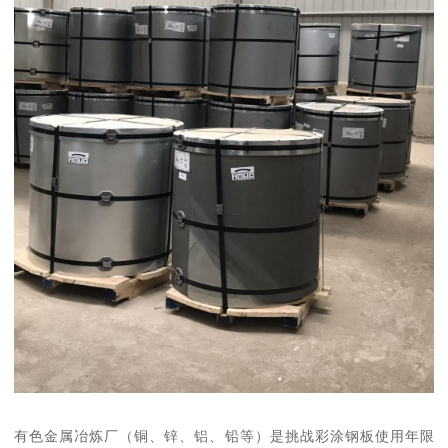
有色金属冶炼厂（铜、锌、铝、铅等）是挑战彩涂钢板使用年限