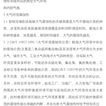
蚀性等级对应的典型大气环境
和内部气氛
3 大气环境腐蚀性
3.1 影响宝钢彩涂板耐大气腐蚀性的关键因素是大气中腐蚀介质的种
类、浓度和涂层表面被潮湿薄膜覆盖的时间即潮湿时间。腐蚀介质
的种类越多、浓度越高，潮湿时间越长，大气的腐蚀性越高。
3 .2 GB/T 15957-1995《大气环境腐蚀性分类》根据大气环境中存在
的腐蚀介质(主要是二氧化硫和氯化物)及其浓度将大气环境分为乡村
大气、城市大气、工业大气和海洋大气四种类型。但实际大气
环境是复杂多样的，可能还存在硫化氢、氟化氢、氮的氧化物、工
业粉尘等各种各样的腐蚀介质，因此GB/T 15957中的大气环境分类
并不完善，也不可能包括所有的大气环境，对此应有充分的认识。
另外，在特定作业环境中，如化工厂、冶炼厂、火力发电厂等场所
周围的大气环境即微观环境可能与该地区的大气环境存在很大差
异，此时微观环境可能比大气环境更重要，因此应尽可能对微观环
境的腐蚀性做出准确的判断，并在分析大气腐蚀性时给予特别关注