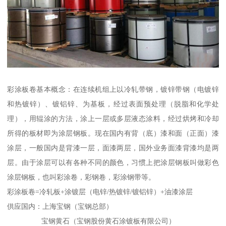
彩涂板卷基本概念：在连续机组上以冷轧带钢，镀锌带钢（电镀锌
和热镀锌）、镀铝锌、为基板，经过表面预处理（脱脂和化学处
理），用辊涂的方法，涂上一层或多层液态涂料，经过烘烤和冷却
所得的板材即为涂层钢板。现在国内有背（底）漆和面（正面）漆
涂层，一般国内是背漆一层，面漆两层，国外业务面漆背漆均是两
层。由于涂层可以有各种不同的颜色，习惯上把涂层钢板叫做彩色
涂层钢板，也叫彩涂卷，彩钢卷，彩涂钢带等。
彩涂板卷=冷轧板+涂镀层（电锌/热镀锌/镀铝锌）+油漆涂层
供应国内：上海宝钢（宝钢总部）
宝钢黄石（宝钢股份黄石涂镀板有限公司）