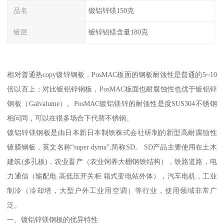
品名
镀铝锌镁150克
镀层
镀锌铝镁含量180克
相对普通热copy镀锌钢板，PosMAC板面的钢板耐蚀性是普通的5~10
倍以百上；对比镀铝锌钢板，PosMAC板面也耐腐蚀性也优于镀铝锌
钢板（Galvalume）。PosMAC镀铝镁锌的耐蚀性是度SUS304不锈钢
相问同，可以在很多场合下代替不锈钢。
镀铝锌镁钢板是由日本新日本制铁株式会社研制的新型高耐腐蚀性
镀膜钢板，英文名称“super dyma”,简称SD。 SD产品主要使用在土木
建筑(多孔板)，农业畜产（农业饲养大棚钢铁结构），铁路道路，电
力通信（输配电 高低压开关柜 箱式变电站外体），汽车电机，工业
制冷（冷却塔，大型户外工业用空调）等行业，使用领域非常广
泛。
一、镀铝锌镁钢板的优异特性