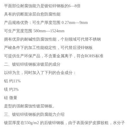
平面部位耐腐蚀能力是镀铝锌钢板的6—8倍
具有的切断面涂层自愈防腐性能
产品规格优势：可生产厚度范围 0.27mm---9mm
可生产宽度范围 580mm---1524mm
拥有优异的耐碱性防腐蚀性能，个别领域可代替不锈钢
严峻条件下的加工性能稳定性，可代替后浸锌钢板
可提供生产环保产品，不含重金属离子，符合ROHS标准
二、镀铝锌镁钢板涂镀层的成分
以锌为主，同时加入了下列的合金成分：
铝 约11%
镁 约3%
硅 微量
是型的强耐腐蚀性镀层钢板。
三、镀铝锌镁钢板的防腐能力介绍
镀层厚度在550g/m2 的后镀锌钢板，由于表面保护皮膜较粗，水分子