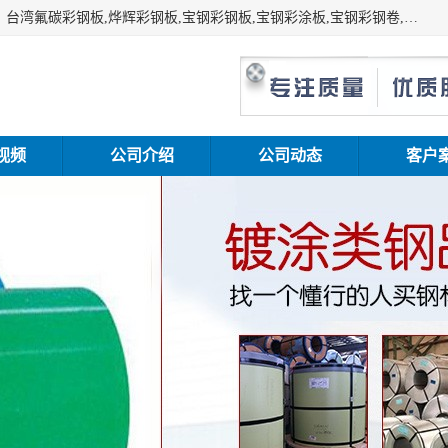
上海志辰实业有限公司主要经销:上海宝钢彩钢卷（宝钢总厂）台湾氟碳彩钢板,烨辉彩钢板,宝钢彩钢板,宝钢彩涂板,宝钢彩钢卷,马钢彩钢板,马钢彩钢卷,镀铝锌钢板,PVDF彩钢板,台湾烨辉彩钢板,高耐候彩钢板,硅改性彩钢板,规格齐全。
视频
公司介绍
公司动态
客户