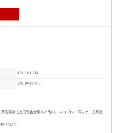
TDC51D+ZM
镀铝锌镁150克
，其耐腐蚀性是同镀金量镀锌产品GI，GI(H)的5-10倍以上，尤其是
OSMAC。