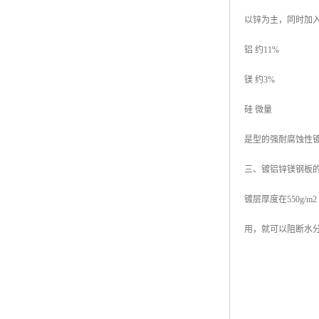
以锌为主，同时加
铝 约11%
镁 约3%
硅 微量
是型的强耐腐蚀性
三、镀铝锌镁钢板
镀层厚度在550g
用，就可以阻断水