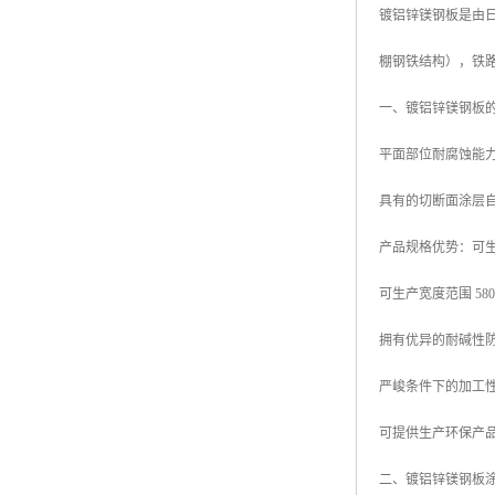
镀铝锌镁钢板是由日本
高耐候彩涂板
烨辉彩钢板
棚钢铁结构），铁
宝钢彩钢卷
一、镀铝锌镁钢板
宝钢彩钢板
平面部位耐腐蚀能力
宝钢彩涂板
具有的切断面涂层
氟碳彩钢板
产品规格优势：可生产厚
可生产宽度范围 580mm
拥有优异的耐碱性
严峻条件下的加工
可提供生产环保产品
二、镀铝锌镁钢板