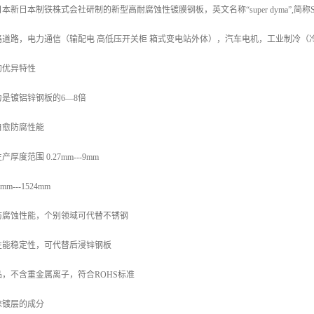
新日本制铁株式会社研制的新型高耐腐蚀性镀膜钢板，英文名称“super dyma”,简
路道路，电力通信（输配电 高低压开关柜 箱式变电站外体），汽车电机，工业制冷（
的优异特性
是镀铝锌钢板的6—8倍
自愈防腐性能
度范围 0.27mm---9mm
---1524mm
防腐蚀性能，个别领域可代替不锈钢
性能稳定性，可代替后浸锌钢板
，不含重金属离子，符合ROHS标准
涂镀层的成分