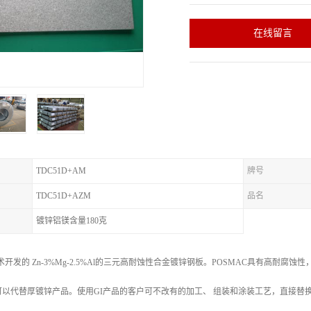
在线留言
TDC51D+AM
牌号
TDC51D+AZM
品名
镀锌铝镁含量180克
术开发的 Zn-3%Mg-2.5%Al的三元高耐蚀性合金镀锌钢板。POSMAC具有高耐腐蚀性
以代替厚镀锌产品。使用GI产品的客户可不改有的加工、 组装和涂装工艺，直接替换P