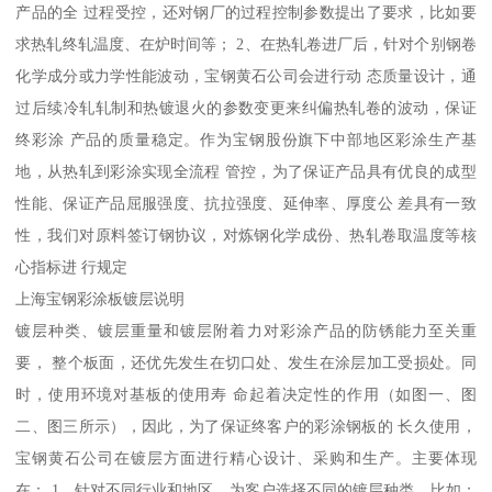
产品的全 过程受控，还对钢厂的过程控制参数提出了要求，比如要
求热轧终轧温度、在炉时间等； 2、在热轧卷进厂后，针对个别钢卷
化学成分或力学性能波动，宝钢黄石公司会进行动 态质量设计，通
过后续冷轧轧制和热镀退火的参数变更来纠偏热轧卷的波动，保证
终彩涂 产品的质量稳定。作为宝钢股份旗下中部地区彩涂生产基
地，从热轧到彩涂实现全流程 管控，为了保证产品具有优良的成型
性能、保证产品屈服强度、抗拉强度、延伸率、厚度公 差具有一致
性，我们对原料签订钢协议，对炼钢化学成份、热轧卷取温度等核
心指标进 行规定
上海宝钢彩涂板镀层说明
镀层种类、镀层重量和镀层附着力对彩涂产品的防锈能力至关重
要， 整个板面，还优先发生在切口处、发生在涂层加工受损处。同
时，使用环境对基板的使用寿 命起着决定性的作用（如图一、图
二、图三所示），因此，为了保证终客户的彩涂钢板的 长久使用，
宝钢黄石公司在镀层方面进行精心设计、采购和生产。主要体现
在： 1、针对不同行业和地区，为客户选择不同的镀层种类，比如：