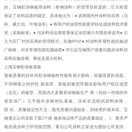
的。宝钢彩涂钢板用涂料（卷钢涂料）的管理目前是的，它大程度
保证了涂料品质的稳定。具体做法为：● 选择国内外涂料供应商（贝
科、威士伯、中海油等）● 将用户的涂层性能要求转化成涂料技术要
求（采购标准）● 与涂料供应商签署保证涂层耐久年限的承诺书● 引
入汽车厂对供应商的管理模式，实施PPAP● 对涂料常规性能实施进
厂检验，对非常规性能实施抽查● 对引起宝钢用户质量问题的涂料供
应商实施追溯、整改及退出机制。
上海宝钢彩涂板基板
基板质量的好坏对彩涂钢板终性能有很大影响，屈服强度的高低、
不同钢卷之间的性 能差异、基板的板型等都会影响用户辊压成型
（压瓦）的板型，而国内大多数彩涂钢板生产 商（包括一些很的外
资彩涂厂）几乎都外采购热轧基板，没有全流程的原料保障，
因 此，质量稳定性不足，隐性质量问题较多，后续维护成本高。宝
钢黄石公司采取下面2个措 施来保证终产品的质量稳定。 1、要求严
格的成份和力学性能范围，黄石公司原料主渠道为股份公司直供，