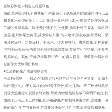
宝钢彩涂板—制造过程更绿色
预处理:内部供料,所供基板不涂油,减少了脱脂液和防锈油的消耗以及
相关废水处理的压力。工厂化统一处理钝化废水,提高了处理效率及
可能的泄漏风险。辊涂预处理(D|P)的使用,彻底杜绝了废水。涂料及
涂层:密封涂层室负压,减少溶剂外泄,防火地坪,溶剂收集并焚烧。采
用环保涂料、水性涂料、不采用、作为稀释剂。烘烤固化:所挥发的
溶剂全回收,回收的溶剂全部进行高温焚烧,焚烧产生的热量用于补充
热风加热。其他:开卷及辔取部位产生的切头切尾、捆带等金属材料
全部作为废钢回炉炼钢。
■全流程的生产质量控制管理
全流程(炼钢——彩涂)的制造过程对终产品的性能至关重要。比如力
学性能控制,由于对基板化学成分不受控,因此,彩涂生产厂热镀锌机组
的退火温度控制就没有针对性,导致力学性能随基板不同而不稳定,比
如由于没有上下工序的配合,钢板的板型控制就失去方向;比如由于基
板的缺乏,生产节奏拉长,导致钢板表面的活性下降,影呐镀层和基板、