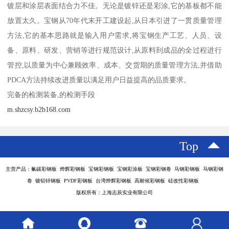
镀层和涂层表面结合力不佳。无论是镀锌还是彩涂,它的基板都不能
放置太久。宝钢从70年代末开工建设起,从日本引进了一贯质量管理
方法,它的基本思路就是输入用户需求,将宝钢生产工艺、人员、设
备、原料、研发、营销等进行规范设计,从原料到成品的全过程进行
管控,以质量为中心兼顾效率、成本、交货期的质量管理方法,并借助
PDCA方法持续改进质量以满足用户日益提高的品质要求。
完备的检测装备,的检测手段
m.shzcsy.b2b168.com
Top
主营产品：氟碳彩钢板 烨辉彩钢板 宝钢彩钢板 宝钢彩涂板 宝钢彩钢卷 马钢彩钢板 马钢彩钢
卷 镀铝锌钢板 PVDF彩钢板 台湾烨辉彩钢板 高耐候彩钢板 硅改性彩钢板
版权所有：上海志辰实业有限公司