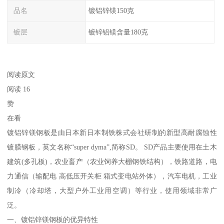
品名
镀铝锌镁150克
镀层
镀锌铝镁含量180克
阅读原文
阅读 16
赞
在看
镀铝锌镁钢板是由日本新日本制铁株式会社研制的新型高耐腐蚀性
镀膜钢板，英文名称“super dyma”,简称SD。 SD产品主要使用在土木
建筑(多孔板)，农业畜产（农业饲养大棚钢铁结构），铁路道路，电
力通信（输配电 高低压开关柜 箱式变电站外体），汽车电机，工业
制冷（冷却塔，大型户外工业用空调）等行业，使用领域非常广
泛。
一、镀铝锌镁钢板的优异特性