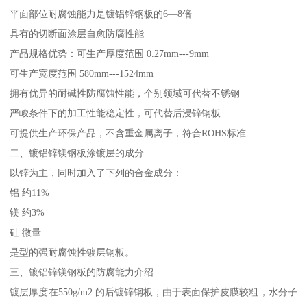
平面部位耐腐蚀能力是镀铝锌钢板的6—8倍
具有的切断面涂层自愈防腐性能
产品规格优势：可生产厚度范围 0.27mm---9mm
可生产宽度范围 580mm---1524mm
拥有优异的耐碱性防腐蚀性能，个别领域可代替不锈钢
严峻条件下的加工性能稳定性，可代替后浸锌钢板
可提供生产环保产品，不含重金属离子，符合ROHS标准
二、镀铝锌镁钢板涂镀层的成分
以锌为主，同时加入了下列的合金成分：
铝 约11%
镁 约3%
硅 微量
是型的强耐腐蚀性镀层钢板。
三、镀铝锌镁钢板的防腐能力介绍
镀层厚度在550g/m2 的后镀锌钢板，由于表面保护皮膜较粗，水分子