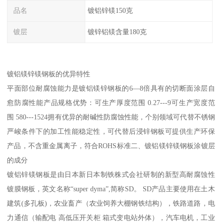
品名
镀铝锌镁150克
镀层
镀锌铝镁含量180克
镀铝镁锌镁钢板的优异特性
平面部位耐腐蚀能力是镀铝镁锌钢板的6—8倍具有的切断面涂层自
愈防腐性能产品规格优势：可生产厚度范围 0.27---9可生产宽度范
围 580---1524拥有优异的耐碱性防腐蚀性能，个别领域可代替不锈钢
严峻条件下的加工性能稳定性，可代替后浸锌钢板可提供生产环保
产品，不含重金属离子，符合ROHS标准二、镀铝镁锌镁钢板涂镀层
的成分
镀铝锌镁钢板是由日本新日本制铁株式会社研制的新型高耐腐蚀性
镀膜钢板，英文名称“super dyma”,简称SD。 SD产品主要使用在土木
建筑(多孔板)，农业畜产（农业饲养大棚钢铁结构），铁路道路，电
力通信（输配电 高低压开关柜 箱式变电站外体），汽车电机，工业