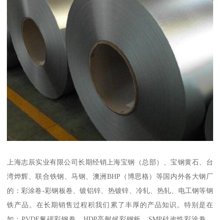
上海志辰实业有限公司长期经销上海宝钢（总部）、宝钢黄石、台
湾烨辉、联合铁钢、马钢、澳洲BHP（博思格）等国内外各大钢厂
的：彩涂卷-彩钢板卷、镀铝锌、热镀锌、冷轧、热轧、电工钢等钢
铁产品。在长期销售过程积我们累了丰厚的产品知识。特别是在
如：PVDF氟碳彩钢卷、HDP高耐候彩钢板、SMP硅改性彩涂卷、