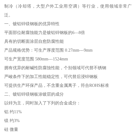
制冷（冷却塔，大型户外工业用空调）等行业，使用领域非常广
泛。
一、镀铝锌镁钢板的优异特性
平面部位耐腐蚀能力是镀铝锌钢板的6—8倍
具有的切断面涂层自愈防腐性能
产品规格优势：可生产厚度范围 0.27mm---9mm
可生产宽度范围 580mm---1524mm
拥有优异的耐碱性防腐蚀性能，个别领域可代替不锈钢
严峻条件下的加工性能稳定性，可代替后浸锌钢板
可提供生产环保产品，不含重金属离子，符合ROHS标准
二、镀铝锌镁钢板涂镀层的成分
以锌为主，同时加入了下列的合金成分：
铝 约11%
镁 约3%
硅 微量