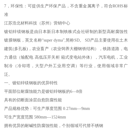
7，环保性：可提供生产环保产品，不含重金属离子，符合ROHS标
准
江苏浩北材料科技（苏州）营销中心
镀铝锌镁钢板是由日本新日本制铁株式会社研制的新型高耐腐蚀性
镀膜钢板，英文名称“super dyma”,简称SD。 SD产品主要使用在土木
建筑(多孔板)，农业畜产（农业饲养大棚钢铁结构），铁路道路，电
力通信（输配电 高低压开关柜 箱式变电站外体），汽车电机，工业
制冷（冷却塔，大型户外工业用空调）等行业，使用领域非常广
泛。
一、镀铝锌镁钢板的优异特性
平面部位耐腐蚀能力是镀铝锌钢板的6—8倍
具有的切断面涂层自愈防腐性能
产品规格优势：可生产厚度范围 0.27mm---9mm
可生产宽度范围 580mm---1524mm
拥有优异的耐碱性防腐蚀性能，个别领域可代替不锈钢