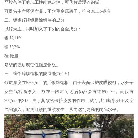
严峻条件下的加工性能稳定性，可代替后浸锌钢板
可提供生产环保产品，不含重金属离子，符合ROHS标准
二、镀铝锌镁钢板涂镀层的成分
以锌为主，同时加入了下列的合金成分：
铝 约11%
镁 约3%
硅 微量
是型的强耐腐蚀性镀层钢板。
三、镀铝锌镁钢板的防腐能力介绍
镀层厚度在550g/m2 的后镀锌钢板，由于表面保护皮膜较粗，水分子
及空气容易渗入，故在一段时间之后仍然会有红锈产生。而仅有
90g/m2的SD，由于其致密保护皮膜的作用，就可以阻断水分子及空
气的渗入，避免红锈的继续发生，从而达到更高的耐腐水平。