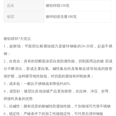
品名
镀铝锌镁150克
镀层
镀锌铝镁含量180克
镀铝镁锌7大优点
1，超耐蚀：平面部位耐腐蚀能力是镀锌钢板的10-20倍，赶超不锈
钢；
2，自愈合：具有的切断面涂层自愈防腐性能，切割面周边的镀 层成
分不断溶出，形成主要由氢、碱性氯化锌及氢氧化镁等组成的致密
保护膜，这种膜导电性较低，对切面的腐蚀有抑制效果；
3，成本低：一般比不锈钢成本降低约40%
4，成型好：镀层比其他涂镀产品更加致密，在拉伸、冲压、折弯、
焊接时具备的优势
5，抗碱性：拥有优异的耐碱性防腐蚀性能，个别领域可代替不锈钢
6，稳定性：严峻条件下的加工性能稳定性，可代替后浸锌钢板