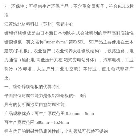
7，环保性：可提供生产环保产品，不含重金属离子，符合ROHS标
准
江苏浩北材料科技（苏州）营销中心
镀铝锌镁钢板是由日本新日本制铁株式会社研制的新型高耐腐蚀性
镀膜钢板，英文名称“super dyma”,简称SD。 SD产品主要使用在土木
建筑(多孔板)，农业畜产（农业饲养大棚钢铁结构），铁路道路，电
力通信（输配电 高低压开关柜 箱式变电站外体），汽车电机，工业
制冷（冷却塔，大型户外工业用空调）等行业，使用领域非常广
泛。
一、镀铝锌镁钢板的优异特性
平面部位耐腐蚀能力是镀铝锌钢板的6—8倍
具有的切断面涂层自愈防腐性能
产品规格优势：可生产厚度范围 0.27mm---9mm
可生产宽度范围 580mm---1524mm
拥有优异的耐碱性防腐蚀性能，个别领域可代替不锈钢