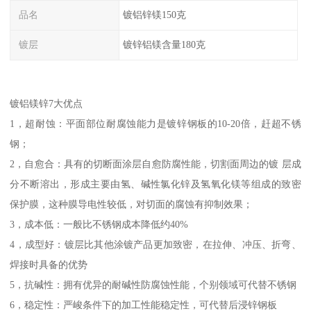
品名
镀铝锌镁150克
镀层
镀锌铝镁含量180克
镀铝镁锌7大优点
1，超耐蚀：平面部位耐腐蚀能力是镀锌钢板的10-20倍，赶超不锈
钢；
2，自愈合：具有的切断面涂层自愈防腐性能，切割面周边的镀 层成
分不断溶出，形成主要由氢、碱性氯化锌及氢氧化镁等组成的致密
保护膜，这种膜导电性较低，对切面的腐蚀有抑制效果；
3，成本低：一般比不锈钢成本降低约40%
4，成型好：镀层比其他涂镀产品更加致密，在拉伸、冲压、折弯、
焊接时具备的优势
5，抗碱性：拥有优异的耐碱性防腐蚀性能，个别领域可代替不锈钢
6，稳定性：严峻条件下的加工性能稳定性，可代替后浸锌钢板