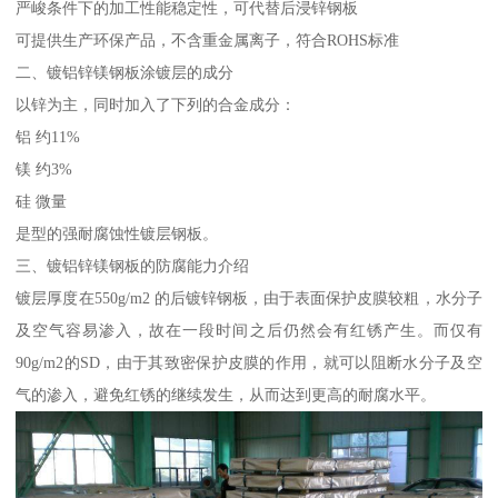
严峻条件下的加工性能稳定性，可代替后浸锌钢板
可提供生产环保产品，不含重金属离子，符合ROHS标准
二、镀铝锌镁钢板涂镀层的成分
以锌为主，同时加入了下列的合金成分：
铝 约11%
镁 约3%
硅 微量
是型的强耐腐蚀性镀层钢板。
三、镀铝锌镁钢板的防腐能力介绍
镀层厚度在550g/m2 的后镀锌钢板，由于表面保护皮膜较粗，水分子
及空气容易渗入，故在一段时间之后仍然会有红锈产生。而仅有
90g/m2的SD，由于其致密保护皮膜的作用，就可以阻断水分子及空
气的渗入，避免红锈的继续发生，从而达到更高的耐腐水平。