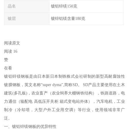
品名
镀铝锌镁150克
镀层
镀锌铝镁含量180克
阅读原文
阅读 16
赞
在看
镀铝锌镁钢板是由日本新日本制铁株式会社研制的新型高耐腐蚀性
镀膜钢板，英文名称“super dyma”,简称SD。 SD产品主要使用在土木
建筑(多孔板)，农业畜产（农业饲养大棚钢铁结构），铁路道路，电
力通信（输配电 高低压开关柜 箱式变电站外体），汽车电机，工业
制冷（冷却塔，大型户外工业用空调）等行业，使用领域非常广
泛。
一、镀铝锌镁钢板的优异特性