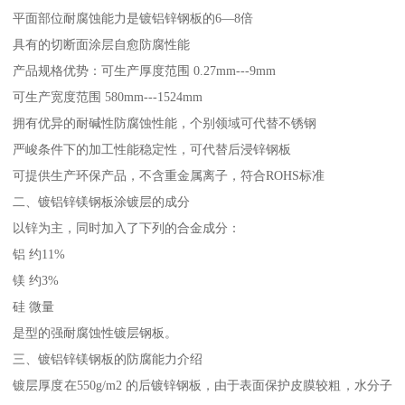
平面部位耐腐蚀能力是镀铝锌钢板的6—8倍
具有的切断面涂层自愈防腐性能
产品规格优势：可生产厚度范围 0.27mm---9mm
可生产宽度范围 580mm---1524mm
拥有优异的耐碱性防腐蚀性能，个别领域可代替不锈钢
严峻条件下的加工性能稳定性，可代替后浸锌钢板
可提供生产环保产品，不含重金属离子，符合ROHS标准
二、镀铝锌镁钢板涂镀层的成分
以锌为主，同时加入了下列的合金成分：
铝 约11%
镁 约3%
硅 微量
是型的强耐腐蚀性镀层钢板。
三、镀铝锌镁钢板的防腐能力介绍
镀层厚度在550g/m2 的后镀锌钢板，由于表面保护皮膜较粗，水分子