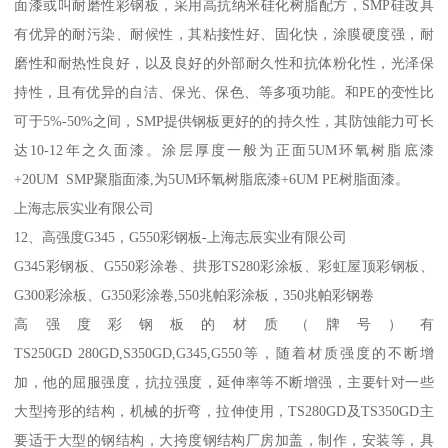
面漆或叫耐磨性彩钢板，采用高抗纳米硅化树脂配方，SMP硅改具
有优异的耐污染、耐候性，其粘接性好、固化快，涂膜硬度强，耐
磨性和耐热性良好，以及良好的外部耐久性和抗体粉化性，光泽保
持性，且有优异的自洁、保光、保色、等多项功能。和PE的变性比
可于5%-50%之间，SMP提供钢板更好的的持久性，其防蚀能力可长
达10-12年之久面漆。涂层厚度一般为正面5UM环氧树脂底漆
+20UM SMP聚脂面漆,为5UM环氧树脂底漆+6UM PE树脂面漆。
上海志辰实业有限公司
12、高强度G345，G550彩钢板-上海志辰实业有限公司
G345彩钢板、G550彩涂卷、拱形TS280彩涂板、彩虹屋顶彩钢板、
G300彩涂板、G350彩涂卷,550兆帕彩涂板，350兆帕彩钢卷
高强度彩钢板的材质（牌号）有
TS250GD 280GD,S350GD,G345,G550等，随着材质强度的不断增
加，他的屈服强度，抗拉强度，延伸率等不断增强，主要针对一些
大型挎形的结构，机械的折弯，拉伸使用，TS280GD及TS350GD主
要适于大型的钢结构，大挎度钢结构厂房加盖，制作，安装等，具