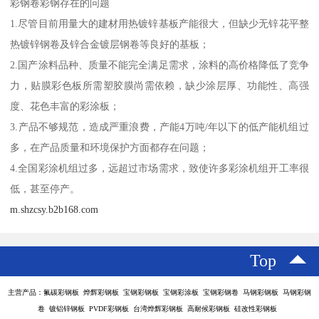
彩钢卷彩钢存在的问题
1.尽管目前用量大的建材用热镀锌基板产能很大，但缺少无锌花平整
热镀锌钢卷及锌合金镀层钢卷等良好的基板；
2.国产涂料品种、质量不能完全满足需求，涂料的高价格降低了竞争
力，贴膜彩色板所需塑胶膜尚需依赖，缺少涂层厚、功能性、高强
度、花色丰富的彩涂板；
3.产品不够规范，造成严重浪费，产能4万吨/年以下的低产能机组过
多，在产品质量和环境保护方面都存在问题；
4.全国彩涂机组过多，远超过市场需求，致使许多彩涂机组开工率很
低，甚至停产。
m.shzcsy.b2b168.com
Top
主营产品：氟碳彩钢板 烨辉彩钢板 宝钢彩钢板 宝钢彩涂板 宝钢彩钢卷 马钢彩钢板 马钢彩钢
卷 镀铝锌钢板 PVDF彩钢板 台湾烨辉彩钢板 高耐候彩钢板 硅改性彩钢板