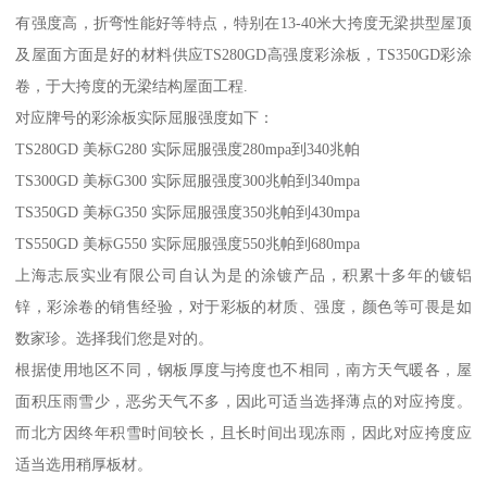
有强度高，折弯性能好等特点，特别在13-40米大挎度无梁拱型屋顶
及屋面方面是好的材料供应TS280GD高强度彩涂板，TS350GD彩涂
卷，于大挎度的无梁结构屋面工程.
对应牌号的彩涂板实际屈服强度如下：
TS280GD 美标G280 实际屈服强度280mpa到340兆帕
TS300GD 美标G300 实际屈服强度300兆帕到340mpa
TS350GD 美标G350 实际屈服强度350兆帕到430mpa
TS550GD 美标G550 实际屈服强度550兆帕到680mpa
上海志辰实业有限公司自认为是的涂镀产品，积累十多年的镀铝
锌，彩涂卷的销售经验，对于彩板的材质、强度，颜色等可畏是如
数家珍。选择我们您是对的。
根据使用地区不同，钢板厚度与挎度也不相同，南方天气暖各，屋
面积压雨雪少，恶劣天气不多，因此可适当选择薄点的对应挎度。
而北方因终年积雪时间较长，且长时间出现冻雨，因此对应挎度应
适当选用稍厚板材。