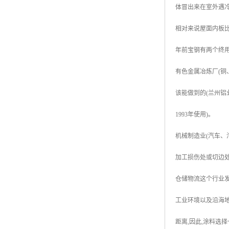
体冒出来在室外遇冷
高耐候彩涂板
烨辉彩钢板
相对来说屋面内板比
宝钢彩钢卷
年前宝钢有两个终用
宝钢彩钢板
有色金属冶炼厂(铜
宝钢彩涂板
该能做到的(兰州铝
氟碳彩钢板
1993年使用)。
机械制造业(汽车、
加工损伤处或切边
仓储物流这个行业发
工业环境以及沿海
距离,因此,涂料选择