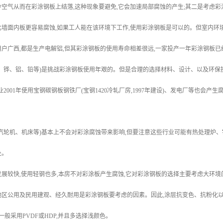
空气从而在彩涂钢板上结落,这种现象要避免,它会加速局部腐蚀的产生;其二是考虑彩
墙面内板更容易腐蚀,如果工人能在该环境下工作,使用彩涂钢板是可以的。但室内环
户广西,都是生产电解铝,但其彩涂钢板的使用寿命相差很远,一家投产一年彩涂钢板已
、铧、铝、铅等)是挑战彩涂钢板使用年艰的。但是合理的选择材料、设计、以及环保
业2001年使用宝钢碳钢板钢铁厂(宝钢1420冷轧厂房,1997年建设)、发电厂等也会
汽轮机、机床等)基本上不会对彩涂腐蚀带来影响,但要注意这些行业可能有热处理炉、
处。
展较快,使用轻钢也多,本房不对彩涂板产生腐蚀,它对彩涂钢板的选择主要考虑大环境
地区公用及民用建观、经久耐用是彩涂钢板要考虑的因素。因此,涂层抗变色、抗粉化
一般采用PVDF或HDP,并且多选择浅颜色。