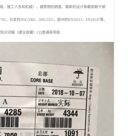
荷、施工人员和机械）、建筑物的跨度、檩距的设计等都依赖于钢
JISG3302、JISG3321，欧州的EN10215、EN10147等。
板知识详解（建议收藏）CQ普通商用级