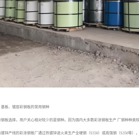
、基板、镀层彩钢板的常用钢种
钢板选择，用户关心相对较少的是钢种。因为国内大多数彩涂钢板生产 厂钢种种类较
镀锌产线的彩涂钢板厂通过热镀锌退火来生产全硬钢（S550）或高强钢（S350等