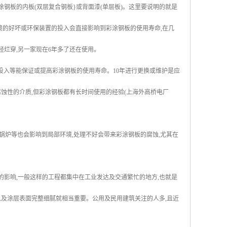
涂钢板的内板(双层复合钢板}或背面漆(单层板)。这里要说明的就是
境的好坏或环保装置的投入会直接影响到彩涂钢板的使用寿命,在几
经烂穿,另一家现在6年多了还在使用。
投入等能保证或提高彩涂钢板的使用寿命。10年进行更换或维护是应
产生腐蚀性的介质,但彩涂钢板都有长时间使用的经验(上海外高桥电厂
锅炉等也会影响到局部环境,处理不好会带来彩涂钢板的腐蚀,尤其在
的影响,一般这样的工程都集中在工业发达及交通繁忙的地方,也就是
以及涂层表面完整细腻就相当重要。公用及民用建筑关注的人多,且近