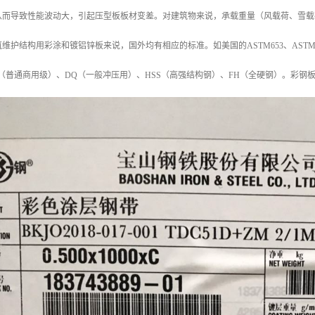
从而导致性能波动大，引起压型板板材变差。对建筑物来说，承载重量（风载荷、雪载
结构用彩涂和镀铝锌板来说，国外均有相应的标准。如美国的ASTM653、ASTM792，日本的
（普通商用级）、DQ（一般冲压用）、HSS（高强结构钢）、FH（全硬钢）。彩钢