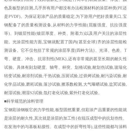
色及板型的目测,几乎所有用户都没有办法检测材料的涂层种类(PE还
是PVDF)。为保证彩涂产品的质量稳定,为下游用户把好质量关口,宝
钢配备了的质量检测设备,从材料的力学性能(屈服强度、抗拉强度
等)、到镀层性能(镀层厚度、种类、附着力)以及用户关注的涂层性
能。光涂层性能方面,宝钢就配置了国内(甚至全球}齐的涂层性能检
测设备。它不仅包括了常规的涂层享度(四种方法}、光泽、色差、T
弯、硬度、冲击、抗溶剂性(MEK},还有非常规的甚至长期的耐久性
试验。具体有刻划硬度、轴弯、杯突、划格试验,耐划伤试验,玻瑞化
转变试验,耐溶剂试验,干热试验,压斑试验,过烘烤试验,耐污染试验,耐
化学品试验,磨耗试验,落沙试验,擦系数检测,大气曝晒试验,盐冥试验,
耐湿试验,潮湿S2试验,氙灯老化试验,紫外灯老化试验。
■科学规范的涂料管理
宝钢彩涂钢板它的力学性能,板型固然重要,但彩涂产品重要的性能就
是涂层的耐久性,其次就是涂层的加工性{在辊压成型中的抗划伤性、
在发泡中的与基板粘接性、在成型中的折弯性等),这些性能都与涂料