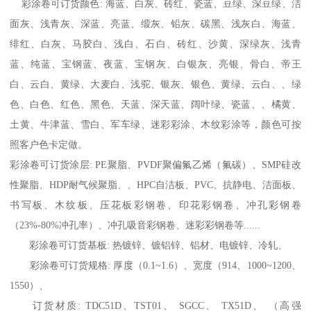
彩涂卷可订货颜色: 海蓝、白灰、砖红、瓷蓝、豆绿、深豆绿、洁
面灰、浅青灰、深蓝、亮蓝、缎灰、铅灰、碳黑、浅灰白、海蓝、
绯红、白灰、马胶白、浅白、石白、砖红、沙黄、深绿灰、浅青
蓝、纯蓝、宝钢蓝、夜蓝、宝钢灰、白银灰、亮银、骨白、帝王
白、云白、黄绿、大麦白、浅驼、银灰、银色、黄绿、云白、、绿
色、白色、红色、黑色、天蓝、深天蓝、阔叶绿、瓷蓝、、橘黄、
土黄、牛津蓝、雪白、军车绿、迷彩彩涂、木纹彩涂等，颜色可按
照客户色卡定做。
彩涂卷可订货涂层: PE聚脂、PVDF聚偏氟乙烯（氟碳）、SMP硅改
性聚脂、HDP耐气候聚脂、、HPC自洁板、PVC、抗静电、洁面板、
书写板、木纹板、压花板彩钢卷、印花彩钢卷、冲孔彩钢卷
（23%-80%冲孔率）、冲孔吸音彩钢卷、迷彩彩钢卷等......
彩涂卷可订货基板: 热镀锌、镀铝锌、铝材、电镀锌、冷轧、
彩涂卷可订货规格: 厚度（0.1~1.6）、宽度（914、1000~1200、
1550）、
订货材质: TDC51D、TST01、 SGCC、 TX51D、 （高强