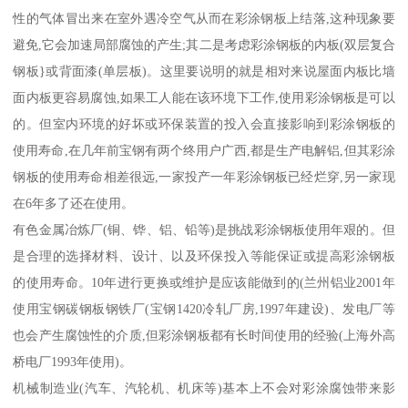
性的气体冒出来在室外遇冷空气从而在彩涂钢板上结落,这种现象要
避免,它会加速局部腐蚀的产生;其二是考虑彩涂钢板的内板(双层复合
钢板}或背面漆(单层板)。这里要说明的就是相对来说屋面内板比墙
面内板更容易腐蚀,如果工人能在该环境下工作,使用彩涂钢板是可以
的。但室内环境的好坏或环保装置的投入会直接影响到彩涂钢板的
使用寿命,在几年前宝钢有两个终用户广西,都是生产电解铝,但其彩涂
钢板的使用寿命相差很远,一家投产一年彩涂钢板已经烂穿,另一家现
在6年多了还在使用。
有色金属冶炼厂(铜、铧、铝、铅等)是挑战彩涂钢板使用年艰的。但
是合理的选择材料、设计、以及环保投入等能保证或提高彩涂钢板
的使用寿命。10年进行更换或维护是应该能做到的(兰州铝业2001年
使用宝钢碳钢板钢铁厂(宝钢1420冷轧厂房,1997年建设)、发电厂等
也会产生腐蚀性的介质,但彩涂钢板都有长时间使用的经验(上海外高
桥电厂1993年使用)。
机械制造业(汽车、汽轮机、机床等)基本上不会对彩涂腐蚀带来影