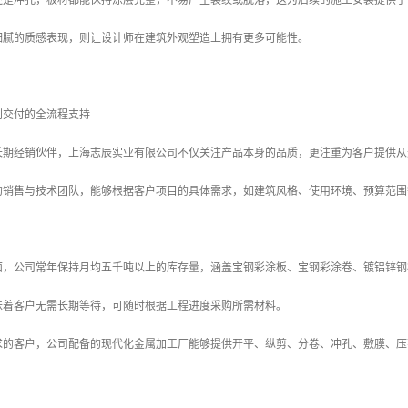
还是冲孔，板材都能保持涂层完整，不易产生裂纹或脱落，这为后续的施工安装提供了
细腻的质感表现，则让设计师在建筑外观塑造上拥有更多可能性。
到交付的全流程支持
长期经销伙伴，上海志辰实业有限公司不仅关注产品本身的品质，更注重为客户提供从
的销售与技术团队，能够根据客户项目的具体需求，如建筑风格、使用环境、预算范围
面，公司常年保持月均五千吨以上的库存量，涵盖宝钢彩涂板、宝钢彩涂卷、镀铝锌钢
味着客户无需长期等待，可随时根据工程进度采购所需材料。
求的客户，公司配备的现代化金属加工厂能够提供开平、纵剪、分卷、冲孔、敷膜、压