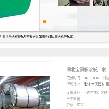
上海志辰实业有限公司主要经销:上海宝钢彩钢卷（宝钢总厂）台湾氟碳彩钢板,烨辉彩钢板,宝钢彩钢板,宝钢彩涂板,宝钢彩钢卷,马钢彩钢板,马钢彩钢卷,镀铝锌钢板,PVDF彩钢板,台湾烨辉彩钢板,高耐候彩钢板,硅改性彩钢板,规格齐全。
闸北宝钢彩涂板厂家
更新时间：2026-08-07 浏
所属行业：
建材
金属建材
发货地址：上海市宝山区杨
产品数量：
价格：
面议