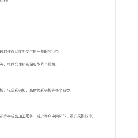
便利。
选材建议到较终交付的完整服务链条。
等，推荐合适的彩涂板型号与规格。
板、氟碳彩钢板、高耐候彩钢板等多个品类。
花等半成品加工服务，减少客户中间环节，提升采购效率。