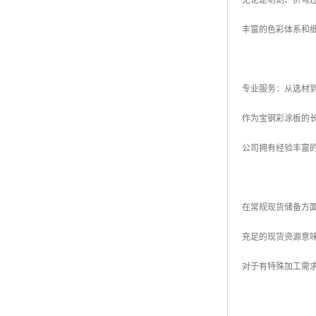
无论是切割、折弯
丰富的色彩体系和
专业服务：从选材
作为宝钢彩涂板的
公司拥有经验丰富
在常规现货储备方
充足的现货资源意
对于有特殊加工需