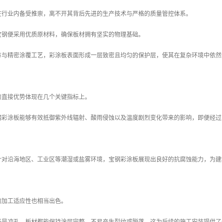
在行业内备受推崇，离不开其背后先进的生产技术与严格的质量管控体系。
宝钢便采用优质原材料，确保板材拥有坚实的物理基础。
方与精密涂覆工艺，彩涂板表面形成一层致密且均匀的保护层，使其在复杂环境中依然
的直接优势体现在几个关键指标上。
钢彩涂板能够有效抵御紫外线辐射、酸雨侵蚀以及温度剧烈变化带来的影响，即便经过
针对沿海地区、工业区等潮湿或盐雾环境，宝钢彩涂板展现出良好的抗腐蚀能力，为建
的加工适应性也相当出色。