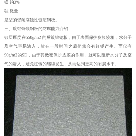
镁 约3%
硅 微量
是型的强耐腐蚀性镀层钢板。
三、镀铝锌镁钢板的防腐能力介绍
镀层厚度在550g/m2 的后镀锌钢板，由于表面保护皮膜较粗，水分子
及空气容易渗入，故在一段时间之后仍然会有红锈产生。而仅有
90g/m2的SD，由于其致密保护皮膜的作用，就可以阻断水分子及空
气的渗入，避免红锈的继续发生，从而达到更高的耐腐水平。