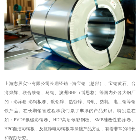
上海志辰实业有限公司长期经销上海宝钢（总部）、宝钢黄石、台
湾烨辉、联合铁钢、马钢、澳洲BHP（博思格）等国内外各大钢厂
的：彩涂卷-彩钢板卷、镀铝锌、热镀锌、冷轧、热轧、电工钢等钢
铁产品。在长期销售过程积我们累了丰厚的产品知识。特别是在
如：PVDF氟碳彩钢卷、HDP高耐候彩钢板、SMP硅改性彩涂卷、
HPC自洁彩钢板，及抗静电彩钢板等涂镀产品方面，有着非常的特长
和深刻研究。