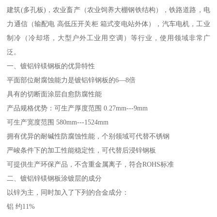
建筑(多孔板)，农业畜产（农业饲养大棚钢铁结构），铁路道路，电
力通信（输配电 高低压开关柜 箱式变电站外体），汽车电机，工业
制冷（冷却塔，大型户外工业用空调）等行业，使用领域非常广
泛。
一、镀铝锌镁钢板的优异特性
平面部位耐腐蚀能力是镀铝锌钢板的6—8倍
具有的切断面涂层自愈防腐性能
产品规格优势：可生产厚度范围 0.27mm---9mm
可生产宽度范围 580mm---1524mm
拥有优异的耐碱性防腐蚀性能，个别领域可代替不锈钢
严峻条件下的加工性能稳定性，可代替后浸锌钢板
可提供生产环保产品，不含重金属离子，符合ROHS标准
二、镀铝锌镁钢板涂镀层的成分
以锌为主，同时加入了下列的合金成分：
铝 约11%