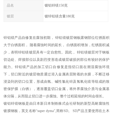
品名
镀铝锌镁150克
镀层
镀锌铝镁含量180克
锌铝镁产品自修复在腐蚀初期， 锌铝镁镀层钢板露钢部位红锈面积
大于白锈面积， 随着腐蚀时间的延长， 白锈面积增加，红锈面积减
少，表明锌铝镁镀层具有一定自愈性。因此， 锌铝镁镀层对于钢板
切边处、焊接部位以及剧烈变形造成镀层破损的部位有较好的保护
能力。锌铝镁产品的加工切口自修复是指切口面在潮湿腐蚀环境
下，切口附近的镀层物质通过溶入金属表层附着的水膜，不断迁移
浸染到的切口位置，形成由氢、碱性氯化锌及氢氧化镁等组成的致
密保护膜（白锈），逐渐覆盖切口金属，将外界腐蚀介质与金属基
体分隔，从而阻止切口进一步腐蚀。整个过程延续的时间会很长。
镀铝锌镁钢板是由日本新日本制铁株式会社研制的新型高耐腐蚀性
镀膜钢板，英文名称“super dyma”,简称SD。 SD产品主要使用在土木