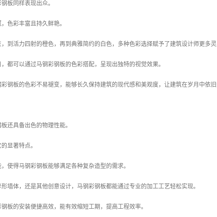
彩钢板同样表现出众。
腻，色彩丰富且持久鲜艳。
灰，到活力四射的橙色，再到典雅简约的白色，多种色彩选择赋予了建筑设计师更多灵
目，都可以通过马钢彩钢板的色彩搭配，呈现出独特的视觉效果。
钢彩钢板的色彩不易褪变，能够长久保持建筑的现代感和美观度，让建筑在岁月中依旧
钢板还具备出色的物理性能。
它的显著特点。
能，使得马钢彩钢板能够满足各种复杂造型的需求。
异形墙体，还是其他创意设计，马钢彩钢板都能通过专业的加工工艺轻松实现。
彩钢板的安装便捷高效，能有效缩短工期，提高工程效率。