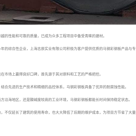
卓越的性能和可靠的质量，已成为众多工程项目中备受青睐的建材。
多年的综合性企业，上海志辰实业有限公司积极为客户提供优质的马钢彩钢板产品与专
能在市场上赢得良好口碑，首先源于其对原料和工艺的严格把控。
，结合先进的生产技术和精细的品控体系，马钢彩钢板具备了优异的耐腐蚀性能。
南方沿海地区，还是酸碱度较高的工业环境，马钢彩钢板都能长时间保持稳定状态。
力，不仅延长了建筑的使用寿命，也大大降低了后期的维护成本，为项目方节省了大量