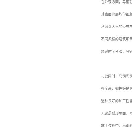
在外观方面，马钢
其表面涂层均匀细
从沉稳大气的经典
不同风格的建筑项
经过时间考验，马
与此同时，马钢彩
强度高、韧性好是
这种良好的加工性
无论是弧形屋面、
施工过程中，马钢