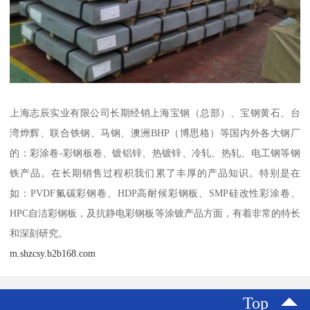
上海志辰实业有限公司长期经销上海宝钢（总部）、宝钢黄石、台
湾烨辉、联合铁钢、马钢、澳洲BHP（博思格）等国内外各大钢厂
的：彩涂卷-彩钢板卷、镀铝锌、热镀锌、冷轧、热轧、电工钢等钢
铁产品。在长期销售过程积我们累了丰厚的产品知识。特别是在
如：PVDF氟碳彩钢卷、HDP高耐候彩钢板、SMP硅改性彩涂卷、
HPC自洁彩钢板，及抗静电彩钢板等涂镀产品方面，有着非常的特长
和深刻研究。
m.shzcsy.b2b168.com
Top