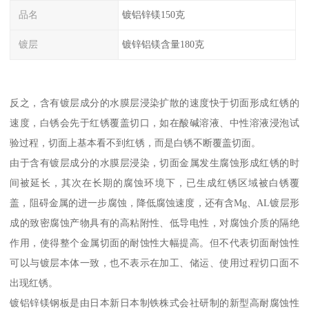
品名
镀铝锌镁150克
镀层
镀锌铝镁含量180克
反之，含有镀层成分的水膜层浸染扩散的速度快于切面形成红锈的
速度，白锈会先于红锈覆盖切口，如在酸碱溶液、中性溶液浸泡试
验过程，切面上基本看不到红锈，而是白锈不断覆盖切面。
由于含有镀层成分的水膜层浸染，切面金属发生腐蚀形成红锈的时
间被延长，其次在长期的腐蚀环境下，已生成红锈区域被白锈覆
盖，阻碍金属的进一步腐蚀，降低腐蚀速度，还有含Mg、AL镀层形
成的致密腐蚀产物具有的高粘附性、低导电性，对腐蚀介质的隔绝
作用，使得整个金属切面的耐蚀性大幅提高。但不代表切面耐蚀性
可以与镀层本体一致，也不表示在加工、储运、使用过程切口面不
出现红锈。
镀铝锌镁钢板是由日本新日本制铁株式会社研制的新型高耐腐蚀性