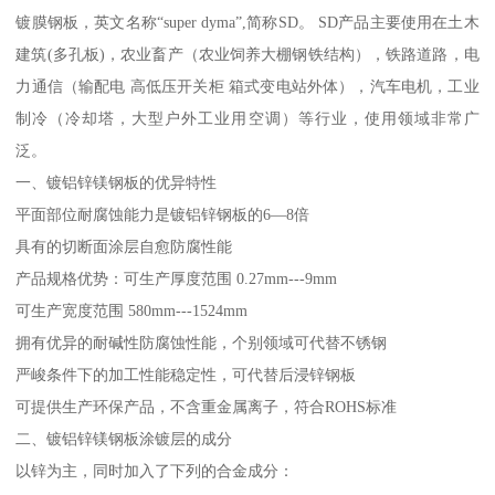
镀膜钢板，英文名称“super dyma”,简称SD。 SD产品主要使用在土木
建筑(多孔板)，农业畜产（农业饲养大棚钢铁结构），铁路道路，电
力通信（输配电 高低压开关柜 箱式变电站外体），汽车电机，工业
制冷（冷却塔，大型户外工业用空调）等行业，使用领域非常广
泛。
一、镀铝锌镁钢板的优异特性
平面部位耐腐蚀能力是镀铝锌钢板的6—8倍
具有的切断面涂层自愈防腐性能
产品规格优势：可生产厚度范围 0.27mm---9mm
可生产宽度范围 580mm---1524mm
拥有优异的耐碱性防腐蚀性能，个别领域可代替不锈钢
严峻条件下的加工性能稳定性，可代替后浸锌钢板
可提供生产环保产品，不含重金属离子，符合ROHS标准
二、镀铝锌镁钢板涂镀层的成分
以锌为主，同时加入了下列的合金成分：