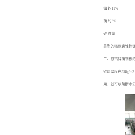
铝 约11%
镁 约3%
硅 微量
是型的强耐腐蚀性
三、镀铝锌镁钢板
镀层厚度在550g
用，就可以阻断水