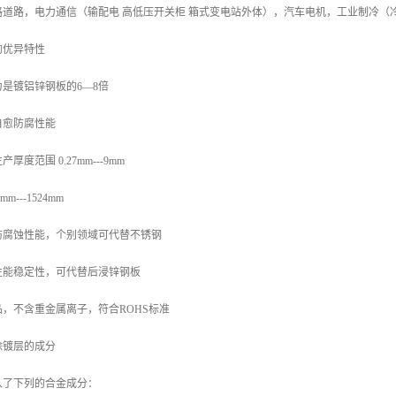
路道路，电力通信（输配电 高低压开关柜 箱式变电站外体），汽车电机，工业制冷（
的优异特性
是镀铝锌钢板的6—8倍
自愈防腐性能
度范围 0.27mm---9mm
---1524mm
防腐蚀性能，个别领域可代替不锈钢
性能稳定性，可代替后浸锌钢板
，不含重金属离子，符合ROHS标准
涂镀层的成分
入了下列的合金成分：