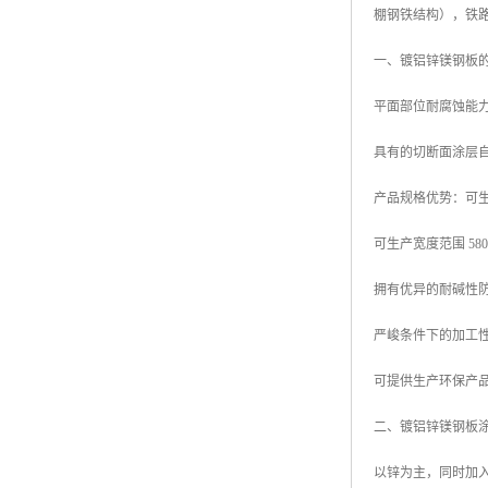
棚钢铁结构），铁
高耐候彩涂板
烨辉彩钢板
一、镀铝锌镁钢板
宝钢彩钢卷
平面部位耐腐蚀能力
宝钢彩钢板
具有的切断面涂层
宝钢彩涂板
产品规格优势：可生产厚
氟碳彩钢板
可生产宽度范围 580mm
拥有优异的耐碱性
严峻条件下的加工
可提供生产环保产品
二、镀铝锌镁钢板
以锌为主，同时加