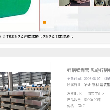
上海志辰实业有限公司主要经销:上海宝钢彩钢卷（宝钢总厂）台湾氟碳彩钢板,烨辉彩钢板,宝钢彩钢板,宝钢彩涂板,宝钢彩钢卷,马钢彩钢板,马钢彩钢卷,镀铝锌钢板,PVDF彩钢板,台湾烨辉彩钢板,高耐候彩钢板,硅改性彩钢板,规格齐全。
锌铝镁焊管 恩施锌铝
更新时间：2026-08-07 浏
所属行业：
冶金
钢材
建筑
发货地址：上海市宝山区
产品数量：50000.00吨
价格：
面议