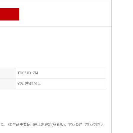
TDC51D+ZM
镀铝锌镁150克
称SD。 SD产品主要使用在土木建筑(多孔板)，农业畜产（农业饲养大