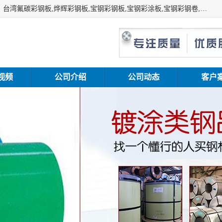
上海志辰实业有限公司主要经销:上海宝钢彩钢卷（宝钢总厂）台湾氟碳彩钢板,烨辉彩钢板,宝钢彩钢板,宝钢彩涂板,宝钢彩钢卷,马钢彩钢板,马钢彩钢卷,镀铝锌钢板,PVDF彩钢板,台湾烨辉彩钢板,高耐候彩钢板,硅改性彩钢板,规格齐全。
视频
公司介绍
公司动态
客户