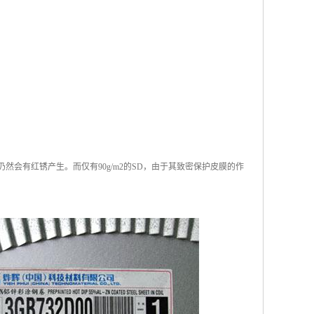
仍然会有红锈产生。而仅有90g/m2的SD，由于其致密保护皮膜的作