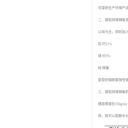
可提供生产环保产品
二、镀铝锌镁钢板
以锌为主，同时加
铝 约11%
镁 约3%
硅 微量
是型的强耐腐蚀性
三、镀铝锌镁钢板
镀层厚度在550g
用，就可以阻断水