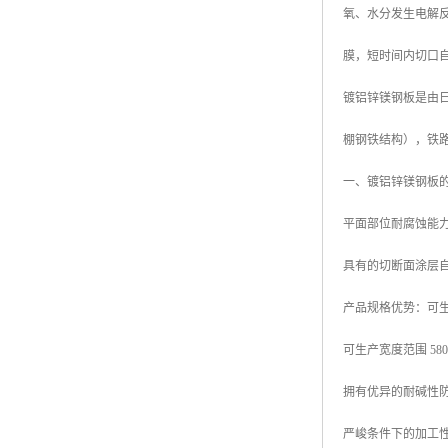
氧、水分发生电解
高耐候彩涂板
烨辉彩钢板
膜，短时间内切口
宝钢彩钢卷
镀铝锌镁钢板是由日本
宝钢彩钢板
棚钢铁结构），铁
宝钢彩涂板
一、镀铝锌镁钢板
氟碳彩钢板
平面部位耐腐蚀能力
具有的切断面涂层
产品规格优势：可生产厚
可生产宽度范围 580mm
拥有优异的耐碱性
严峻条件下的加工