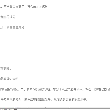
，不含重金属离子，符合ROHS标准
涂镀层的成分
入了下列的合金成分：
镀层钢板。
的防腐能力介绍
/m2 的后镀锌钢板，由于表面保护皮膜较粗，水分子及空气容易渗入，故在一段时间之后
分子及空气的渗入，避免红锈的继续发生，从而达到更高的耐腐水平。