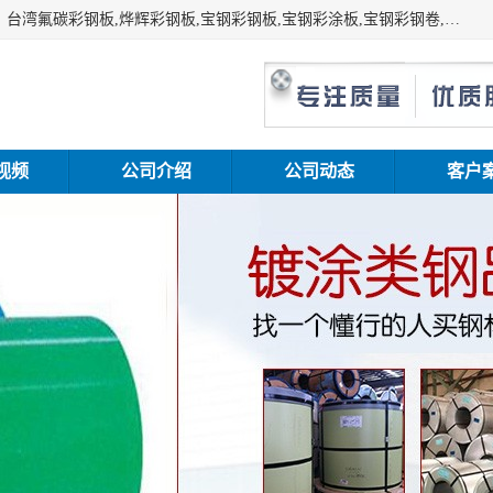
上海志辰实业有限公司主要经销:上海宝钢彩钢卷（宝钢总厂）台湾氟碳彩钢板,烨辉彩钢板,宝钢彩钢板,宝钢彩涂板,宝钢彩钢卷,马钢彩钢板,马钢彩钢卷,镀铝锌钢板,PVDF彩钢板,台湾烨辉彩钢板,高耐候彩钢板,硅改性彩钢板,规格齐全。
视频
公司介绍
公司动态
客户