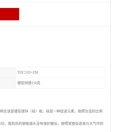
TDC51D+ZM
镀铝锌镁150克
其全称应该是镀铝镁锌（硅）板。硅是一种促进元素，按照合适的比例
剪切，裁剪后的钢板端头没有保护膜后，按照常理会逐渐与大气中的