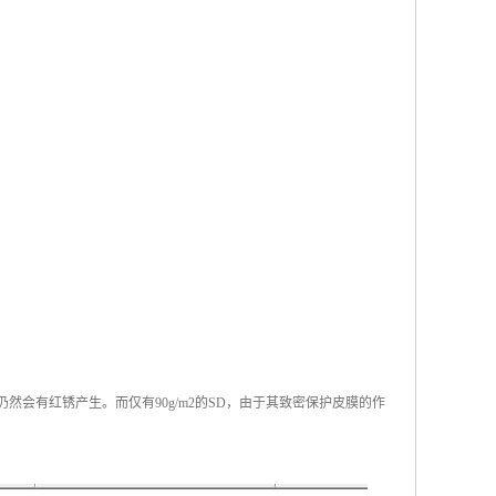
仍然会有红锈产生。而仅有90g/m2的SD，由于其致密保护皮膜的作