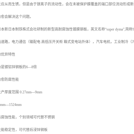
反应从而生锈，但是由于镁离子的流动性，会在未被保护膜覆盖的端口部位流动形成新
自愈会解决这个问题。
新日本制铁株式会社研制的新型高耐腐蚀性镀膜钢板，英文名称“super dyma”,简
路道路，电力通信（输配电 高低压开关柜 箱式变电站外体），汽车电机，工业制冷（
的优异特性
是镀铝锌钢板的6—8倍
自愈防腐性能
度范围 0.27mm---9mm
---1524mm
防腐蚀性能，个别领域可代替不锈钢
性能稳定性，可代替后浸锌钢板