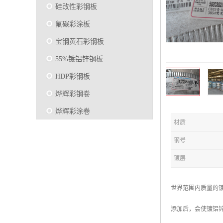
硅改性彩钢板
氟碳彩涂板
宝钢黄石彩钢板
55%镀铝锌钢板
HDP彩钢板
烨辉彩钢卷
烨辉彩涂卷
材质
马钢彩钢板卷
钢号
宝钢彩涂卷
镀层
SMP硅改性彩钢板
烨辉彩涂板
世界范围内质量的镀
镀铝锌
添加后，会使镀铝
马钢彩涂板