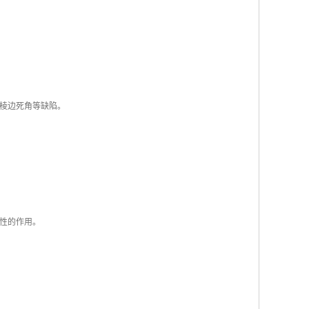
的棱边死角等缺陷。
决定性的作用。