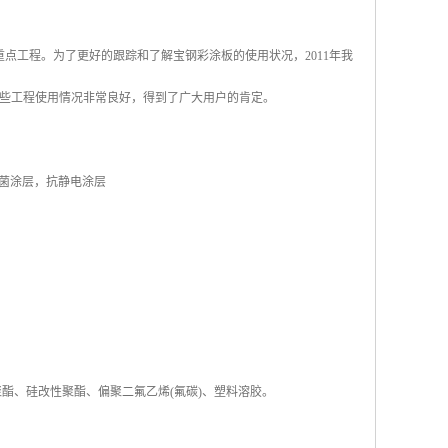
重点工程。为了更好的跟踪和了解宝钢彩涂板的使用状况，2011年我
这些工程使用情况非常良好，得到了广大用户的肯定。
抗菌涂层，抗静电涂层
酯、硅改性聚酯、偏聚二氟乙烯(氟碳)、塑料溶胶。