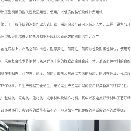
特色丰富了建筑物、室内装潢、家电用品及各种新产品设计的灵感源泉。
彩涂压型钢板的耐久性及适用性、使用户以低廉的装设及维护费用就
年限、于一般传统的涂装作业方式比较、采用涂装产品可以减少人力、工程、设备与
涂压型板采用精选大的热浸制钢板底材及新配方的树脂涂料，以二
涂覆在底材上。产品之耐冲击性，耐摩擦性，耐药性，耐腐蚀性及耐候性惧优，使用寿
卷，采用复合技术将钢材与色泽鲜艳丰富的腹膜高度融合成一体，兼备多种材料的良好
钢材在柔韧性、可塑性、耐压、耐磨、散热及抗高温方面的品质，同时在色泽、光洁度
害环保材料，且生产过程完全绝尘，无论是生产还是后期的使用都具备高的环保特性。
类：包装类、家电类、建材类、光学材料及装饰材料。其中以家电类彩钢材料工艺好精
产品多种多样，彩钢卷的质量参差不齐，那么如何才能更好的判断彩钢卷的质量呢？