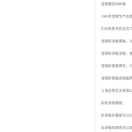
宝钢镀铝锌彩板
高耐候彩涂板
烨辉彩钢板
1989年宝钢生产
宝钢彩钢卷
们对有条件的近百个
宝钢彩钢板
宝钢彩涂板基板，
宝钢彩涂板
宝钢彩涂板涂层，普
氟碳彩钢板
宝钢彩钢卷牌号，TDC51
宝钢彩钢板高强度牌号：TS
上海志辰实业有限
彩色涂层钢板：
彩涂板的基板可以
彩涂板的颜色可以