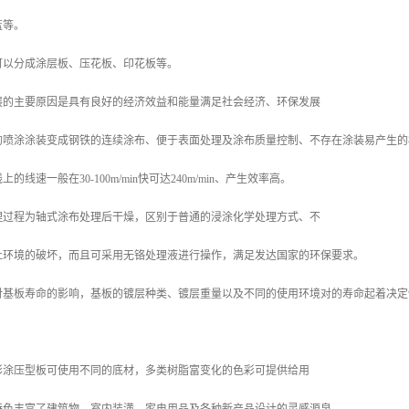
天蓝等。
可以分成涂层板、压花板、印花板等。
展的主要原因是具有良好的经济效益和能量满足社会经济、环保发展
的喷涂涂装变成钢铁的连续涂布、便于表面处理及涂布质量控制、不存在涂装易产生
的线速一般在30-100m/min快可达240m/min、产生效率高。
理过程为轴式涂布处理后干燥，区别于普通的浸涂化学处理方式、不
杜环境的破坏，而且可采用无铬处理液进行操作，满足发达国家的环保要求。
对基板寿命的影响，基板的镀层种类、镀层重量以及不同的使用环境对的寿命起着
：
彩涂压型板可使用不同的底材，多类树脂富变化的色彩可提供给用