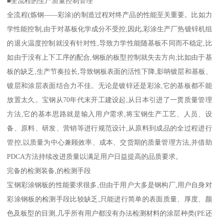
■全流程的生产质量控制管理
全流程(炼钢——彩涂)的制造过程对终产品的性能至关重要。比如力
学性能控制,由于对基板化学成分不受控,因此,彩涂生产厂热镀锌机组
的退火温度控制就没有针对性,导致力学性能随基板不同而不稳定,比
如由于没有上下工序的配合,钢板的板型控制就失去方向;比如由于基
板的缺乏,生产节奏拉长,导致钢板表面的活性下降,影呐镀层和基板、
镀层和涂层表面结合力不佳。无论是镀锌还是彩涂,它的基板都不能
放置太久。宝钢从70年代末开工建设起,从日本引进了一贯质量管理
方法,它的基本思路就是输入用户需求,将宝钢生产工艺、人员、设
备、原料、研发、营销等进行规范设计,从原料到成品的全过程进行
管控,以质量为中心兼顾效率、成本、交货期的质量管理方法,并借助
PDCA方法持续改进质量以满足用户日益提高的品质要求。
完备的检测装备,的检测手段
宝钢彩涂钢板的性能要求很多,但由于用户大多是钢构厂,用户自身对
彩涂钢板的检测手段比较缺乏,只能进行简单的表面质量、厚度、颜
色及板型的目测,几乎所有用户都没有办法检测材料的涂层种类(PE还