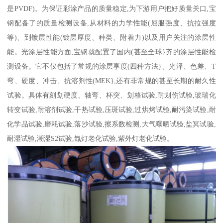
是PVDF)。为保证彩涂产品的质量稳定,为下游用户把好质量关口,宝
钢配备了的质量检测设备,从材料的力学性能(屈服强度、抗拉强度
等)、到镀层性能(镀层厚度、种类、附着力)以及用户关注的涂层性
能。光涂层性能方面,宝钢就配置了国内(甚至全球}齐的涂层性能检
测设备。它不仅包括了常规的涂层享度(四种方法}、光泽、色差、T
弯、硬度、冲击、抗溶剂性(MEK},还有非常规的甚至长期的耐久性
试验。具体有刻划硬度、轴弯、杯突、划格试验,耐划伤试验,玻瑞化
转变试验,耐溶剂试验,干热试验,压斑试验,过烘烤试验,耐污染试验,耐
化学品试验,磨耗试验,落沙试验,擦系数检测,大气曝晒试验,盐冥试验,
耐湿试验,潮湿S2试验,氙灯老化试验,紫外灯老化试验。