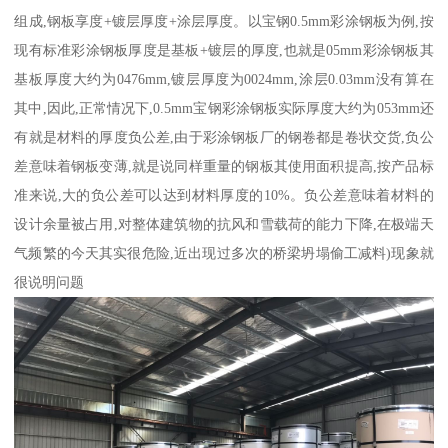
组成,钢板享度+镀层厚度+涂层厚度。以宝钢0.5mm彩涂钢板为例,按
现有标准彩涂钢板厚度是基板+镀层的厚度,也就是05mm彩涂钢板其
基板厚度大约为0476mm,镀层厚度为0024mm,涂层0.03mm没有算在
其中,因此,正常情况下,0.5mm宝钢彩涂钢板实际厚度大约为053mm还
有就是材料的厚度负公差,由于彩涂钢板厂的钢卷都是卷状交货,负公
差意味着钢板变薄,就是说同样重量的钢板其使用面积提高,按产品标
准来说,大的负公差可以达到材料厚度的10%。负公差意味着材料的
设计余量被占用,对整体建筑物的抗风和雪载荷的能力下降,在极端天
气频繁的今天其实很危险,近出现过多次的桥梁坍塌偷工减料)现象就
很说明问题