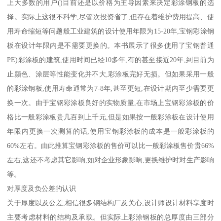
上大多数的用户()目前还是以价格为主导因素来决定彩涂钢板的选
择。实际上这很不科学,尽管次投资省了,但存在着维护费用提高、使
用寿命缩短等问题般工业建筑的设计使用年限为15-20年,宝钢彩涂钢
板在设计年限内是不需要更换的。本书展示了很多使用了宝钢普通
PE)彩涂板的建筑,使用时间已经10多年,有的甚至接近20年,到目前为
止颜色、涂层等性能变化并不大,彩涂板完好无损。但如果采用一般
的彩涂钢板,使用寿命通常为7-8年,甚至更短,在设计期内至少需要更
换一次。由于宝钢彩涂板良好的实物质量,在市场上宝钢彩涂板的价
格比一般彩涂板贵几百到上千元,但是如果按一般彩涂板在设计使用
年限内更换一次测算的话,使用宝钢彩涂板的成本是一般彩涂板的
60%左右。由此推算宝钢彩涂板的售价可以比一般彩涂板售价贵66%
左右,这还不考虑其它影响,如对企业形象影响,更换维护时对生产影响
等。
对厚度及负公差的认识
关于厚度以及公差,相信很多钢结构厂及关心,设计师设计材料享度时
主要考虑材料的结构及承载。但实际上彩涂钢板的总厚度由三部分