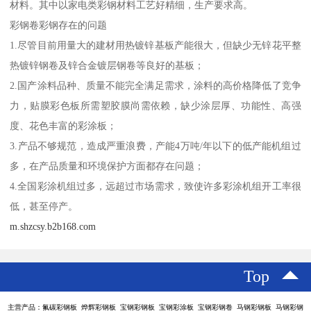
材料。其中以家电类彩钢材料工艺好精细，生产要求高。
彩钢卷彩钢存在的问题
1.尽管目前用量大的建材用热镀锌基板产能很大，但缺少无锌花平整
热镀锌钢卷及锌合金镀层钢卷等良好的基板；
2.国产涂料品种、质量不能完全满足需求，涂料的高价格降低了竞争
力，贴膜彩色板所需塑胶膜尚需依赖，缺少涂层厚、功能性、高强
度、花色丰富的彩涂板；
3.产品不够规范，造成严重浪费，产能4万吨/年以下的低产能机组过
多，在产品质量和环境保护方面都存在问题；
4.全国彩涂机组过多，远超过市场需求，致使许多彩涂机组开工率很
低，甚至停产。
m.shzcsy.b2b168.com
Top
主营产品：氟碳彩钢板 烨辉彩钢板 宝钢彩钢板 宝钢彩涂板 宝钢彩钢卷 马钢彩钢板 马钢彩钢