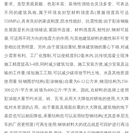
要求。造型美观新颖、色彩丰富、装饰性强组合灵活多变、可表达
不同的建筑风格,属于环境友好型材料强度高(厘服强度高可达
550MPa},具有良好的家皮刚度,防水性能好。抗震性能:由于彩涂钢板
在屋面是长向连续铺设,紧固件连接。材料强度高,韧性好,钢材可延
展,可适用不同方向的地震力的作用,与其他建筑材料的脆性和不可变
形相比优势明显。另外,由于屋顶自重轻,整体建筑物的重心下移,对减
少震害有利。工厂化预制,可以使精度到2毫米内,比传统混凝士现洚
施工精度提高3-4倍,同时减少建筑垃圾。施工安装方便,减少安装及运
输的工作量,缩短施工工期,可以减少碳排放节约土地、水及其他资源
使用量:轻钢围护结构(彩涂钢板)自重为6-12公方米,钢混结构为250-
300公斤/平方米,砖墙为400公斤/平方米。因此,在材料的选择上使用
彩涂能大量节约水泥、砖、瓦等,从而大大降低对耕地的使用,大大降
低对水资源的占用。由于量面及墙面自重的大大降低,建筑物的地下
基层也可以相应降低,承重结构也可以采用轻型钢结构(尤其是单层无
车的厂房更明显}可再生使用;钢铁材料大的优点就是可回炉进行再冶
炼,实现可循环,可持续发展,而砖、瓦或混凝土只能增添建筑垃圾。根