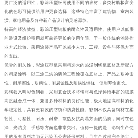
更广泛的适用性，彩涂压型板可使用不同的底材，多类树脂极富变
化的色彩可提供给用户更多选择，这些特色丰富了建筑物、室内装
潢、家电用品及各种新产品设计的灵感源泉。
特高的经济效益，彩涂压型钢板的耐久性及适用性、使用户以低廉
的装设及维护费用就可获得更长的使用年限、于一般传统的涂装作
业方式比较、采用涂装产品可以减少人力、工程、设备与环保方面
的支出。
优异的耐久性，彩涂压型板采用精选大的热浸制钢板底材及新配方
的树脂涂料，以二涂二烘的装涂工程涂覆在底材上。产品之耐冲击
性，耐摩擦性，耐药性，耐腐蚀性及耐候性惧优，使用寿命更长。
彩钢卷又叫彩色钢卷，采用复合技术将钢材与色泽鲜艳丰富的腹膜
高度融合成一体，兼备多种材料的良好性能，极大地提高材料的化
学稳定性，具有更有效的防锈和防腐性能。彩钢不仅具备钢材在柔
韧性、可塑性、耐压、耐磨、散热及抗高温方面的品质，同时在色
泽、光洁度、手感等方面也非常突出。值得一提的是，彩钢生产使
用的所有原料均为无污染无公害环保材料，且生产过程完全绝尘，