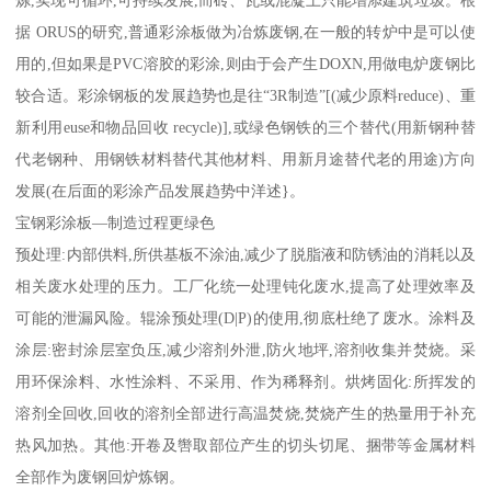
据 ORUS的研究,普通彩涂板做为冶炼废钢,在一般的转炉中是可以使
用的,但如果是PVC溶胶的彩涂,则由于会产生DOXN,用做电炉废钢比
较合适。彩涂钢板的发展趋势也是往“3R制造”[(减少原料reduce)、重
新利用euse和物品回收 recycle)],或绿色钢铁的三个替代(用新钢种替
代老钢种、用钢铁材料替代其他材料、用新月途替代老的用途)方向
发展(在后面的彩涂产品发展趋势中洋述}。
宝钢彩涂板—制造过程更绿色
预处理:内部供料,所供基板不涂油,减少了脱脂液和防锈油的消耗以及
相关废水处理的压力。工厂化统一处理钝化废水,提高了处理效率及
可能的泄漏风险。辊涂预处理(D|P)的使用,彻底杜绝了废水。涂料及
涂层:密封涂层室负压,减少溶剂外泄,防火地坪,溶剂收集并焚烧。采
用环保涂料、水性涂料、不采用、作为稀释剂。烘烤固化:所挥发的
溶剂全回收,回收的溶剂全部进行高温焚烧,焚烧产生的热量用于补充
热风加热。其他:开卷及辔取部位产生的切头切尾、捆带等金属材料
全部作为废钢回炉炼钢。